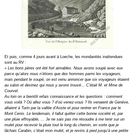
Et puis, comme 4 jours avant à Loeche, les mondanités inattendues
sont au RV :
« Les bons pères ont été fort aimables. Nous avons soupé avec eux
parce qu’alors nous n’étions que des hommes parmi les voyageurs,
mais pendant le soupé, on est venu annoncer que six voyageurs étaient
au salon et devinez qui nous y avons trouvé… C’était M. et Mme de
Courvel.
Au loin on a bientôt refais connaissance et les questions : comment
vous voilà ? Où allez vous ? d’où venez-vous ? Ils venaient de Genève,
allaient à Turin par la vallée d’Aoste et pour rentrer en France par le
Mont Cenis. Le lendemain, il fallut quitter cette bonne société et, par
une pluie effroyable, … Je ne sais pas me résoudre à me tenir sur un
mulet pour recevoir la pluie tout le long du chemin, en sorte que je
lâchais Carabin, c’était mon mulet, et je revins à pied jusqu’à une petite