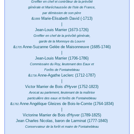
Greffier en chef et contrôleur de la prévôté
générale et Maréchaussée de l'Isle de France,
par démission de son père
&
Marie-Elisabeth David (-1713)
1669
|
Jean-Louis Marrier (1673-1726)
Greffier en chef de la prévôté générale,
garde de la Monnoye du Louvre
&
Anne-Suzanne Gelée de Maisonneuve (1685-1746)
1705
|
Jean-Louis Marrier (1706-1786)
Commissaire du Roy, lieutenant des Eaux et
Forêts de Fontainebleau
&
Anne-Agathe Leclerc (1712-1787)
1736
|
Victor Marrier de Bois d'Hyver (1752-1823)
&
17
Avocat au parlement, lieutenant de la maîtrise
particulière des eaux et forêts de Fontainebleau
&
Anne Angélique Gleizes de Bois-le-Comte (1764-1834)
1782
|
Victorine Marrier de Bois d'Hyver (1789-1825)
Jean Charles Nicolas, baron de Larminat (1777-1840)
Conservateur de la forêt et maire de Fontainebleau