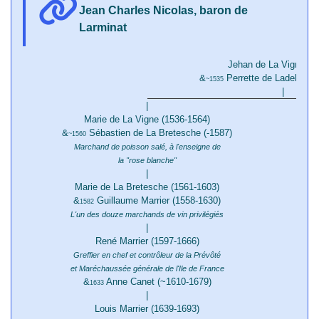
Jean Charles Nicolas, baron de
Larminat
Jehan de La Vigne (-/
&
Perrette de Ladehors (
~1535
|
|
Marie de La Vigne (1536-1564)
&
Sébastien de La Bretesche (-1587)
~1560
Marchand de poisson salé, à l'enseigne de
la "rose blanche"
|
Marie de La Bretesche (1561-1603)
&
Guillaume Marrier (1558-1630)
1582
L'un des douze marchands de vin privilégiés
|
René Marrier (1597-1666)
Greffier en chef et contrôleur de la Prévôté
et Maréchaussée générale de l'Ile de France
&
Anne Canet (~1610-1679)
1633
|
Louis Marrier (1639-1693)