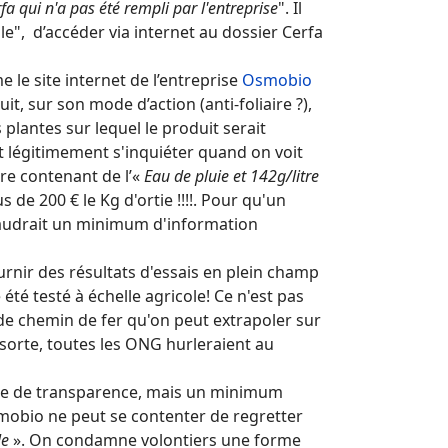
fa qui n'a pas été rempli par l'entreprise
". Il
le", d’accéder via internet au dossier Cerfa
 le site internet de l’entreprise
Osmobio
, sur son mode d’action (anti-foliaire ?),
 plantes sur lequel le produit serait
t légitimement s'inquiéter quand on voit
e contenant de l’«
Eau de pluie et 142g/litre
s de 200 € le Kg d'ortie !!!!. Pour qu'un
l faudrait un minimum d'information
ournir des résultats d'essais en plein champ
 été testé à échelle agricole! Ce n'est pas
 de chemin de fer qu'on peut extrapoler sur
 sorte, toutes les ONG hurleraient au
ue de transparence, mais un minimum
smobio ne peut se contenter de regretter
le
». On condamne volontiers une forme