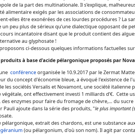
opole de la part des multinationale. Il s’explique, malheure
té alimentaire exigés par les associations de consommateur.
ient-elles être exonérées de ces lourdes procédures ? La s
 un peu plus de sérieux qu’une dialectique opposant de peti
cours incantatoire disant que le produit contient des algues 
ternative au glyphosate !
proposons ci-dessous quelques informations factuelles sur
s produits à base d'acide pélargonique proposés par No
 une
conférence
organisée le 10.9.2017 par le Zermat Matte
ur du concept d'économie bleue, a évoqué l'existence de l'
le les sociétés Versalis et Novamont, une société italienne
 végétale, ont effectivement investi 1 milliards d’€. Cette u
e, des enzymes pour faire du fromage de chèvre,… du sucre 
 Pauli ajoute dans la série des produits, "
le plus important (s
osate.
e pélargonique, extrait des chardons, est une substance au
e
géranium
(ou pélargonium, d'où son nom). Il agit par contac