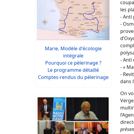
coupan
les pl
- Anti
- Osmo
prove
d’Oxy
compl
Marie, Modèle d'écologie
polysa
intégrale
- Anti
Pourquoi ce pèlerinage ?
- « Ma
Le programme détaillé
- Revi
Comptes-rendus du pélerinage
dans l
On vou
Verge
multin
l’Agen
direc
présen