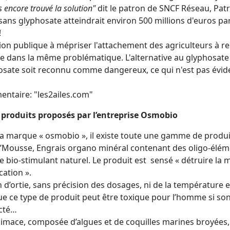
s encore trouvé la solution"
dit le patron de SNCF Réseau, Patr
sans glyphosate atteindrait environ 500 millions d'euros par 
!
ion publique à mépriser l'attachement des agriculteurs à r
 dans la même problématique. L'alternative au glyphosate n'e
osate soit reconnu comme dangereux, ce qui n'est pas évid
ntaire: "les2ailes.com"
s produits proposés par l’entreprise Osmobio
la marque « osmobio », il existe toute une gamme de produit
q’Mousse, Engrais organo minéral contenant des oligo-éléme
 bio-stimulant naturel. Le produit est sensé « détruire la 
ication ».
n d’ortie, sans précision des dosages, ni de la température 
ue ce type de produit peut être toxique pour l’homme si son
cté…
 limace, composée d’algues et de coquilles marines broyées