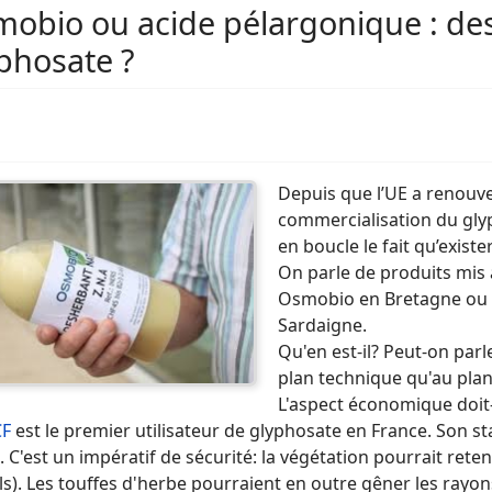
obio ou acide pélargonique : des
phosate ?
Depuis que l’UE a renouve
commercialisation du glyp
en boucle le fait qu’existe
On parle de produits mis a
Osmobio en Bretagne ou 
Sardaigne.
Qu'en est-il? Peut-on parl
plan technique qu'au pla
L'aspect économique doit-i
CF
est le premier utilisateur de glyphosate en France. Son st
. C'est un impératif de sécurité: la végétation pourrait rete
ils). Les touffes d'herbe pourraient en outre gêner les rayon