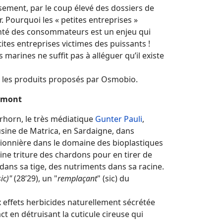
usement, par le coup élevé des dossiers de
 Pourquoi les « petites entreprises »
anté des consommateurs est un enjeu qui
tes entreprises victimes des puissants !
marines ne suffit pas à alléguer qu’il existe
 les produits proposés par Osmobio.
vamont
rhorn, le très médiatique
Gunter Pauli
,
usine de Matrica, en Sardaigne, dans
 pionnière dans le domaine des bioplastiques
sine triture des chardons pour en tirer de
dans sa tige, des nutriments dans sa racine.
ic)"
(28’29), un "
remplaçant
" (sic) du
x effets herbicides naturellement sécrétée
t en détruisant la cuticule cireuse qui