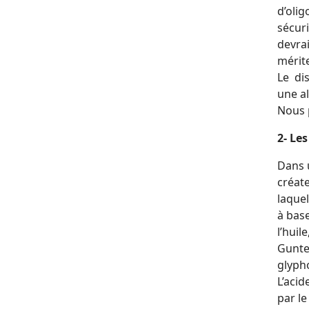
d’olig
sécuri
devra
mérite
Le dis
une al
Nous 
2- Le
Dans
créate
laquel
à base
l’huil
Gunter
glyph
L’acid
par l