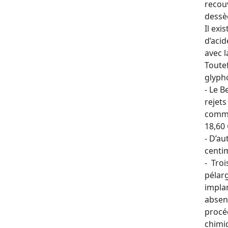
recouv
dessèc
Il ex
d’acid
avec 
Toutef
glypho
- Le 
rejets
comme
18,60 
- D’au
centim
- Troi
pélarg
implan
absenc
procéd
chimiq