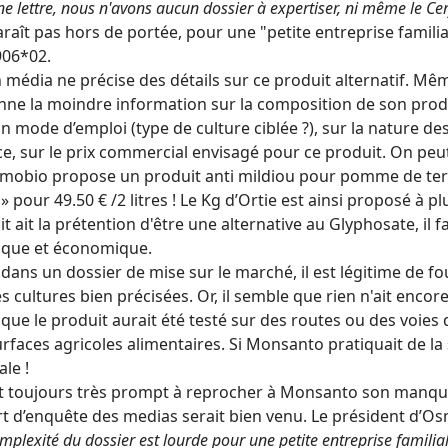
ne lettre, nous n'avons aucun dossier à expertiser, ni même le Cer
raît pas hors de portée, pour une "petite entreprise familia
906*02.
média ne précise des détails sur ce produit alternatif. Même
ne la moindre information sur la composition de son produit
n mode d’emploi (type de culture ciblée ?), sur la nature des
ce, sur le prix commercial envisagé pour ce produit. On peu
mobio propose un produit anti mildiou pour pomme de terr
» pour 49.50 € /2 litres ! Le Kg d’Ortie est ainsi proposé à plu
t ait la prétention d'être une alternative au Glyphosate, i
ique et économique.
 dans un dossier de mise sur le marché, il est légitime de f
s cultures bien précisées. Or, il semble que rien n'ait encore
que le produit aurait été testé sur des routes ou des voies
rfaces agricoles alimentaires. Si Monsanto pratiquait de la
le !
t toujours très prompt à reprocher à Monsanto son manq
rt d’enquête des medias serait bien venu. Le président d’O
omplexité du dossier est lourde pour une petite entreprise familia