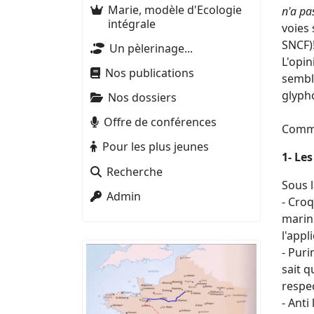
Marie, modèle d'Ecologie
n'a pa
intégrale
voies 
SNCF)
Un pèlerinage...
L'opin
Nos publications
semble
glyph
Nos dossiers
Offre de conférences
Comme
Pour les plus jeunes
1- Le
Recherche
Sous 
Admin
- Cro
marine
l'appl
- Puri
sait q
respe
- Anti