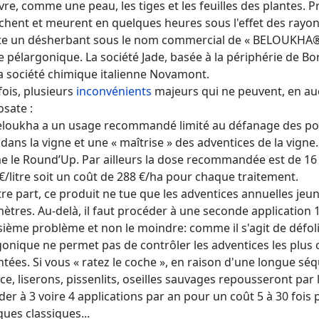
re, comme une peau, les tiges et les feuilles des plantes. P
hent et meurent en quelques heures sous l'effet des rayons
iste un désherbant sous le nom commercial de « BELOUKHA® »
e pélargonique. La société Jade, basée à la périphérie de Bo
la société chimique italienne Novamont.
ois, plusieurs
inconvénients
majeurs qui ne peuvent, en auc
sate :
Beloukha a un usage recommandé limité au défanage des po
 dans la vigne et une « maîtrise » des adventices de la vign
 le Round’Up. Par ailleurs la dose recommandée est de 16 
€/litre soit un coût de 288 €/ha pour chaque traitement.
tre part, ce produit ne tue que les adventices annuelles je
ètres. Au-delà, il faut procéder à une seconde application 1
sième problème et non le moindre: comme il s'agit de défoli
onique ne permet pas de contrôler les adventices les plus c
tées. Si vous « ratez le coche », en raison d'une longue sé
e, liserons, pissenlits, oseilles sauvages repousseront par 
er à 3 voire 4 applications par an pour un coût 5 à 30 fois 
ues classiques...