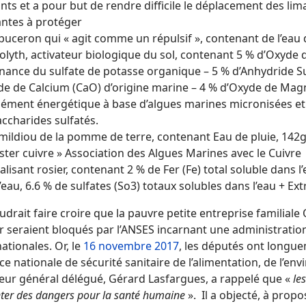
ts et a pour but de rendre difficile le déplacement des limac
antes à protéger
 puceron qui « agit comme un répulsif », contenant de l’eau de
lyth, activateur biologique du sol, contenant 5 % d’Oxyde 
nance du sulfate de potasse organique – 5 % d’Anhydride Sul
de de Calcium (CaO) d’origine marine – 4 % d’Oxyde de Mag
ément énergétique à base d’algues marines micronisées et d
ccharides sulfatés.
 mildiou de la pomme de terre, contenant Eau de pluie, 142g/li
ster cuivre » Association des Algues Marines avec le Cuivre
talisant rosier, contenant 2 % de Fer (Fe) total soluble dans
’eau, 6.6 % de sulfates (So3) totaux solubles dans l’eau + Ex
drait faire croire que la pauvre petite entreprise familia
r seraient bloqués par l’ANSES incarnant une administratio
ationales. Or, le
16 novembre 2017
, les députés ont longu
ce nationale de sécurité sanitaire de l’alimentation, de l’en
teur général délégué, Gérard Lasfargues, a rappelé que «
les
ter des dangers pour la santé humaine
». Il a objecté, à prop