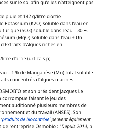
es sur le sol afin qu’elles n’atteignent pas
 pluie et 142 g/litre d’ortie
de Potassium (K2O) soluble dans l’eau en
furique (SO3) soluble dans l’eau – 30 %
nésium (MgO) soluble dans l’eau + Un
’Extraits d’Algues riches en
tre d’ortie (urtica s.p)
 l’eau – 1 % de Manganèse (Mn) total soluble
traits concentrés d’algues marines.
le OSMOBIO et son président Jacques Le
n corrompue faisant le jeu des
ement auditionné plusieurs membres de
vironnement et du travail (ANSES). Son
 ‘
produits de biocontrôle’
peuvent également
os de l’entreprise Osmobio : "
Depuis 2014, à