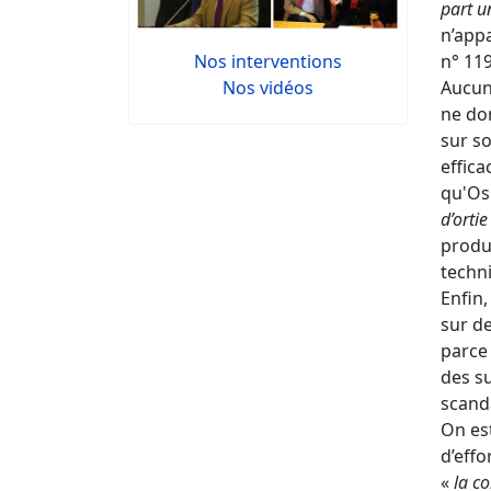
part u
n’appa
n° 11
Nos interventions
Aucun 
Nos vidéos
ne don
sur so
effica
qu'Os
d’ortie
produi
techn
Enfin,
sur de
parce 
des su
scanda
On es
d’effo
«
la c