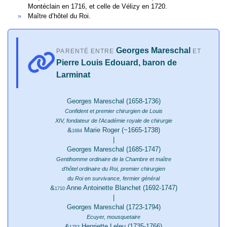
Montéclain en 1716, et celle de Vélizy en 1720.
Maître d’hôtel du Roi.
Georges Mareschal
PARENTÉ ENTRE
ET
Pierre Louis Edouard, baron de
Larminat
Georges Mareschal (1658-1736)
Confident et premier chirurgien de Louis
XIV, fondateur de l'Académie royale de chirurgie
&
Marie Roger (~1665-1738)
1684
|
Georges Mareschal (1685-1747)
Gentihomme ordinaire de la Chambre et maître
d'hôtel ordinaire du Roi, premier chirurgien
du Roi en survivance, fermier général
&
Anne Antoinette Blanchet (1692-1747)
1710
|
Georges Mareschal (1723-1794)
Ecuyer, mousquetaire
&
Henriette Leleu (1735-1766)