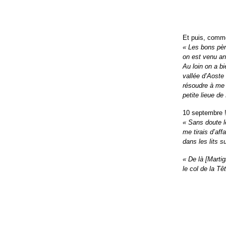
Et puis, comme
« Les bons pèr
on est venu an
Au loin on a b
vallée d’Aoste 
résoudre à me t
petite lieue de 
10 septembre 
« Sans doute l
me tirais d’aff
dans les lits s
« De là [Marti
le col de la T