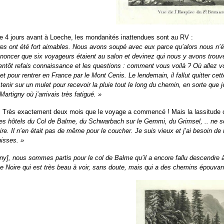
 4 jours avant à Loeche, les mondanités inattendues sont au RV :
es ont été fort aimables. Nous avons soupé avec eux parce qu’alors nous n
noncer que six voyageurs étaient au salon et devinez qui nous y avons trou
ientôt refais connaissance et les questions : comment vous voilà ? Où allez vo
et pour rentrer en France par le Mont Cenis. Le lendemain, il fallut quitter ce
enir sur un mulet pour recevoir la pluie tout le long du chemin, en sorte que j
Martigny où j’arrivais très fatigué. »
! Très exactement deux mois que le voyage a commencé ! Mais la lassitude
es hôtels du Col de Balme, du Schwarbach sur le Gemmi, du Grimsel, .. ne so
aire. Il n’en était pas de même pour le coucher. Je suis vieux et j’ai besoin de 
uisses. »
gny], nous sommes partis pour le col de Balme qu’il a encore fallu descendre 
ête Noire qui est très beau à voir, sans doute, mais qui a des chemins épouvan