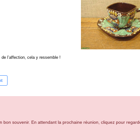
 de l’affection, cela y ressemble !
édent : En route vers l’Italie
nt
en bon souvenir. En attendant la prochaine réunion, cliquez pour regard