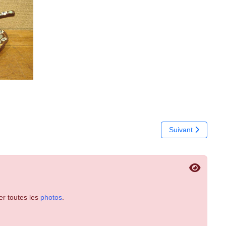
Article suivant :
Suivant
er toutes les
photos
.