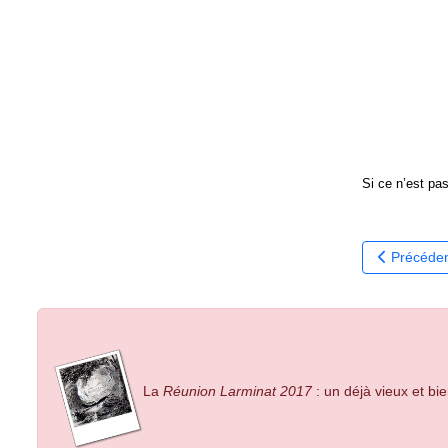
Si ce n’est pas
Article préc
Précéde
La
Réunion Larminat 2017
: un déjà vieux et bi