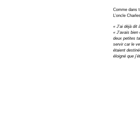
Comme dans tou
L’oncle Charle
« J’ai déjà di
« J’avais bien
deux petites t
servir car le v
étaient destiné
éloigné que j’é