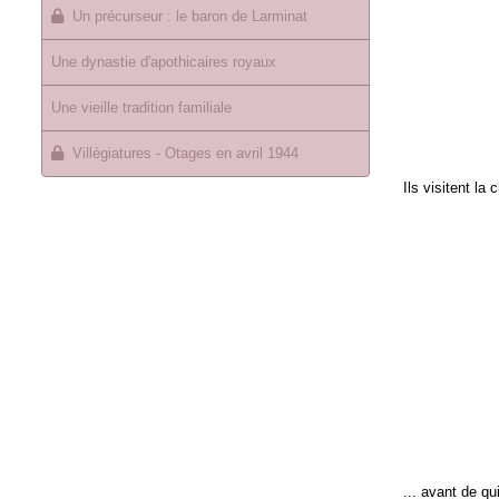
Un précurseur : le baron de Larminat
Une dynastie d'apothicaires royaux
Une vieille tradition familiale
Villégiatures - Otages en avril 1944
Ils visitent la
... avant de qu