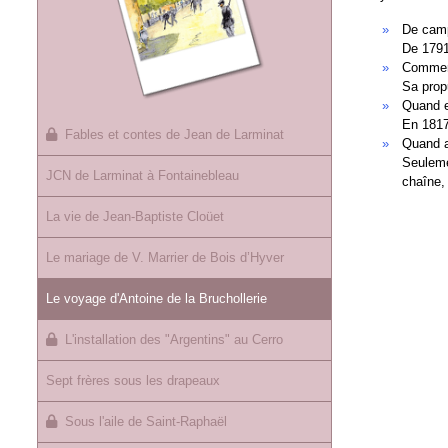
De camp
De 1791 
Comment
Sa propu
Quand e
En 1817
Fables et contes de Jean de Larminat
Quand a
Seuleme
JCN de Larminat à Fontainebleau
chaîne, 
La vie de Jean-Baptiste Cloüet
Le mariage de V. Marrier de Bois d’Hyver
Le voyage d'Antoine de la Bruchollerie
L'installation des "Argentins" au Cerro
Sept frères sous les drapeaux
Sous l'aile de Saint-Raphaël