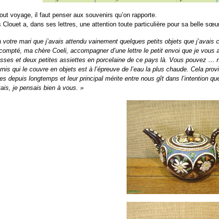
t voyage, il faut penser aux souvenirs qu’on rapporte.
s Clouet a, dans ses lettres, une attention toute particulière pour sa belle 
t à votre mari que j’avais attendu vainement quelques petits objets que j’ava
 compté, ma chère Coeli, accompagner d’une lettre le petit envoi que je vous 
asses et deux petites assiettes en porcelaine de ce pays là. Vous pouvez …
ernis qui le couvre en objets est à l’épreuve de l’eau la plus chaude. Cela pr
es depuis longtemps et leur principal mérite entre nous gît dans l’intention q
tais, je pensais bien à vous. »