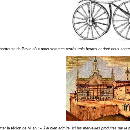
 chartreuse de Pavie où «
nous sommes restés trois heures et dont nous somm
itter la région de Milan : «
J’ai bien admiré, ici les merveilles produites par 