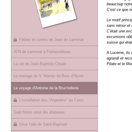
beaucoup notre
C’est ce que n
Le motif princ
sans retour et
C’était une ex
excursions obl
Fables et contes de Jean de Larminat
suisse qui éta
JCN de Larminat à Fontainebleau
A Lucerne, ils 
agrandi et rec
La vie de Jean-Baptiste Cloüet
Pilate et le Mo
Le mariage de V. Marrier de Bois d’Hyver
Le voyage d'Antoine de la Bruchollerie
L'installation des "Argentins" au Cerro
Sept frères sous les drapeaux
Sous l'aile de Saint-Raphaël