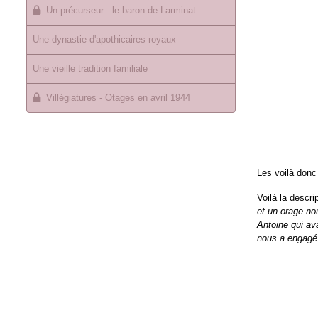
Un précurseur : le baron de Larminat
Une dynastie d'apothicaires royaux
Une vieille tradition familiale
Villégiatures - Otages en avril 1944
Les voilà donc
Voilà la descri
et un orage no
Antoine qui ava
nous a engagé 