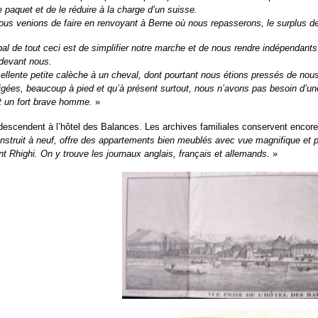
 paquet et de le réduire à la charge d’un suisse.
ous venions de faire en renvoyant à Berne où nous repasserons, le surplus de
ipal de tout ceci est de simplifier notre marche et de nous rendre indépendant
 devant nous.
cellente petite calèche à un cheval, dont pourtant nous étions pressés de nou
igées, beaucoup à pied et qu’à présent surtout, nous n’avons pas besoin d’u
it un fort brave homme.
»
descendent à l’hôtel des Balances. Les archives familiales conservent encore l
onstruit à neuf, offre des appartements bien meublés avec vue magnifique et p
nt Rhighi. On y trouve les journaux anglais, français et allemands.
»