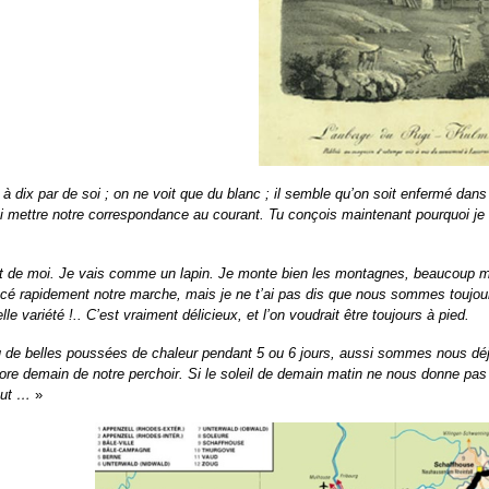
 à dix par de soi ; on ne voit que du blanc ; il semble qu’on soit enfermé 
i mettre notre correspondance au courant. Tu conçois maintenant pourquoi je t
t de moi. Je vais comme un lapin. Je monte bien les montagnes, beaucoup mie
tracé rapidement notre marche, mais je ne t’ai pas dis que nous sommes to
lle variété !.. C’est vraiment délicieux, et l’on voudrait être toujours à pied.
 de belles poussées de chaleur pendant 5 ou 6 jours, aussi sommes nous d
e demain de notre perchoir. Si le soleil de demain matin ne nous donne pas sat
but …
»