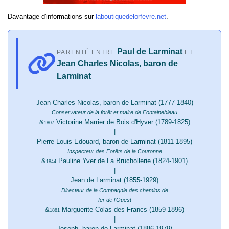
Davantage d'informations sur
laboutiquedelorfevre.net
.
Paul de Larminat
PARENTÉ ENTRE
ET
Jean Charles Nicolas, baron de
Larminat
Jean Charles Nicolas, baron de Larminat (1777-1840)
Conservateur de la forêt et maire de Fontainebleau
&
Victorine Marrier de Bois d'Hyver (1789-1825)
1807
|
Pierre Louis Edouard, baron de Larminat (1811-1895)
Inspecteur des Forêts de la Couronne
&
Pauline Yver de La Bruchollerie (1824-1901)
1844
|
Jean de Larminat (1855-1929)
Directeur de la Compagnie des chemins de
fer de l'Ouest
&
Marguerite Colas des Francs (1859-1896)
1881
|
Joseph, baron de Larminat (1886-1979)