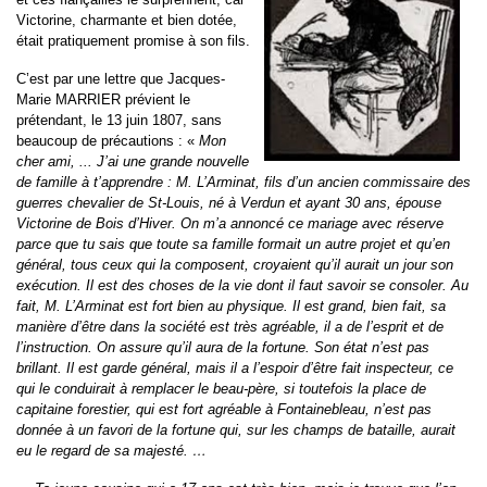
Victorine, charmante et bien dotée,
était pratiquement promise à son fils.
C’est par une lettre que Jacques-
Marie MARRIER prévient le
prétendant, le 13 juin 1807, sans
beaucoup de précautions : «
Mon
cher ami, ... J’ai une grande nouvelle
de famille à t’apprendre : M. L’Arminat, fils d’un ancien commissaire des
guerres chevalier de St-Louis, né à Verdun et ayant 30 ans, épouse
Victorine de Bois d’Hiver. On m’a annoncé ce mariage avec réserve
parce que tu sais que toute sa famille formait un autre projet et qu’en
général, tous ceux qui la composent, croyaient qu’il aurait un jour son
exécution. Il est des choses de la vie dont il faut savoir se consoler. Au
fait, M. L’Arminat est fort bien au physique. Il est grand, bien fait, sa
manière d’être dans la société est très agréable, il a de l’esprit et de
l’instruction. On assure qu’il aura de la fortune. Son état n’est pas
brillant. Il est garde général, mais il a l’espoir d’être fait inspecteur, ce
qui le conduirait à remplacer le beau-père, si toutefois la place de
capitaine forestier, qui est fort agréable à Fontainebleau, n’est pas
donnée à un favori de la fortune qui, sur les champs de bataille, aurait
eu le regard de sa majesté. …