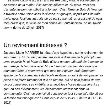
… Ta jeune cousine qui a 17 ans est très bien, mais je trouve que l’on
se presse de la marier. Elle semble délicate et, du reste, trois ans
d’attente auraient contribué à la fortifier. C’est Mme de Bois d’Hyver qui
a travaillé cette union dans le silence, et quoique, depuis près de trois
mois, nous fussions instruits de ce qui se tramait, on a essayé de nous
faire croire que, la veille de mon départ de Fontainebleau, on ne savait
rien.
» (lettre du 13 juin 2017)
Un revirement intéressé ?
Jacques-Marie MARRIER fait état d’une hypothèse sur le revirement de
son frère : «
Tu n’auras pas été peu étonné d’apprendre la promptitude
avec laquelle M. et Mme de Bois d’hiver se sont déterminés à consentir
au mariage de Victorine avec M. de Larminat. J’ai lieu de croire que
mon cher frère, s’apercevant que mon futur neveu, était fortement
épaulé par le commandant de l’école militaire, a craint de voir passer sa
place à ce jeune forestier et que sa femme, qui ne perd jamais de vue
ce qui cadre avec ses intérêts, a arrangé les choses de manière à ce
que, en cas d’évènement, les émoluments restassent dans la
communauté. C’est ce que j’ai dû conclure de tout ce qui m’a été dit par
la famille Boursier qui est à Paris depuis deux jours.
» (lettre du 17 juin
2017)