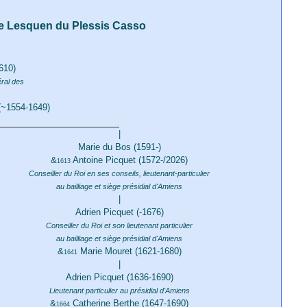
e Lesquen du Plessis Casso
610)
éral des
(~1554-1649)
|
Marie du Bos (1591-)
&
Antoine Picquet (1572-/2026)
1613
Conseiller du Roi en ses conseils, lieutenant-particulier
au bailliage et siège présidial d'Amiens
|
Adrien Picquet (-1676)
Conseiller du Roi et son lieutenant particulier
au bailliage et siège présidial d'Amiens
&
Marie Mouret (1621-1680)
1641
|
Adrien Picquet (1636-1690)
Lieutenant particulier au présidial d'Amiens
&
Catherine Berthe (1647-1690)
1664