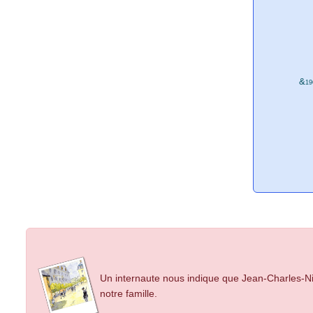
&
19
Un internaute nous indique que Jean-Charles-Nic
notre famille.