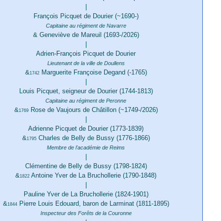
|
François Picquet de Dourier (~1690-)
Capitaine au régiment de Navarre
& Geneviève de Mareuil (1693-/2026)
|
Adrien-François Picquet de Dourier
Lieutenant de la ville de Doullens
&
Marguerite Françoise Degand (-1765)
1742
|
Louis Picquet, seigneur de Dourier (1744-1813)
Capitaine au régiment de Peronne
&
Rose de Vaujours de Châtillon (~1749-/2026)
1769
|
Adrienne Picquet de Dourier (1773-1839)
&
Charles de Belly de Bussy (1776-1866)
1795
Membre de l'académie de Reims
|
Clémentine de Belly de Bussy (1798-1824)
&
Antoine Yver de La Bruchollerie (1790-1848)
1822
|
Pauline Yver de La Bruchollerie (1824-1901)
&
Pierre Louis Edouard, baron de Larminat (1811-1895)
1844
Inspecteur des Forêts de la Couronne