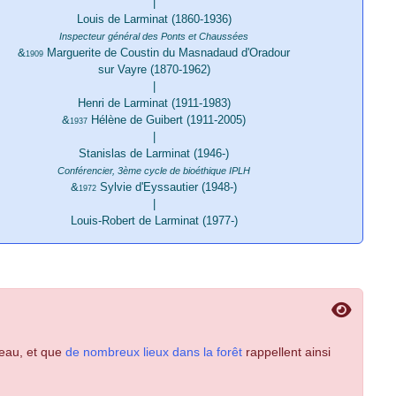
|
Louis de Larminat (1860-1936)
Inspecteur général des Ponts et Chaussées
&
Marguerite de Coustin du Masnadaud d'Oradour
1909
sur Vayre (1870-1962)
|
Henri de Larminat (1911-1983)
&
Hélène de Guibert (1911-2005)
1937
|
Stanislas de Larminat (1946-)
Conférencier, 3ème cycle de bioéthique IPLH
&
Sylvie d'Eyssautier (1948-)
1972
|
Louis-Robert de Larminat (1977-)
leau, et que
de nombreux lieux dans la forêt
rappellent ainsi