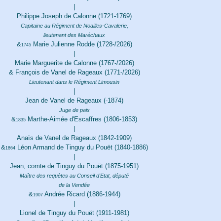
|
Philippe Joseph de Calonne (1721-1769)
Capitaine au Régiment de Noailles-Cavalerie,
lieutenant des Maréchaux
&
Marie Julienne Rodde (1728-/2026)
1745
|
Marie Marguerite de Calonne (1767-/2026)
& François de Vanel de Rageaux (1771-/2026)
Lieutenant dans le Régiment Limousin
|
Jean de Vanel de Rageaux (-1874)
Juge de paix
&
Marthe-Aimée d'Escaffres (1806-1853)
1835
|
Anaïs de Vanel de Rageaux (1842-1909)
&
Léon Armand de Tinguy du Pouët (1840-1886)
1864
|
Jean, comte de Tinguy du Pouët (1875-1951)
Maître des requètes au Conseil d'Etat, député
de la Vendée
&
Andrée Ricard (1886-1944)
1907
|
Lionel de Tinguy du Pouët (1911-1981)