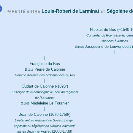
Louis-Robert de Larminat
Ségolène d
PARENTÉ ENTRE
ET
Nicolas du Bos (~1540-1
Conseiller du Roy, trésorier gén
finances à Amiens
&
Jacqueline de Louvencourt 
1578
|
|
Françoise du Bos
&
Pierre de Calonne
1615
Homme d'armes des ordonnances du Roi
|
Oudart de Calonne (-1693/)
Enseigne de la compagnie d'Ebert au régiment
de Rambures
&
Madeleine Le Fournier
1663
|
Jean de Calonne (1678-1758/)
Lieutenant au régiment de Soire-Etranger,
capitaine au régiment de Noailles-cavalerie
&
Jeanne Fortet (1688-1738)
1718