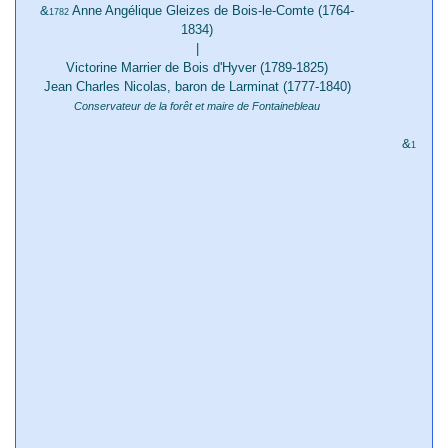
&
Anne Angélique Gleizes de Bois-le-Comte (1764-
1782
1834)
|
Victorine Marrier de Bois d'Hyver (1789-1825)
&
18
Jean Charles Nicolas, baron de Larminat (1777-1840)
Conservateur de la forêt et maire de Fontainebleau
M
&
Jo
1834
M
&
18
&
1885
P