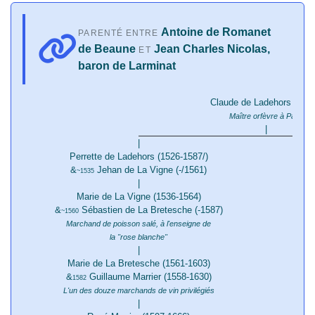
Antoine de Romanet
PARENTÉ ENTRE
de Beaune
Jean Charles Nicolas,
ET
baron de Larminat
Claude de Ladehors (-155
Maître orfèvre à Paris
|
|
Perrette de Ladehors (1526-1587/)
&
Jehan de La Vigne (-/1561)
~1535
|
Marie de La Vigne (1536-1564)
&
Sébastien de La Bretesche (-1587)
~1560
Marchand de poisson salé, à l'enseigne de
la "rose blanche"
|
Marie de La Bretesche (1561-1603)
&
Guillaume Marrier (1558-1630)
1582
L'un des douze marchands de vin privilégiés
A
|