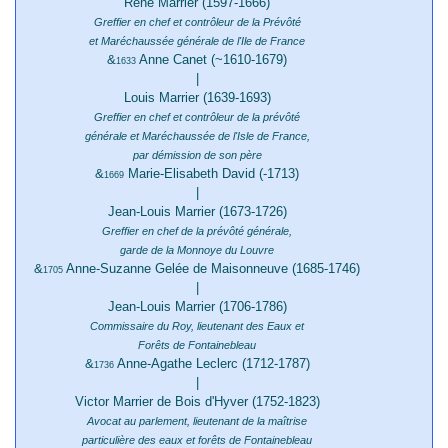
René Marrier (1597-1666)
Greffier en chef et contrôleur de la Prévôté
et Maréchaussée générale de l'Ile de France
&
Anne Canet (~1610-1679)
1633
|
Louis Marrier (1639-1693)
Greffier en chef et contrôleur de la prévôté
générale et Maréchaussée de l'Isle de France,
par démission de son père
&
Marie-Elisabeth David (-1713)
1669
|
Jean-Louis Marrier (1673-1726)
&
Greffier en chef de la prévôté générale,
garde de la Monnoye du Louvre
&
Anne-Suzanne Gelée de Maisonneuve (1685-1746)
Loui
1705
|
&
173
Jean-Louis Marrier (1706-1786)
Commissaire du Roy, lieutenant des Eaux et
M
Forêts de Fontainebleau
&
Anne-Agathe Leclerc (1712-1787)
1736
|
&
~176
Victor Marrier de Bois d'Hyver (1752-1823)
Maréc
Avocat au parlement, lieutenant de la maîtrise
Char
particulière des eaux et forêts de Fontainebleau