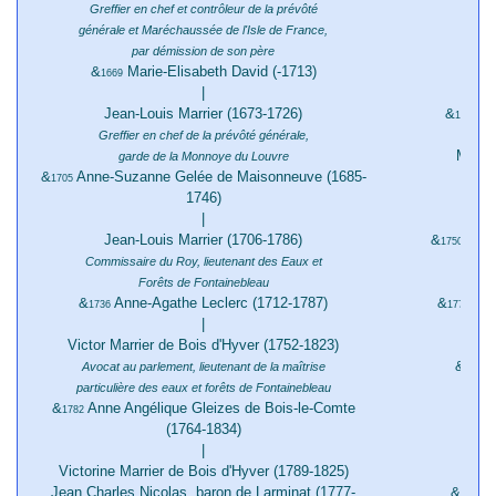
Cath
Greffier en chef et contrôleur de la prévôté
&
générale et Maréchaussée de l'Isle de France,
166
par démission de son père
M
&
Marie-Elisabeth David (-1713)
1669
|
Jean-Louis Marrier (1673-1726)
&
Ma
1691
Greffier en chef de la prévôté générale,
Marie-
garde de la Monnoye du Louvre
&
Anne-Suzanne Gelée de Maisonneuve (1685-
&
1705
172
1746)
|
J
Jean-Louis Marrier (1706-1786)
&
Mari
1750
Commissaire du Roy, lieutenant des Eaux et
Jo
Forêts de Fontainebleau
&
Anne-Agathe Leclerc (1712-1787)
&
Pie
1736
1774
|
Victor Marrier de Bois d'Hyver (1752-1823)
Gene
&
C
Avocat au parlement, lieutenant de la maîtrise
1813
particulière des eaux et forêts de Fontainebleau
&
Anne Angélique Gleizes de Bois-le-Comte
Jos
1782
(1764-1834)
|
Victorine Marrier de Bois d'Hyver (1789-1825)
Marce
Jean Charles Nicolas, baron de Larminat (1777-
&
J
1867