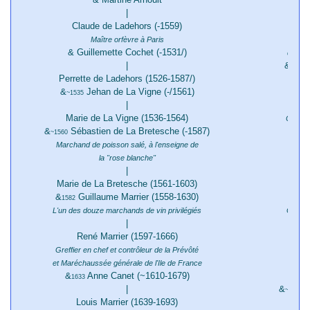
1
|
Claude de Ladehors (-1559)
Maître orfèvre à Paris
Grand 
& Guillemette Cochet (-1531/)
du roi,
|
&
C
1454
Perrette de Ladehors (1526-1587/)
&
Jehan de La Vigne (-/1561)
Ra
~1535
|
& 
Marie de La Vigne (1536-1564)
Conseil
&
Sébastien de La Bretesche (-1587)
~1560
Marchand de poisson salé, à l'enseigne de
la "rose blanche"
|
Marie de La Bretesche (1561-1603)
M
&
Guillaume Marrier (1558-1630)
&
1582
158
L'un des douze marchands de vin privilégiés
Gentil
|
René Marrier (1597-1666)
Math
&
Greffier en chef et contrôleur de la Prévôté
~
et Maréchaussée générale de l'Ile de France
&
Anne Canet (~1610-1679)
L
1633
|
&
A
~1640
Louis Marrier (1639-1693)