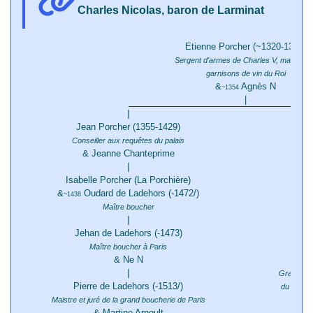
Charles Nicolas, baron de Larminat
Etienne Porcher (~1320-1385)
Sergent d'armes de Charles V, maître de
garnisons de vin du Roi
&
Agnès N
~1354
|
|
Jean Porcher (1355-1429)
Conseiller aux requêtes du palais
& Jeanne Chanteprime
Grenet
|
Isabelle Porcher (La Porchière)
&
Oudard de Ladehors (-1472/)
~1438
Maître boucher
|
Notai
Jehan de Ladehors (-1473)
Maître boucher à Paris
& Ne N
|
Grand aud
Pierre de Ladehors (-1513/)
du duc de
Maistre et juré de la grand boucherie de Paris
du R
& Martine Arnoult
&