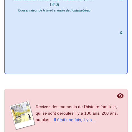
1840)
Conservateur de la forêt et maire de Fontainebleau
&
1893
&
Er
1922
&
1945
Revivez des moments de l'histoire familiale,
qui se sont déroulés il y a 100 ans, 200 ans,
ou plus...
Il était une fois, il y a...