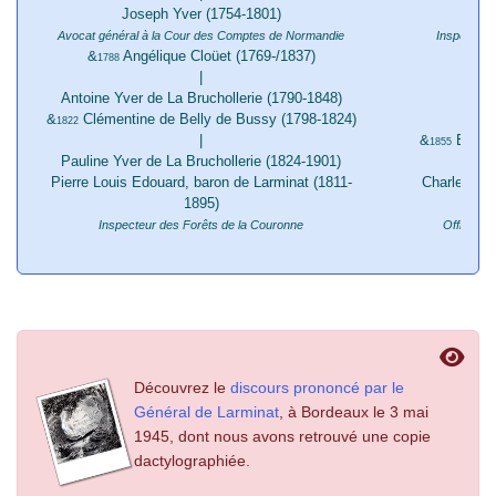
Joseph Yver (1754-1801)
Arma
Avocat général à la Cour des Comptes de Normandie
Inspecteur
&
Angélique Cloüet (1769-/1837)
&
1788
1
|
Antoine Yver de La Bruchollerie (1790-1848)
Edoua
&
Clémentine de Belly de Bussy (1798-1824)
I
1822
|
&
Elisab
1855
Pauline Yver de La Bruchollerie (1824-1901)
Pierre Louis Edouard, baron de Larminat (1811-
Charles de 
1895)
Inspecteur des Forêts de la Couronne
Officier d
Découvrez le
discours prononcé par le
Général de Larminat
, à Bordeaux le 3 mai
1945, dont nous avons retrouvé une copie
dactylographiée.