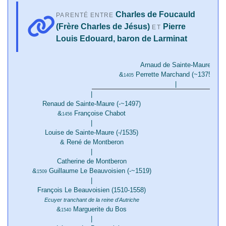
Charles de Foucauld
PARENTÉ ENTRE
(Frère Charles de Jésus)
Pierre
ET
Louis Edouard, baron de Larminat
Arnaud de Sainte-Maure
&
Perrette Marchand (~1375-/202
1405
|
|
Renaud de Sainte-Maure (-~1497)
&
Françoise Chabot
1456
|
Louise de Sainte-Maure (-/1535)
& René de Montberon
&
|
Catherine de Montberon
&
Guillaume Le Beauvoisien (-~1519)
1509
|
François Le Beauvoisien (1510-1558)
Ecuyer tranchant de la reine d'Autriche
&
Marguerite du Bos
1540
|
G