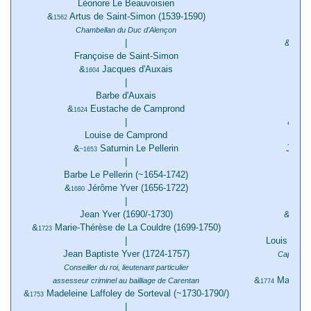
Léonore Le Beauvoisien
&
Artus de Saint-Simon (1539-1590)
1562
Chambellan du Duc d'Alençon
|
&
H
1606
Françoise de Saint-Simon
&
Jacques d'Auxais
E
1604
|
&
163
Barbe d'Auxais
&
Eustache de Camprond
1624
|
&
1673
Louise de Camprond
&
Saturnin Le Pellerin
Jean 
~1653
|
Pa
Barbe Le Pellerin (~1654-1742)
&
Jérôme Yver (1656-1722)
1680
|
Jean Yver (1690/-1730)
&
H
1739
&
Marie-Thérèse de La Couldre (1699-1750)
1723
|
Louis de F
Jean Baptiste Yver (1724-1757)
Capitaine
Conseiller du roi, lieutenant particulier
&
Margueri
assesseur criminel au bailliage de Carentan
1774
&
Madeleine Laffoley de Sorteval (~1730-1790/)
1753
|