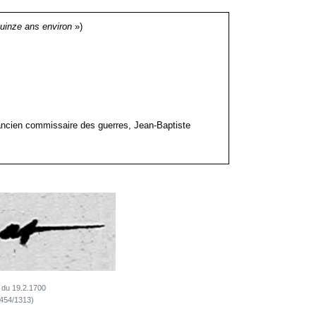
quinze ans environ
»)
ncien commissaire des guerres, Jean-Baptiste
n du 19.2.1700
 454/1313)