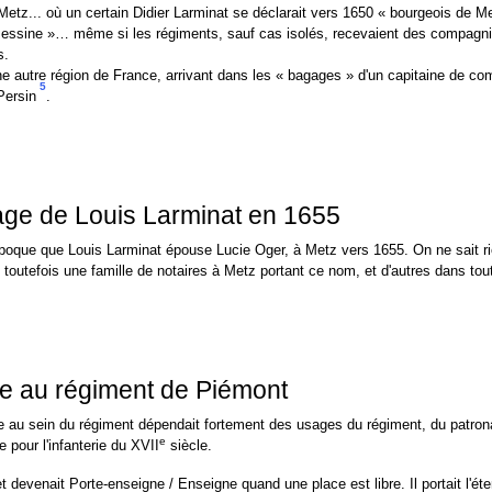
 Metz... où un certain Didier Larminat se déclarait vers 1650 « bourgeois de M
essine »… même si les régiments, sauf cas isolés, recevaient des compagnie
s.
ne autre région de France, arrivant dans les « bagages » d'un capitaine de co
5
Persin
.
age de Louis Larminat en 1655
époque que Louis Larminat épouse Lucie Oger, à Metz vers 1655. On ne sait rie
t toutefois une famille de notaires à Metz portant ce nom, et d'autres dans tou
ne au régiment de Piémont
pe au sein du régiment dépendait fortement des usages du régiment, du patronag
e
e pour l'infanterie du XVII
siècle.
 devenait Porte-enseigne / Enseigne quand une place est libre. Il portait l'é