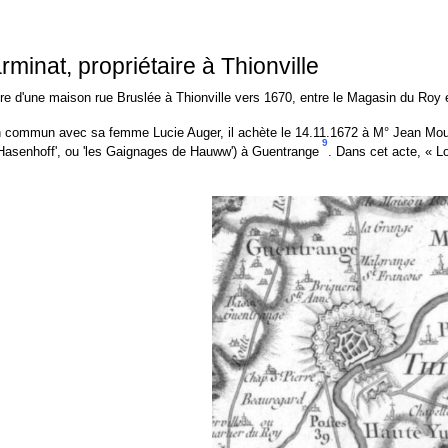
rminat, propriétaire à Thionville
taire d'une maison rue Bruslée à Thionville vers 1670, entre le Magasin du Roy
en commun avec sa femme Lucie Auger, il achète le 14.11.1672 à M° Jean Mou
9
'Hasenhoff', ou 'les Gaignages de Hauww') à Guentrange
. Dans cet acte, « L