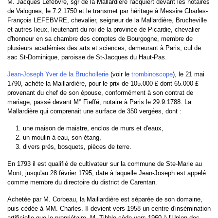
M. Jacques Lefebvre, sgr de la Mallardière l'acquiert devant les notaires
de Valognes, le 7.2.1750 et le transmet par héritage à Messire Charles-
François LEFEBVRE, chevalier, seigneur de la Mallardière, Brucheville
et autres lieux, lieutenant du roi de la province de Picardie, chevalier
d'honneur en sa chambre des comptes de Bourgogne, membre de
plusieurs académies des arts et sciences, demeurant à Paris, cul de
sac St-Dominique, paroisse de St-Jacques du Haut-Pas.
Jean-Joseph Yver de la Bruchollerie
(voir le
trombinoscope
), le 21 mai
1790, achète la Maillardière, pour le prix de 105.000 £ dont 65.000 £
provenant du chef de son épouse, conformément à son contrat de
mariage, passé devant M° Fieffé, notaire à Paris le 29.9.1788. La
Mallardière qui comprenait une surface de 350 vergées, dont :
une maison de maistre, enclos de murs et d'eaux,
un moulin à eau, son étang,
divers prés, bosquets, pièces de terre.
En 1793 il est qualifié de cultivateur sur la commune de Ste-Marie au
Mont, jusqu'au 28 février 1795, date à laquelle Jean-Joseph est appelé
comme membre du directoire du district de Carentan.
Achetée par M. Corbeau, la Maillardière est séparée de son domaine,
puis cédée à MM. Charles. Il devient vers 1958 un centre d'insémination
artificielle que le propriétaire, M. Tibble cède vers 1960 à l'Union des