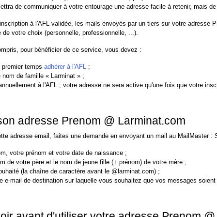
ettra de communiquer à votre entourage une adresse facile à retenir, mais de c
 inscription à l'AFL validée, les mails envoyés par un tiers sur votre adress
de votre choix (personnelle, professionnelle, ...).
ompris, pour bénéficier de ce service, vous devez :
 premier temps
adhérer à l'AFL
;
e nom de famille « Larminat » ;
annuellement à l'AFL ; votre adresse ne sera active qu'une fois que votre inscr
 son adresse Prenom @ Larminat.com
ette adresse email, faites une demande en envoyant un mail au MailMaster : Sé
om, votre prénom et votre date de naissance ;
m de votre père et le nom de jeune fille (+ prénom) de votre mère ;
souhaité (la chaîne de caractère avant le @larminat.com) ;
se e-mail de destination sur laquelle vous souhaitez que vos messages soient 
ir avant d'utiliser votre adresse Prenom 