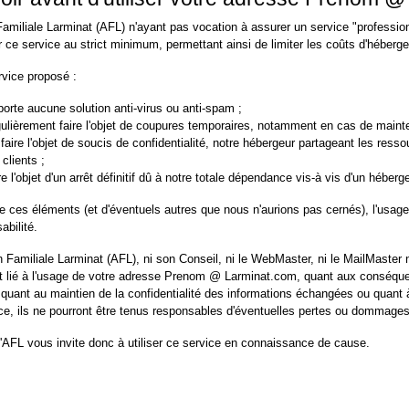
Familiale Larminat (AFL) n'ayant pas vocation à assurer un service "profession
r ce service au strict minimum, permettant ainsi de limiter les coûts d'héberg
rvice proposé :
orte aucune solution anti-virus ou anti-spam ;
gulièrement faire l'objet de coupures temporaires, notamment en cas de maint
t faire l'objet de soucis de confidentialité, notre hébergeur partageant les r
 clients ;
re l'objet d'un arrêt définitif dû à notre totale dépendance vis-à vis d'un hébergeu
 ces éléments (et d'éventuels autres que nous n'aurions pas cernés), l'usag
abilité.
n Familiale Larminat (AFL), ni son Conseil, ni le WebMaster, ni le MailMaster 
 lié à l'usage de votre adresse Prenom @ Larminat.com, quant aux conséque
quant au maintien de la confidentialité des informations échangées ou quant à
, ils ne pourront être tenus responsables d'éventuelles pertes ou dommage
l'AFL vous invite donc à utiliser ce service en connaissance de cause.