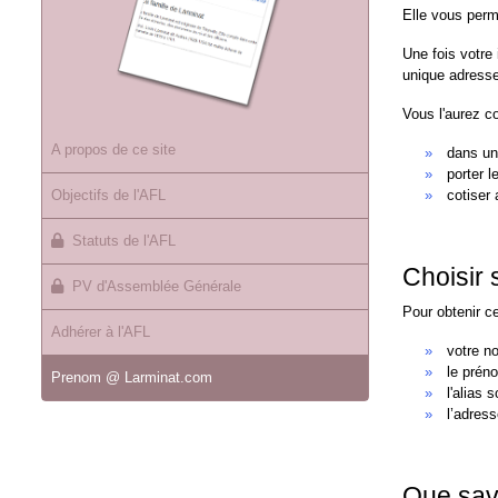
Elle vous perm
Une fois votre
unique adresse 
Vous l'aurez c
A propos de ce site
dans un
porter l
Objectifs de l'AFL
cotiser 
Statuts de l'AFL
Choisir
PV d'Assemblée Générale
Pour obtenir c
Adhérer à l'AFL
votre n
le préno
Prenom @ Larminat.com
l'alias 
l’adres
Que savo