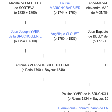
Madeleine LAFOLLEY
Louise
Anne-Marie-Ge
de SORTEVAL
MARIGNY-BARBIER
Alexandre MAR
(o 1730 + 1790)
(o 1744 + 1769)
de MONTEC
|
|
|
Jean-Joseph YVER
Jean-Baptiste-C
Angélique CLOUET
de la BRUCHOLLERIE
de BELLY de 
(o 1769- >1837)
(o 1754 + 1800)
(o 1776 + 1
|
|
|
|
Antoine YVER de la BRUCHOLLERIE
Clém
(o Paris 1790 + Bayeux 1848)
|
|
Pauline YVER de la BRUCHOLL
(o Reims 1824 + Bayeux 1901
x
Pierre-Louis-Edouard, baron de LA