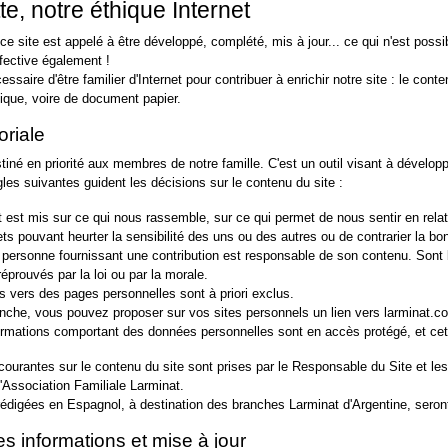
te, notre éthique Internet
ce site est appelé à être développé, complété, mis à jour... ce qui n'est poss
ffective également !
cessaire d'être familier d'Internet pour contribuer à enrichir notre site : le c
tique, voire de document papier.
oriale
tiné en priorité aux membres de notre famille. C'est un outil visant à développe
gles suivantes guident les décisions sur le contenu du site :
t est mis sur ce qui nous rassemble, sur ce qui permet de nous sentir en relat
ts pouvant heurter la sensibilité des uns ou des autres ou de contrarier la bon
personne fournissant une contribution est responsable de son contenu. Sont 
éprouvés par la loi ou par la morale.
ns vers des pages personnelles sont à priori exclus.
nche, vous pouvez proposer sur vos sites personnels un lien vers larminat.c
ormations comportant des données personnelles sont en accès protégé, et cet a
courantes sur le contenu du site sont prises par le Responsable du Site et 
l'Association Familiale Larminat.
rédigées en Espagnol, à destination des branches Larminat d'Argentine, seront
s informations et mise à jour