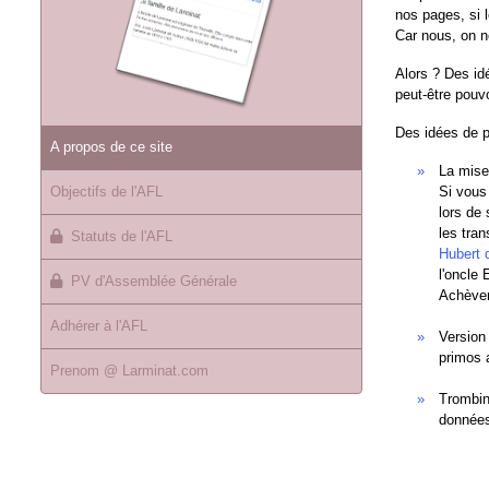
nos pages, si l
Car nous, on ne
Alors ? Des id
peut-être pouvo
Des idées de p
A propos de ce site
La mise 
Objectifs de l'AFL
Si vous
lors de 
les tran
Statuts de l'AFL
Hubert 
l'oncle 
PV d'Assemblée Générale
Achèvem
Adhérer à l'AFL
Version
primos 
Prenom @ Larminat.com
Trombin
données