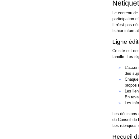
Netiquet
Le contenu de 
participation e
Il n'est pas né
fichier informa
Ligne édit
Ce site est des
famille. Les rè
L'accen
des suje
Chaque 
propos r
Les lie
En reva
Les inf
Les décisions 
du Conseil de 
Les rubriques 
Recueil de