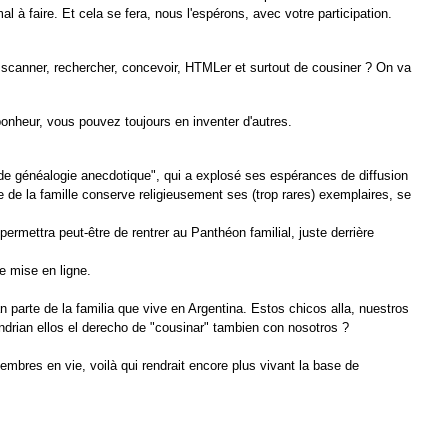
l à faire. Et cela se fera, nous l'espérons, avec votre participation.
, scanner, rechercher, concevoir, HTMLer et surtout de cousiner ? On va
bonheur, vous pouvez toujours en inventer d'autres.
 de généalogie anecdotique", qui a explosé ses espérances de diffusion
e de la famille conserve religieusement ses (trop rares) exemplaires, se
ui permettra peut-être de rentrer au Panthéon familial, juste derrière
ne mise en ligne.
 parte de la familia que vive en Argentina. Estos chicos alla, nuestros
ndrian ellos el derecho de "cousinar" tambien con nosotros ?
mbres en vie, voilà qui rendrait encore plus vivant la base de