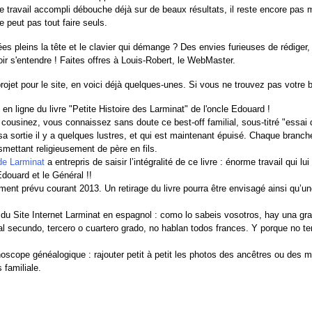
e travail accompli débouche déjà sur de beaux résultats, il reste encore pas ma
 peut pas tout faire seuls.
ées pleins la tête et le clavier qui démange ? Des envies furieuses de rédiger
ir s'entendre ! Faites offres à Louis-Robert, le WebMaster.
rojet pour le site, en voici déjà quelques-unes. Si vous ne trouvez pas votre 
en ligne du livre "Petite Histoire des Larminat" de l'oncle Edouard !
 cousinez, vous connaissez sans doute ce best-off familial, sous-titré "essai
sa sortie il y a quelques lustres, et qui est maintenant épuisé. Chaque branch
smettant religieusement de père en fils.
de Larminat
a entrepris de saisir l’intégralité de ce livre : énorme travail qui l
Edouard et le Général !!
ent prévu courant 2013. Un retirage du livre pourra être envisagé ainsi qu’u
 du Site Internet Larminat en espagnol : como lo sabeis vosotros, hay una gran
al secundo, tercero o cuartero grado, no hablan todos frances. Y porque no te
oscope généalogique : rajouter petit à petit les photos des ancêtres ou des me
 familiale.