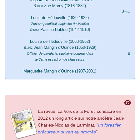
&
Zoé Marey (1816-1882)
Pauli
1838
|
&
Pier
1844
Louis de Hédouville (1839-1922)
Zouave pontifical, capitaine de Mobiles
&
Pauline Babled (1842-1910)
1863
|
Louise de Hédouville (1868-1952)
D
&
Jean Mangin d'Ouince (1860-1929)
1892
&
M
Officier de cavalerie, capitaine commandant
1881
le 2ème escadron de chasseurs
|
Marguerite Mangin d'Ouince (1907-2001)
Direct
La revue 'La Voix de la Forêt' consacre en
2012 un long article sur notre ancêtre Jean-
Charles-Nicolas de Larminat, "
un forestier
précurseur ouvert au progrès
".