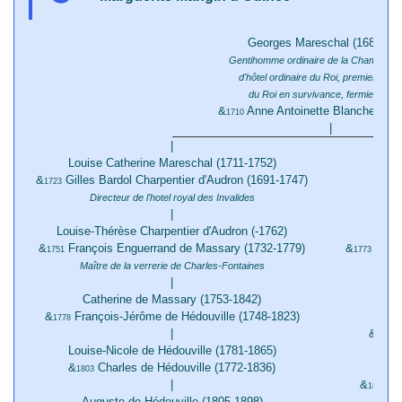
Georges Mareschal (1685-174
Gentihomme ordinaire de la Chambre et
d'hôtel ordinaire du Roi, premier chiru
du Roi en survivance, fermier géné
&
Anne Antoinette Blanchet (16
1710
|
|
Louise Catherine Mareschal (1711-1752)
&
Gilles Bardol Charpentier d'Audron (1691-1747)
1723
Directeur de l'hotel royal des Invalides
|
Louise-Thérèse Charpentier d'Audron (-1762)
&
François Enguerrand de Massary (1732-1779)
&
Jacqu
1751
1773
Maître de la verrerie de Charles-Fontaines
|
Catherine de Massary (1753-1842)
Ch
&
François-Jérôme de Hédouville (1748-1823)
1778
|
&
A
1795
Louise-Nicole de Hédouville (1781-1865)
&
Charles de Hédouville (1772-1836)
Clém
1803
|
&
Ant
1822
Auguste de Hédouville (1805-1898)