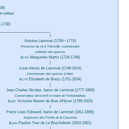
09)
 bailliage
-1730)
|
Antoine Larminat (1709-~1774)
Procureur du roi à Thionville, commissaire
ordinaire des guerres
&
Marguerite Martin (1724-1749)
1744
|
Louis-Alexis de Larminat (1749-1814)
Commissaire des guerres à Metz
&
Elisabeth de Brazy (1751-1834)
1776
|
Jean Charles Nicolas, baron de Larminat (1777-1840)
Conservateur de la forêt et maire de Fontainebleau
&
Victorine Marrier de Bois d'Hyver (1789-1825)
1807
|
Pierre Louis Edouard, baron de Larminat (1811-1895)
Inspecteur des Forêts de la Couronne
&
Pauline Yver de La Bruchollerie (1824-1901)
1844
|