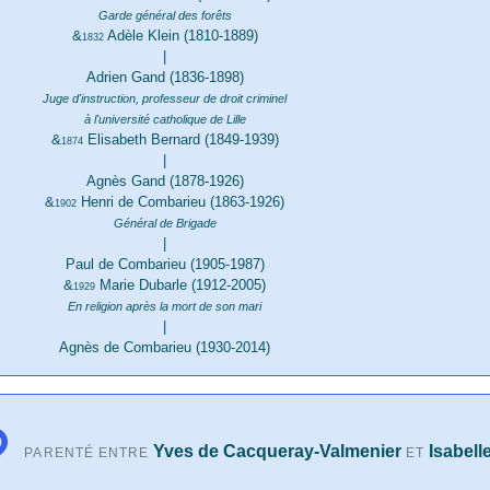
Garde général des forêts
&
Adèle Klein (1810-1889)
1832
|
Adrien Gand (1836-1898)
Juge d'instruction, professeur de droit criminel
à l'université catholique de Lille
&
Elisabeth Bernard (1849-1939)
1874
|
Agnès Gand (1878-1926)
&
Henri de Combarieu (1863-1926)
1902
Général de Brigade
|
Paul de Combarieu (1905-1987)
&
Marie Dubarle (1912-2005)
1929
En religion après la mort de son mari
|
Agnès de Combarieu (1930-2014)
Yves de Cacqueray-Valmenier
Isabel
PARENTÉ ENTRE
ET