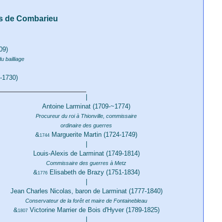
s de Combarieu
09)
 bailliage
-1730)
|
Antoine Larminat (1709-~1774)
Procureur du roi à Thionville, commissaire
ordinaire des guerres
&
Marguerite Martin (1724-1749)
1744
|
Louis-Alexis de Larminat (1749-1814)
Commissaire des guerres à Metz
&
Elisabeth de Brazy (1751-1834)
1776
|
Jean Charles Nicolas, baron de Larminat (1777-1840)
Conservateur de la forêt et maire de Fontainebleau
&
Victorine Marrier de Bois d'Hyver (1789-1825)
1807
|