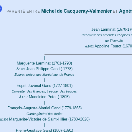
Michel de Cacqueray-Valmenier
Agnè
PARENTÉ ENTRE
ET
Jean Larminat (1670-17
Receveur des amendes et épices du
de Thionville
&
Appoline Fourot (1670
1692
|
|
Marguerite Larminat (1701-1790)
&
Jean-Philippe Gand (-1778)
1723
Ecuyer, prévot des Maréchaux de France
|
Esprit-Juvénal Gand (1727-1801)
Conseiller des finances, trésorier des troupes
&
Madeleine Potot (-1805)
1767
|
François-Auguste-Martial Gand (1779-1863)
Garde général des forêts
&
Marguerite-Victoire de Saint-Hillier (1780-/2026)
1806
|
Pierre-Gustave Gand (1807-1891)