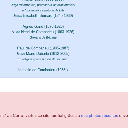
Juge d'instruction, professeur de droit criminel
à l'université catholique de Lille
&
Elisabeth Bernard (1849-1939)
1874
|
Agnès Gand (1878-1926)
&
Henri de Combarieu (1863-1926)
1902
Général de Brigade
|
Paul de Combarieu (1905-1987)
&
Marie Dubarle (1912-2005)
1929
En religion après la mort de son mari
|
Isabelle de Combarieu (1938-)
ns" au Cerro, visitez ce site familial grâces à
des photos récentes
envoy