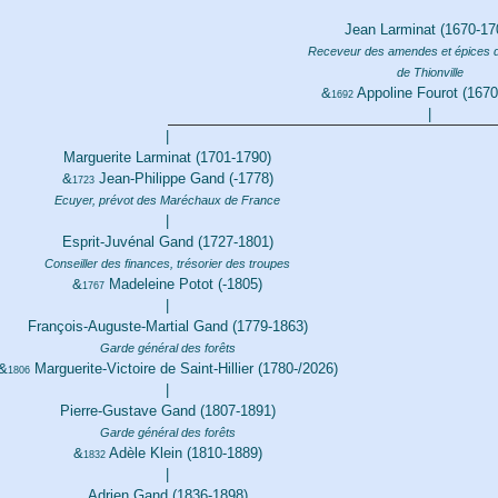
Jean Larminat (1670-17
Receveur des amendes et épices du
de Thionville
&
Appoline Fourot (1670
1692
|
|
Marguerite Larminat (1701-1790)
&
Jean-Philippe Gand (-1778)
1723
Ecuyer, prévot des Maréchaux de France
|
Esprit-Juvénal Gand (1727-1801)
Conseiller des finances, trésorier des troupes
&
Madeleine Potot (-1805)
1767
|
François-Auguste-Martial Gand (1779-1863)
Garde général des forêts
&
Marguerite-Victoire de Saint-Hillier (1780-/2026)
1806
|
Pierre-Gustave Gand (1807-1891)
Garde général des forêts
&
Adèle Klein (1810-1889)
1832
|
Adrien Gand (1836-1898)