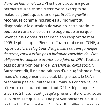
d'une vie humaine"
. Le DPI est donc autorisé pour
permettre la sélection d'embryons exempts de
maladies génétiques d'une «
particulière gravité
»,
reconnues comme incurables au moment du
diagnostic. A la question de savoir si cette pratique
peut être considérée comme eugénique ainsi que
l'avançait le Conseil d'Etat dans son rapport de mai
2009, le philosophe Pierre Le Coz, membre du CCNE, a
répondu :
"Il ne s'agit pas d'eugénisme au sens juridique
du terme, car il n'existe pas d'incitation coercitive de l'Etat
obligeant les couples à avorter ou à faire un DPI
". Tout au
plus pourrait-on parler de "
pression du corps social
".
Autrement dit, il ne s'agirait pas d'un eugénisme d'état,
mais d'un eugénisme sociétal. Malgré tout, le CCNE
préconisa pas de limiter le DPI mais, au contraire, de
l'étendre en ajoutant pour tout DPI le dépistage de la
trisomie 21. Ceci était, jusqu'à présent interdit, puisque
la loi précisait que le DPI ne pouvait porter que sur la
recherche d'une maladie à la fois. Par ailleurs, aucune