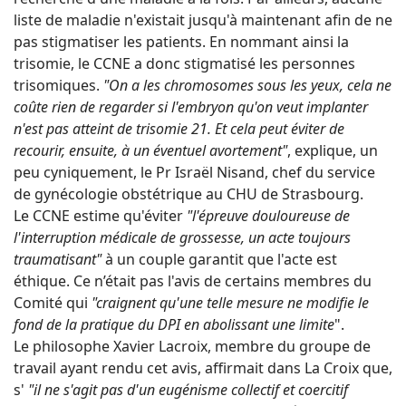
liste de maladie n'existait jusqu'à maintenant afin de ne
pas stigmatiser les patients. En nommant ainsi la
trisomie, le CCNE a donc stigmatisé les personnes
trisomiques.
"On a les chromosomes sous les yeux, cela ne
coûte rien de regarder si l'embryon qu'on veut implanter
n'est pas atteint de trisomie 21. Et cela peut éviter de
recourir, ensuite, à un éventuel avortement"
, explique, un
peu cyniquement, le Pr Israël Nisand, chef du service
de gynécologie obstétrique au CHU de Strasbourg.
Le CCNE estime qu'éviter
"l'épreuve douloureuse de
l'interruption médicale de grossesse, un acte toujours
traumatisant"
à un couple garantit que l'acte est
éthique. Ce n’était pas l'avis de certains membres du
Comité qui
"craignent qu'une telle mesure ne modifie le
fond de la pratique du DPI en abolissant une limite
".
Le philosophe Xavier Lacroix, membre du groupe de
travail ayant rendu cet avis, affirmait dans La Croix que,
s'
"il ne s'agit pas d'un eugénisme collectif et coercitif