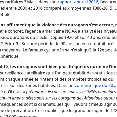
s tarifaires ? Mais, dans son
rapport annuel 2016
, l’assur
nes entre 2000 et 2016 comparé aux moyennes 1980-2015. L
tible.
ins affirment que la violence des ouragans s’est accrue
tre concret, l’agence américaine NOAA a analysé les niveau
paux ouragans du siècle. Depuis 1920 et sur 40 ans, cinq ou
 295 km/h. Sur une période de 90 ans, on en comptait près d
 moyenne. Le fameux cyclone Irma n’était qu’à la 12e posit
phérique.
alité, les ouragans sont bien plus fréquents qu’on ne l’i
surveillance satellitaire que l’on peut établir des statisti
t chaque année et l’intensité des tempêtes tropicales qui, 
rrir » sur des zones habitées. Dans un
communiqué du 30 a
é qu’il était «
prématuré de conclure que les activités humaines, e
 ont un impact détectable sur les ouragans de l’Atlantique ou sur 
nséquences sont si dramatiques qu’il vaudrait mieux agir su
pe de précaution. C’est oublier que le grand ouragan de 1780
de 22.000 personnes !