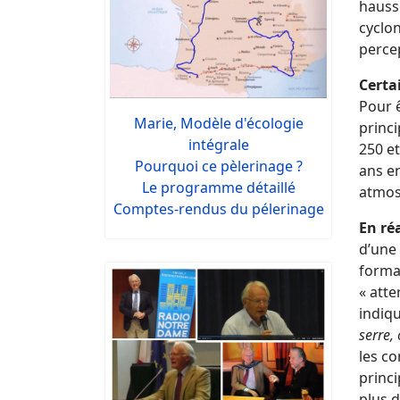
hausse
cyclo
percep
Certa
Pour ê
Marie, Modèle d'écologie
princi
intégrale
250 et
Pourquoi ce pèlerinage ?
ans en
Le programme détaillé
atmos
Comptes-rendus du pélerinage
En ré
d’une 
forman
« atte
indiqu
serre,
les co
princi
plus 