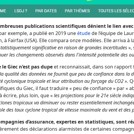
mbreuses publications scientifiques
dénient le lien ave
par exemple, a publié en 2019 une
étude
de l’équipe de Laur
 à Fairfax (USA). Elle compara onze modèles. Elle arriva à l
statistiquement significative en raison de grandes incertitudes
»,
ibuer les changements observés dans l'intensité potentielle des 
le Giec n’est pas dupe
et reconnaissait, dans son rapport 
la qualité des données ne fournit que peu de confiance dans la dé
vité cyclonique tropicale et leur attribution au forçage du CO2 ».
Q
ifiques du Giec, il faut traduire « peu de confiance » par « 
à écrire, plus loin, que «
les projections pour le 21e siècle indi
clones tropicaux va diminuer ou rester essentiellement inchang
le des taux cyclone tropical de vitesse maximale du vent et des 
ompagnies d’assurance, expertes en statistiques, sont ré
èrement des déclarations alarmistes de certaines compagnie