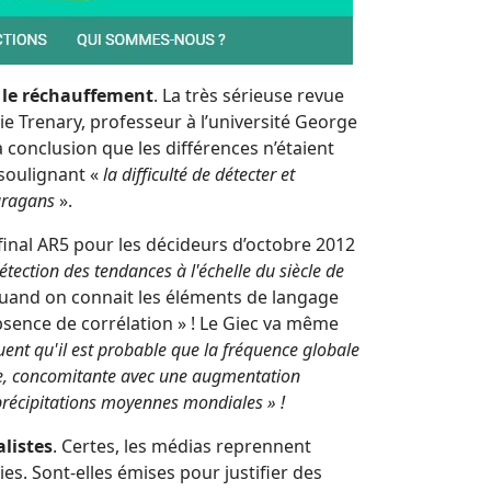
c le réchauffement
. La très sérieuse revue
ie Trenary, professeur à l’université George
a conclusion que les différences n’étaient
 soulignant «
la difficulté de détecter et
ouragans
».
final AR5 pour les décideurs d’octobre 2012
tection des tendances à l'échelle du siècle de
uand on connait les éléments de langage
absence de corrélation » ! Le Giec va même
quent qu'il est probable que la fréquence globale
ée, concomitante avec une augmentation
précipitations moyennes mondiales » !
alistes
. Certes, les médias reprennent
s. Sont-elles émises pour justifier des