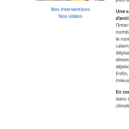
Nos interventions
Une sa
Nos vidéos
d’anti
l’Inte
nombr
le no
calami
dépla
dimens
déplac
Enfin,
mieux
En co
dans 
climat