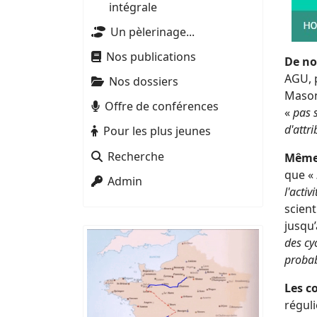
intégrale
Un pèlerinage...
Nos publications
De no
AGU, 
Nos dossiers
Mason,
Offre de conférences
«
pas 
d'attr
Pour les plus jeunes
Recherche
Même 
que «
Admin
l'acti
scient
jusqu’
des cy
probab
Les c
réguli