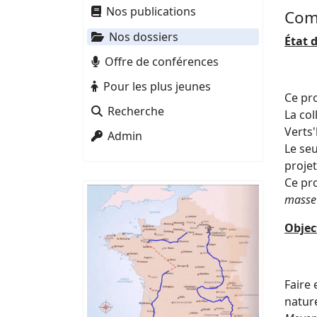
Nos publications
Com
Nos dossiers
État d
Offre de conférences
Pour les plus jeunes
Ce pro
Recherche
La col
Verts'
Admin
Le seu
projet
Ce pro
masse
Object
Faire 
nature