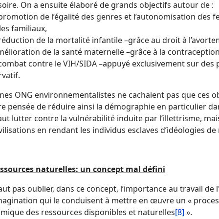
oire. On a ensuite élaboré de grands objectifs autour de :
promotion de l’égalité des genres et l’autonomisation des 
es familiaux,
éduction de la mortalité infantile –grâce au droit à l’avort
élioration de la santé maternelle –grâce à la contraception
combat contre le VIH/SIDA –appuyé exclusivement sur des 
vatif.
ines ONG environnementalistes ne cachaient pas que ces obj
ère pensée de réduire ainsi la démographie en particulier d
faut lutter contre la vulnérabilité induite par l’illettrisme, ma
vilisations en rendant les individus esclaves d’idéologies de
essources naturelles: un concept mal défini
faut pas oublier, dans ce concept, l’importance au travail 
magination qui le conduisent à mettre en œuvre un « proces
mique des ressources disponibles et naturelles
[8]
».