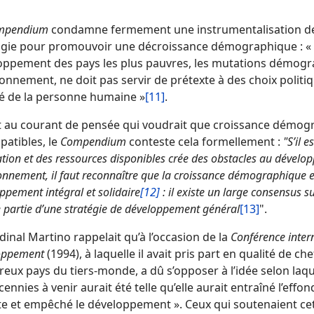
mpendium
condamne fermement une instrumentalisation des 
ogie pour promouvoir une décroissance démographique : « Le 
oppement des pays les plus pauvres, les mutations démogra
ronnement, ne doit pas servir de prétexte à des choix poli
té de la personne humaine »
[11]
.
 au courant de pensée qui voudrait que croissance démog
patibles, le
Compendium
conteste cela formellement :
"S’il 
tion et des ressources disponibles crée des obstacles au développ
ronnement, il faut reconnaître que la croissance démographique 
ppement intégral et solidaire
[12]
: il existe un large consensus su
 partie d’une stratégie de développement général
[13]
".
dinal Martino rappelait qu’à l’occasion de la
Conférence inter
oppement
(1994), à laquelle il avait pris part en qualité de ch
eux pays du tiers-monde, a dû s’opposer à l’idée selon laqu
cennies à venir aurait été telle qu’elle aurait entraîné l’eff
te et empêché le développement ». Ceux qui soutenaient cet