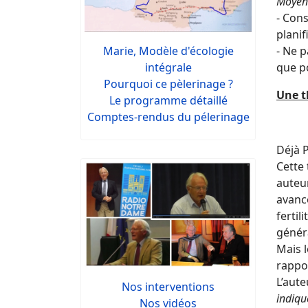
Moyen
- Con
planif
- Ne p
Marie, Modèle d'écologie
que p
intégrale
Pourquoi ce pèlerinage ?
Une t
Le programme détaillé
Comptes-rendus du pélerinage
Déjà P
Cette
auteur
avanc
fertil
génér
Mais l
rappo
L’aute
Nos interventions
indiqu
Nos vidéos