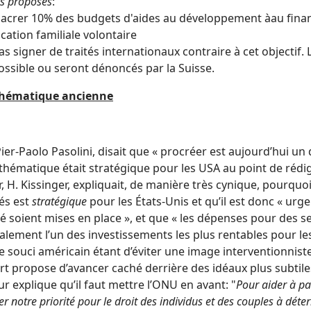
s proposés
:
sacrer 10% des budgets d'aides au développement àau fina
ication familiale volontaire
as signer de traités internationaux contraire à cet objectif.
ossible ou seront dénoncés par la Suisse.
hématique ancienne
ier-Paolo Pasolini, disait que « procréer est aujourd’hui un 
 thématique était stratégique pour les USA au point de réd
, H. Kissinger, expliquait, de manière très cynique, pourqu
és est
stratégique
pour les États-Unis et qu’il est donc « ur
ité soient mises en place », et que « les dépenses pour des s
alement l’un des investissements les plus rentables pour le
e souci américain étant d’éviter une image interventionnist
rt propose d’avancer caché derrière des idéaux plus subtile
ur explique qu’il faut mettre l’ONU en avant: "
Pour aider à pa
er notre priorité pour le droit des individus et des couples à dét