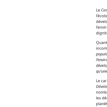
Le
Co
l’écol
dével
l’envi
digni
Quant
incom
popula
l’envi
dévelo
qu’une
Le car
Dével
nombr
les dé
planè