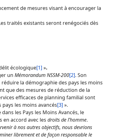
ncement de mesures visant à encourager la
 Les traités existants seront renégociés dès
délit écologique
[1]
»
.
iger un
Mémorandum NSSM-200
[2]
. Son
oi réduire la démographie des pays les moins
gent que des mesures de réduction de la
ervices efficaces de planning familial sont
s pays les moins avancés
[3]
».
e dans les Pays les Moins Avancés, le
s en accord avec les
d
roits de l’homme
.
rvenir à nos autres objectifs, nous devrions
erminer librement et de façon responsable le