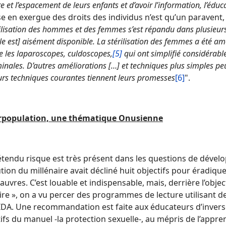
 et l’espacement de leurs enfants et d’avoir l’information, l’éduc
e en exergue des droits des individus n’est qu’un paravent, ca
rilisation des hommes et des femmes s’est répandu dans plusieur
Elle est] aisément disponible. La stérilisation des femmes a été 
les laparoscopes, culdoscopes,
[5]
qui ont simplifié considérabl
nales. D’autres améliorations […] et techniques plus simples p
urs techniques courantes tiennent leurs promesses
[6]
".
rpopulation, une thématique Onusienne
étendu risque est très présent dans les questions de dévelo
tion du millénaire avait décliné huit objectifs pour éradiquer,
auvres. C’est louable et indispensable, mais, derrière l’obje
re », on a vu percer des programmes de lecture utilisant d
IDA. Une recommandation est faite aux éducateurs d’inverse
ifs du manuel -la protection sexuelle-, au mépris de l’appre