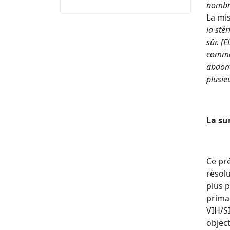
nombre
La mis
la sté
sûr. [
comme 
abdomi
plusie
La su
Ce pr
résolu
plus p
primai
VIH/S
object