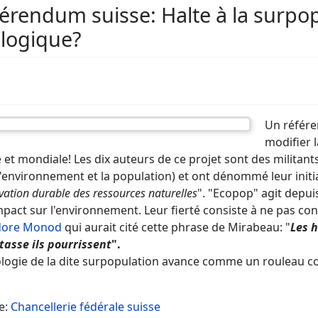
érendum suisse: Halte à la surpo
logique?
Un référe
modifier l
 et mondiale! Les dix auteurs de ce projet sont des militant
'environnement et la population) et ont dénommé leur initia
vation durable des ressources naturelles
". "Ecopop" agit depui
pact sur l'environnement. Leur fierté consiste à ne pas cons
dore Monod
qui aurait cité cette phrase de Mirabeau: "
Les 
tasse ils pourrissent
".
éologie de la dite surpopulation avance comme un rouleau
e:
Chancellerie fédérale suisse