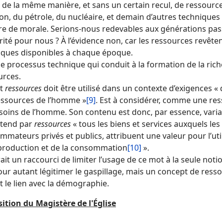
 de la même manière, et sans un certain recul, de ressource
on, du pétrole, du nucléaire, et demain d’autres techniques
re de morale. Serions-nous redevables aux générations pass
rité pour nous ? À l’évidence non, car les ressources revêt
iques disponibles à chaque époque.
ce processus technique qui conduit à la formation de la ric
urces.
ot
ressources
doit être utilisé dans un contexte d’exigences «
essources de l’homme »
[9]
. Est à considérer, comme une ress
soins de l’homme. Son contenu est donc, par essence, varia
tend par
ressources
« tous les biens et services auxquels le
mateurs privés et publics, attribuent une valeur pour l’uti
 production et de la consommation
[10]
».
ait un raccourci de limiter l’usage de ce mot à la seule not
ur autant légitimer le gaspillage, mais un concept de ress
t le lien avec la démographie.
sition du Magistère de l'Église