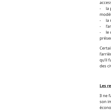
access
- la 
modèl
- la r
- l’am
- le 
préser
Certa
l’arri
qu’il 
des ci
Les r
Il ne 
son i
écono