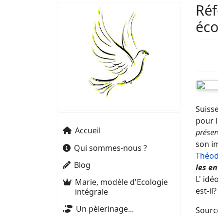
Réf
éco
Suisse
pour l
Accueil
préser
son im
Qui sommes-nous ?
Théo
Blog
les en
L' id
Marie, modèle d'Ecologie
est-il?
intégrale
Un pèlerinage...
Sourc