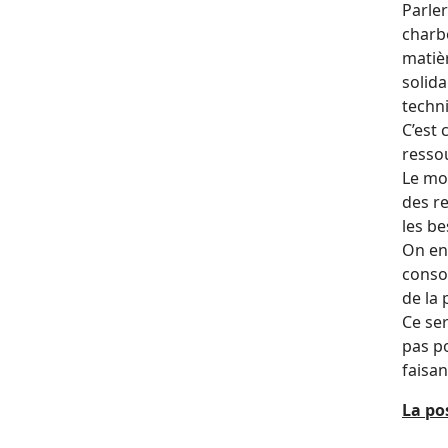
Parler
charb
matiè
solida
techn
C’est 
resso
Le m
des r
les be
On en
consom
de la
Ce ser
pas po
faisan
La po