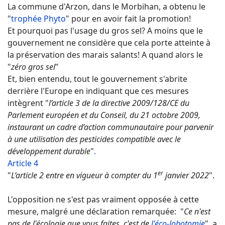
La commune d'Arzon, dans le Morbihan, a obtenu le
"
trophée Phyto
" pour en avoir fait la promotion!
Et pourquoi pas l'usage du gros sel? A moins que le
gouvernement ne considère que cela porte atteinte à
la préservation des marais salants! A quand alors le
"
zéro gros sel
"
Et, bien entendu, tout le gouvernement s'abrite
derrière l'Europe en indiquant que ces mesures
intègrent "
l’article 3 de la directive 2009/128/CE du
Parlement européen et du Conseil, du 21 octobre 2009,
instaurant un cadre d’action communautaire pour parvenir
à une utilisation des pesticides compatible avec le
développement durable
"
.
Article 4
er
"
L’article 2 entre en vigueur à compter du 1
janvier 2022
".
L'opposition ne s'est pas vraiment opposée à cette
mesure, malgré une déclaration remarquée: "
Ce n'est
pas de l'écologie que vous faites, c'est de
l'éco-lobotomie
", a