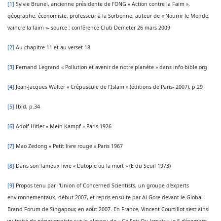
[1]
Sylvie Brunel, ancienne présidente de l’ONG « Action contre la Faim »,
géographe, économiste, professeur à la Sorbonne, auteur de « Nourrir le Monde,
vaincre la faim »- source : conférence Club Demeter 26 mars 2009
[2]
Au chapitre 11 et au verset 18
[3]
Fernand Legrand « Pollution et avenir de notre planète » dans info-bible.org
[4]
Jean-Jacques Walter « Crépuscule de l’Islam » (éditions de Paris- 2007), p.29
[5]
Ibid, p.34
[6]
Adolf Hitler « Mein Kampf » Paris 1926
[7]
Mao Zedong « Petit livre rouge » Paris 1967
[8]
Dans son fameux livre « L’utopie ou la mort » (E du Seuil 1973)
[9]
Propos tenu par l'Union of Concerned Scientists, un groupe d'experts
environnementaux, début 2007, et repris ensuite par Al Gore devant le Global
Brand Forum de Singapour, en août 2007. En France, Vincent Courtillot s'est ainsi