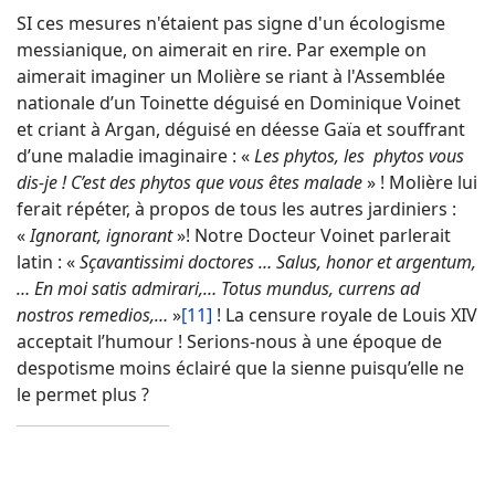
SI ces mesures n'étaient pas signe d'un écologisme
messianique, on aimerait en rire. Par exemple on
aimerait imaginer un Molière se riant à l'Assemblée
nationale d’un Toinette déguisé en Dominique Voinet
et criant à Argan, déguisé en déesse Gaïa et souffrant
d’une maladie imaginaire : «
Les phytos, les phytos vous
dis-je ! C’est des phytos que vous êtes malade
» ! Molière lui
ferait répéter, à propos de tous les autres jardiniers :
«
Ignorant, ignorant
»! Notre Docteur Voinet parlerait
latin : «
Sçavantissimi doctores … Salus, honor et argentum,
… En moi satis admirari,… Totus mundus, currens ad
nostros remedios,…
»
[11]
! La censure royale de Louis XIV
acceptait l’humour ! Serions-nous à une époque de
despotisme moins éclairé que la sienne puisqu’elle ne
le permet plus ?