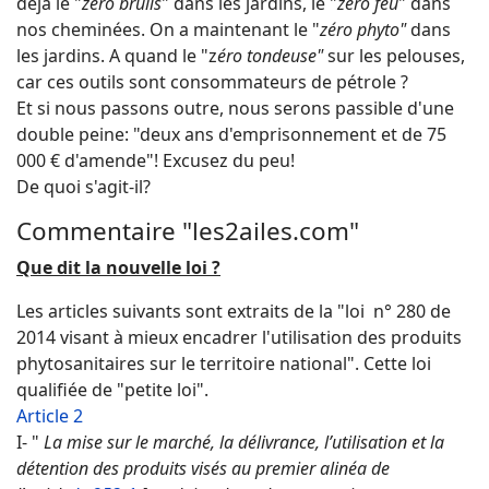
déjà le "
zéro brulis
" dans les jardins, le "
zéro feu
" dans
nos cheminées. On a maintenant le "
zéro phyto"
dans
les jardins. A quand le "z
éro tondeuse"
sur les pelouses,
car ces outils sont consommateurs de pétrole ?
Et si nous passons outre, nous serons passible d'une
double peine: "deux ans d'emprisonnement et de 75
000 € d'amende"! Excusez du peu!
De quoi s'agit-il?
Commentaire "les2ailes.com"
Que dit la nouvelle loi ?
Les articles suivants sont extraits de la "loi n° 280 de
2014 visant à mieux encadrer l'utilisation des produits
phytosanitaires sur le territoire national". Cette loi
qualifiée de "petite loi".
Article 2
I- "
La mise sur le marché, la délivrance, l’utilisation et la
détention des produits visés au premier alinéa de