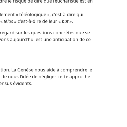
re le risque de dire que l’eucharistie est en
lement « téléologique », c'est-à-dire qui
 «
télos
» c'est-à-dire de leur «
but
».
 regard sur les questions concrètes que se
ons aujourd’hui est une anticipation de ce
réation. La Genèse nous aide à comprendre le
n de nous l’idée de négliger cette approche
sensus évidents.