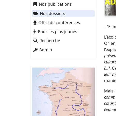
Nos publications
Nos dossiers
Offre de conférences
- "Eco
Pour les plus jeunes
L’écol
Recherche
Or, en
l’expl
Admin
présenc
cultur
[...]. 
leur m
maniè
Mais,
comme,
cœur d
évangé