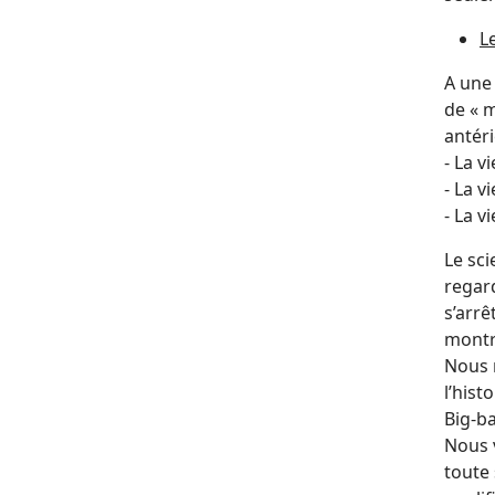
L
A une
de « m
antér
- La v
- La v
- La v
Le sc
regard
s’arrê
montre
Nous n
l’hist
Big-ba
Nous v
toute 