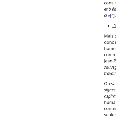
consid
et à é
ci
»
.
[4]
L
Mais c
donc r
hommes
commun
Jean-P
sauveg
travail
On sai
signes
aspira
humain
contem
seulem