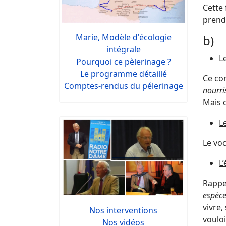
Cette
prendr
Marie, Modèle d'écologie
b) 
intégrale
L
Pourquoi ce pèlerinage ?
Le programme détaillé
Ce co
Comptes-rendus du pélerinage
nourri
Mais c
L
Le voc
L
Rappe
espèces
vivre,
Nos interventions
vouloi
Nos vidéos