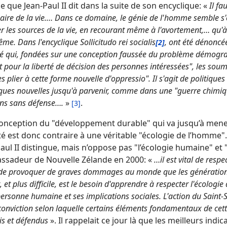
ce que Jean-Paul II dit dans la suite de son encyclique: «
Il fa
aire de la vie.… Dans ce domaine, le génie de l'homme semble s'
r les sources de la vie, en recourant même à l'avortement,… qu'à dé
ême. Dans l'encyclique Sollicitudo rei socialis
, ont été dénoncé
[2]
té qui, fondées sur une conception faussée du problème démog
t pour la liberté de décision des personnes intéressées", les sou
es plier à cette forme nouvelle d'oppressio". Il s'agit de politiqu
ques nouvelles jusqu'à parvenir, comme dans une "guerre chimiqu
ns sans défense….
»
.
[3]
onception du "développement durable" qui va jusqu’à men
té est donc contraire à une véritable "écologie de l’homme".
aul II distingue, mais n’oppose pas "l’écologie humaine" et "l’
assadeur de Nouvelle Zélande en 2000: «
…il est vital de respe
 de provoquer de graves dommages au monde que les générations
, et plus difficile, est le besoin d'apprendre à respecter l'écolog
personne humaine et ses implications sociales. L'action du Saint-
conviction selon laquelle certains éléments fondamentaux de ce
s et défendus
». Il rappelait ce jour là que les meilleurs ind