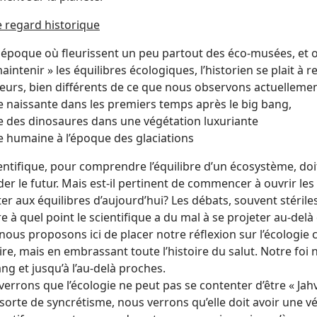
e regard historique
 époque où fleurissent un peu partout des éco-musées, et 
aintenir » les équilibres écologiques, l’historien se plait à
ieurs, bien différents de ce que nous observons actuellemen
ie naissante dans les premiers temps après le big bang,
ie des dinosaures dans une végétation luxuriante
ie humaine à l’époque des glaciations
ientifique, pour comprendre l’équilibre d’un écosystème, do
er le futur. Mais est-il pertinent de commencer à ouvrir les 
ter aux équilibres d’aujourd’hui? Les débats, souvent stérile
 à quel point le scientifique a du mal à se projeter au-del
ous proposons ici de placer notre réflexion sur l’écologie 
oire, mais en embrassant toute l’histoire du salut. Notre fo
ng et jusqu’à l’au-delà proches.
errons que l’écologie ne peut pas se contenter d’être « Jah
sorte de syncrétisme, nous verrons qu’elle doit avoir une v