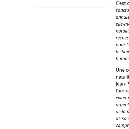
C’est 
sanctu
annule
elle-m
natali
respec
pour l
techni
humai
Une c
natali
Jean-P
l’amb
éviter
urgent
de la 
de sa 
compri