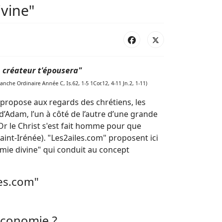
ivine"
 créateur t'épousera"
nche Ordinaire Année C, Is.62, 1-5 1Cor.12, 4-11 Jn.2, 1-11)
propose aux regards des chrétiens, les
d’Adam, l’un à côté de l’autre d’une grande
r le Christ s'est fait homme pour que
int-Irénée). "Les2ailes.com" proposent ici
omie divine" qui conduit au concept
les.com"
Economie ?