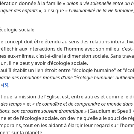
ération donnée à la famille «
union à vie solennelle entre u
duquer des enfants
», ainsi que «
l'inviolabilité de la vie humaine
’écologie sociale
e concept doit être étendu au sens des relations interactives
éfléchir aux interactions de l’homme avec son milieu, c'est-à-d
 eux-mêmes, c'est-à-dire la dimension sociale. Sans travail,
, il ne peut y avoir d’écologie sociale.
aul II établit un lien étroit entre "écologie humaine" et "éco
arde des conditions morales d'une "écologie humaine" authentiq
 »
.
[5]
t que la mission de l’Eglise, est, entre autres et comme le di
 des temps »
et
« de connaître et de comprendre ce monde dans le
tions, son caractère souvent dramatique »
(Gaudium et Spes § 4
e et de l’écologie sociale, on devine qu’elle a le souci de
porains, tout en les aidant à élargir leur regard sur l’hom
ent sur la planète.