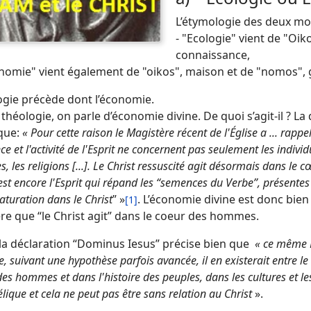
L’étymologie des deux m
- "Ecologie" vient de "Oik
connaissance,
nomie" vient également de "oikos", maison et de "nomos", gé
ogie précède dont l’économie.
 théologie, on parle d’économie divine. De quoi s’agit-il ? L
ique:
« Pour cette raison le Magistère récent de l'Église a ... rapp
e et l'activité de l'Esprit ne concernent pas seulement les individus
es, les religions [...]. Le Christ ressuscité agit désormais dans l
C'est encore l'Esprit qui répand les “semences du Verbe”, présentes 
aturation dans le Christ
” »
. L’économie divine est donc bien ce
[1]
re que “le Christ agit” dans le coeur des hommes.
 la déclaration “Dominus Iesus” précise bien que
« ce même Es
 suivant une hypothèse parfois avancée, il en existerait entre le Ch
es hommes et dans l'histoire des peuples, dans les cultures et le
lique et cela ne peut pas être sans relation au Christ
».