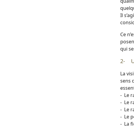
qualif
quelqu
Il s’a
consid
Ce n’e
posen
qui se
2- Un
La vis
sens d
essent
- Le 
- Le r
- Le 
- Le p
- La f