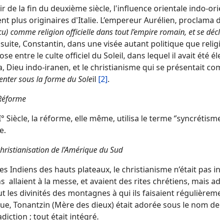
ir de la fin du deuxième siècle, l'influence orientale indo-o
ent plus originaires d'Italie. L’empereur Aurélien, proclama
cu) comme religion officielle dans tout l’empire romain, et se déc
 suite, Constantin, dans une visée autant politique que relig
se entre le culte officiel du Soleil, dans lequel il avait été él
, Dieu indo-iranen, et le christianisme qui se présentait com
enter sous la forme du Sole
il
[2]
.
Réforme
° Siècle, la réforme, elle même, utilisa le terme ‘’syncrétis
e.
hristianisation de l’Amérique du Sud
es Indiens des hauts plateaux, le christianisme n’était pas i
s allaient à la messe, et avaient des rites chrétiens, mais
t les divinités des montagnes à qui ils faisaient régulièreme
e, Tonantzin (Mère des dieux) était adorée sous le nom de V
diction ; tout était intégré.