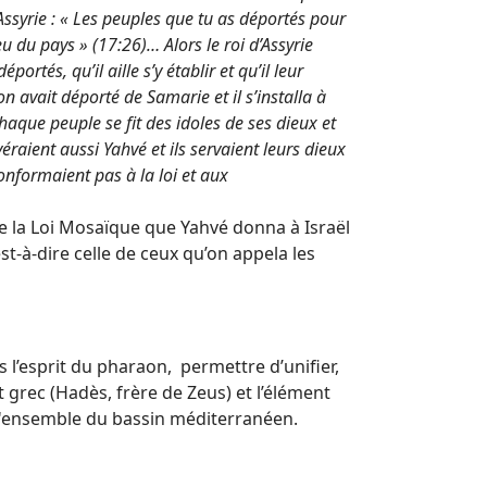
d’Assyrie : « Les peuples que tu as déportés pour
eu du pays » (17:26)… Alors le roi d’Assyrie
portés, qu’il aille s’y établir et qu’il leur
’on avait déporté de Samarie et il s’installa à
haque peuple se fit des idoles de ses dieux et
éraient aussi Yahvé et ils servaient leurs dieux
conformaient pas à la loi et aux
e la Loi Mosaïque que Yahvé donna à Israël
est-à-dire celle de ceux qu’on appela les
ns l’esprit du pharaon, permettre d’unifier,
t grec (Hadès, frère de Zeus) et l’élément
à l'ensemble du bassin méditerranéen.