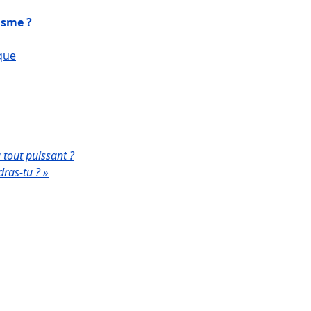
tisme ?
ique
 tout puissant ?
dras-tu ? »