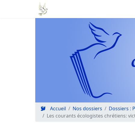
Accueil
Nos dossiers
Dossiers : 
Les courants écologistes chrétiens: vi