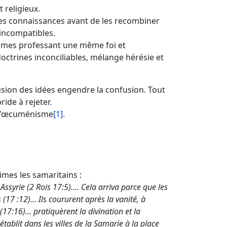
 religieux.
e les connaissances avant de les recombiner
incompatibles.
hommes professant une même foi et
ctrines inconciliables, mélange hérésie et
usion des idées engendre la confusion. Tout
ide à rejeter.
, l'œcuménisme
[1]
.
times les samaritains :
n Assyrie (2 Rois 17:5)…. Cela arriva parce que les
 (17 :12)… Ils coururent après la vanité, à
 (17:16)… pratiquèrent la divination et la
 établit dans les villes de la Samarie à la place