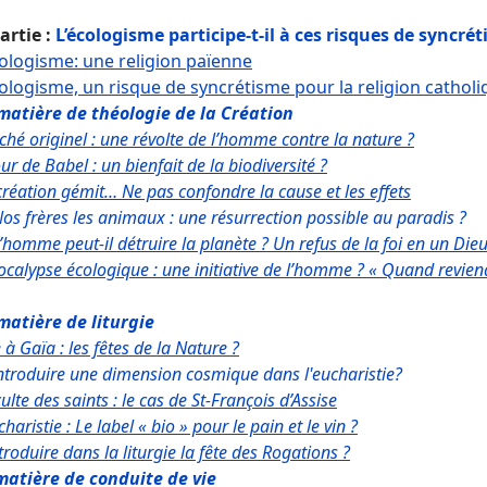
artie :
L’écologisme participe-t-il à ces risques de syncré
cologisme: une religion païenne
cologisme, un risque de syncrétisme pour la religion cathol
matière de théologie de la Création
éché originel : une révolte de l’homme contre la nature ?
our de Babel : un bienfait de la biodiversité ?
création gémit… Ne pas confondre la cause et les effets
N
os frères les animaux : une résurrection possible au paradis ?
’homme peut-il détruire la planète ? Un refus de la foi en un Dieu
pocalypse écologique : une initiative de l’homme ? « Quand revien
matière de liturgie
 à Gaïa : les fêtes de la Nature ?
ntroduire une dimension cosmique dans l'eucharistie?
ulte des saints : le cas de St-François d’Assise
charistie : Le label « bio » pour le pain et le vin ?
troduire dans la liturgie la fête des Rogations ?
matière de conduite de vie