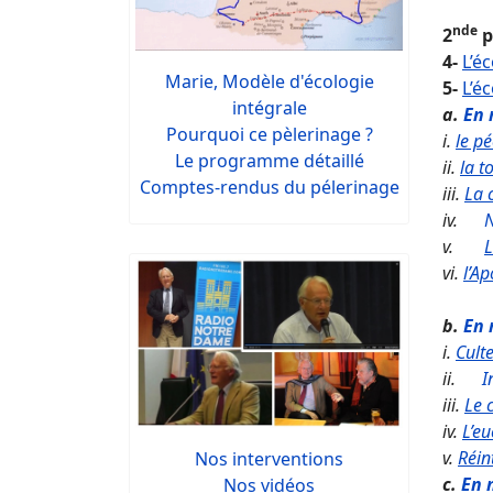
nde
2
p
4-
L’é
Marie, Modèle d'écologie
5-
L’é
intégrale
a.
En 
Pourquoi ce pèlerinage ?
i.
le p
Le programme détaillé
ii.
la t
Comptes-rendus du pélerinage
iii.
La 
iv.
v.
L
vi.
l’A
b.
En 
i.
Culte
ii.
I
iii.
Le c
iv.
L’eu
v.
Réin
Nos interventions
c.
En 
Nos vidéos