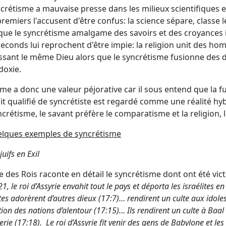
crétisme a mauvaise presse dans les milieux scientifiques et
premiers l'accusent d'être confus: la science sépare, class
 que le syncrétisme amalgame des savoirs et des croyances 
seconds lui reprochent d'être impie: la religion unit des 
ssant le même Dieu alors que le syncrétisme fusionne des do
doxie.
me a donc une valeur péjorative car il sous entend que la f
t qualifié de syncrétiste est regardé comme une réalité hybr
ncrétisme, le savant préfère le comparatisme et la religion
lques
exemples de syncrétisme
juifs en Exil
re des Rois raconte en détail le syncrétisme dont ont été vic
1, le roi d’Assyrie envahit tout le pays et déporta les israélites e
ites adorèrent d’autres dieux (17:7)… rendirent un culte aux idoles
ation des nations d’alentour (17:15)… Ils rendirent un culte à Baal
erie (17:18). Le roi d’Assyrie fit venir des gens de Babylone et les