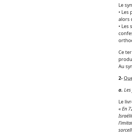
Le syn
• Les 
alors
• Les 
confe
ortho
Ce ter
produi
Au sy
2-
Que
a.
Les 
Le liv
«
En 72
Israél
l’imit
sorcell