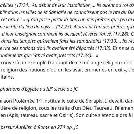
raélites (17:24). Au début de leur installation,… ils dirent au roi 
ablir dans les villes de la Samarie ne connaissent pas le rite du Di
et ordre : « qu’on fasse partir là-bas l’un des prêtres que j’en ai dé
e le rite du lieu du pays ». (17:27). Alors vint l’un des prêtres qu
. Il leur enseignait comment ils devaient révérer Yahvé. (17:28). C
t dans les temples qu’avaient faits les samaritains (17:30)… Ils rév
le rite des nations d’où ils avaient été déportés (17:33). Ils ne se 
dements que Yahvé avait prescrits (17:34)…
»
trouve là un exemple frappant de ce mélange religieux entr
a religion des nations d'où on les avait emmenés en exil », c'
itains.
pharaons d’Egypte au III° siècle av. JC
er
araon Ptolémée 1
institua le culte de Sérapis. Il devait, da
ière de religion, sous les traits d’un Dieu Taureau, l’élémen
en (Apis, taureau sacré et Osiris). Son culte s'étend alors 
pereur Aurélien à Rome en 274 ap. JC