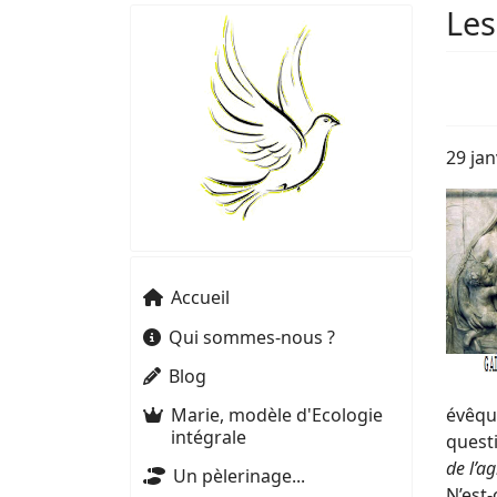
Les
29 jan
Accueil
Qui sommes-nous ?
Blog
Marie, modèle d'Ecologie
évêqu
intégrale
questi
de l’a
Un pèlerinage...
N’est