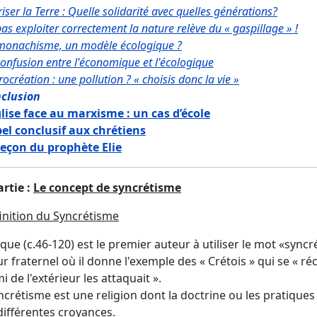
iser la Terre : Quelle solidarité avec quelles générations?
as exploiter correctement la nature relève du « gaspillage » !
monachisme, un modèle écologique ?
confusion entre l'économique et l'écologique
rocréation : une pollution ? « choisis donc la vie »
clusion
glise face au marxisme : un cas d’école
el conclusif aux chrétiens
leçon du prophète Elie
rtie :
Le concept de syncrétisme
inition du Syncrétisme
que (c.46-120) est le premier auteur à utiliser le mot «sync
r fraternel où il donne l'exemple des « Crétois » qui se « ré
 de l'extérieur les attaquait ».
crétisme est une religion dont la doctrine ou les pratiques
différentes croyances.