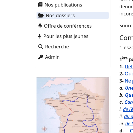
Nos publications
dénon
incon
Nos dossiers
Sourc
Offre de conférences
Pour les plus jeunes
Com
Recherche
"Les2a
Admin
ère
1
pa
1-
Déf
2-
Que
3-
Ne 
a.
Une
b.
Que
c.
Com
i.
de l’
ii.
du d
iii.
de 
d.
C