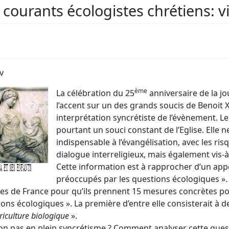
 courants écologistes chrétiens: v
v
ème
La célébration du 25
anniversaire de la jo
l’accent sur un des grands soucis de Benoit 
interprétation syncrétiste de l’évènement. L
pourtant un souci constant de l’Eglise. Elle 
indispensable à l’évangélisation, avec les ri
dialogue interreligieux, mais également vis-
Cette information est à rapprocher d’un appe
préoccupés par les questions écologiques ».
es de France pour qu’ils prennent 15 mesures concrètes po
ons écologiques ». La première d’entre elle consisterait à
griculture biologique
».
-on pas en plein syncrétisme ? Comment analyser cette que