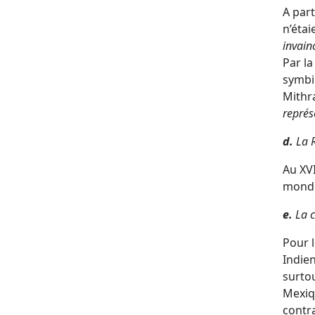
A part
n’étai
invain
Par la
symbio
Mithra
représ
d.
La 
Au XVI
mond
e.
La c
Pour l
Indien
surtou
Mexiqu
contra