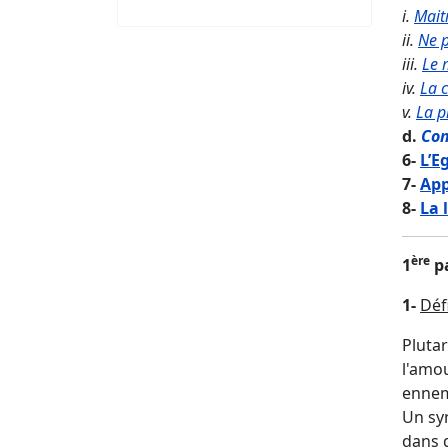
i.
Maitr
ii.
Ne p
iii.
Le 
iv.
La 
v.
La p
d.
Con
6-
L’E
7-
App
8-
La 
ère
1
pa
1-
Déf
Plutar
l'amou
ennemi
Un syn
dans 