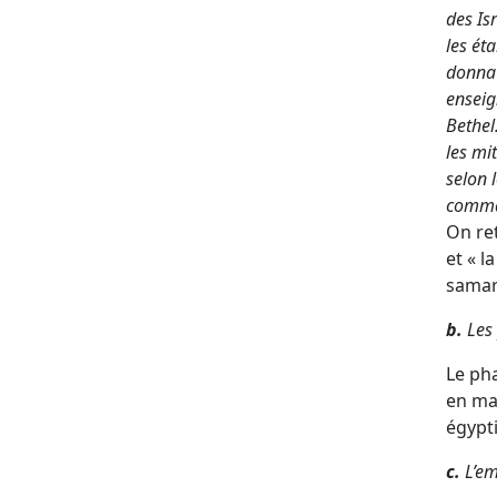
des Is
les ét
donna c
enseign
Bethel
les mi
selon 
comman
On re
et « l
samar
b.
Les 
Le ph
en mat
égypti
c.
L’em