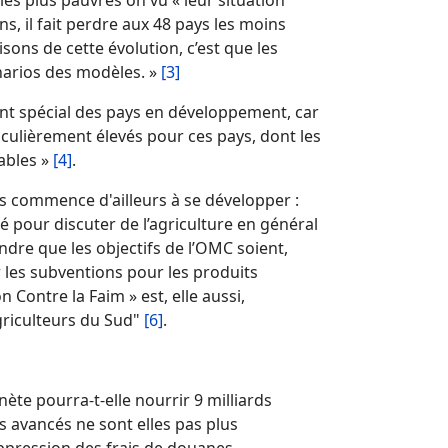
 les plus pauvres on vu « leur situation
s, il fait perdre aux 48 pays les moins
isons de cette évolution, c’est que les
énarios des modèles. »
[3]
ment spécial des pays en développement, car
iculièrement élevés pour ces pays, dont les
rables »
[4]
.
s commence d'ailleurs à se développer :
 pour discuter de l’agriculture en général
endre que les objectifs de l’OMC soient,
r les subventions pour les produits
 Contre la Faim » est, elle aussi,
griculteurs du Sud"
[6]
.
ète pourra-t-elle nourrir 9 milliards
s avancés ne sont elles pas plus