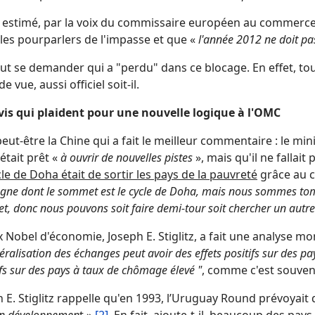
a estimé, par la voix du commissaire européen au commerce, 
 les pourparlers de l'impasse et que «
l'année 2012 ne doit p
t se demander qui a "perdu" dans ce blocage. En effet, tou
de vue, aussi officiel soit-il.
vis qui plaident pour une nouvelle logique à l'OMC
peut-être la Chine qui a fait le meilleur commentaire : le m
était prêt «
à ouvrir de nouvelles pistes
», mais qu'il ne fallai
le de Doha était de sortir les pays de la pauvreté
grâce au 
ne dont le sommet est le cycle de Doha, mais nous sommes tomb
, donc nous pouvons soit faire demi-tour soit chercher un autr
x Nobel d'économie, Joseph E. Stiglitz, a fait une analyse mo
béralisation des échanges peut avoir des effets positifs sur des p
fs sur des pays à taux de chômage élevé "
, comme c'est souven
 E. Stiglitz rappelle qu'en 1993, l’Uruguay Round prévoyait