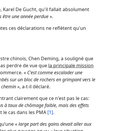
Karel De Gucht, qu'il fallait absolument
as être une année perdue
».
tes ces déclarations ne reflètent qu'un
inistre chinois, Chen Deming, a souligné que
t pas perdre de vue que
la principale mission
commerce. «
C'est comme escalader une
és sur un bloc de rochers en grimpant vers le
e chemin
», a-t-il déclaré.
ntrant clairement que ce n'est pas le cas:
ays à taux de chômage faible, mais des effets
t le cas dans les PMA
[1]
.
 qu’une «
large part des gains devait aller aux