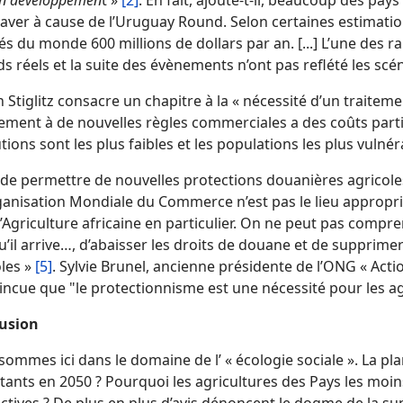
en développemen
t »
[2]
. En fait, ajoute-t-il, beaucoup des pays
aver à cause de l’Uruguay Round. Selon certaines estimation
s du monde 600 millions de dollars par an. [...] L’une des ra
s réels et la suite des évènements n’ont pas reflété les sc
 Stiglitz consacre un chapitre à la « nécessité d’un traite
tement à de nouvelles règles commerciales a des coûts part
utions sont les plus faibles et les populations les plus vulné
e de permettre de nouvelles protections douanières agricole
ganisation Mondiale du Commerce n’est pas le lieu approprié
l’Agriculture africaine en particulier. On ne peut pas compr
’il arrive…, d’abaisser les droits de douane et de supprime
oles »
[5]
. Sylvie Brunel, ancienne présidente de l’ONG « Action
incue que "le protectionnisme est une nécessité pour les a
usion
ommes ici dans le domaine de l’ « écologie sociale ». La plan
tants en 2050 ? Pourquoi les agricultures des Pays les moin