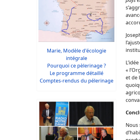
pays 
s’aggr
avancé
accord
Joseph
l’ajus
instit
Marie, Modèle d'écologie
intégrale
L’idé
Pourquoi ce pèlerinage ?
« l’Or
Le programme détaillé
et de 
Comptes-rendus du pélerinage
quoiqu
agric
conva
Concl
Nous s
d’habi