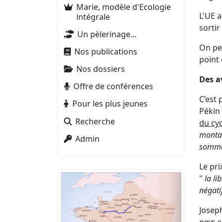
Marie, modèle d'Ecologie
L'UE 
intégrale
sortir
Un pèlerinage...
On peu
Nos publications
point 
Nos dossiers
Des a
Offre de conférences
C’est 
Pour les plus jeunes
Pékin 
Recherche
du cyc
montag
Admin
sommet
Le pri
"
la li
négati
Joseph