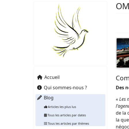
OMC
Com
Accueil
Qui sommes-nous ?
D
es 
Blog
«
Les 
l'agen
Articles les plus lus
de la 
Tous les articles par dates
la que
Tous les articles par thèmes
négoc