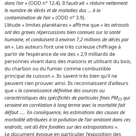
dans l’air
» (ODD n° 12.4). Il faudrait «
réduire nettement
le nombre de décès et de maladies dus ... à la
contamination de l’air
» (ODD n° 3.9).
L’étude « limites planétaires » affirme que
« les aérosols
ont des graves répercussions bien connues sur la santé
humaine, et conduisent à environ 7,2 millions de décès par
an »
. Les auteurs font une très curieuse chiffrage à
partir de l’espérance de vie des « 2,9 milliards de
personnes vivant dans des maisons et utilisant du bois,
du charbon ou du fumier comme combustible
principal de cuisson ». Ils savent très bien qu’il ne
peuvent rien prouver ainsi. Ils reconnaissent d’ailleurs
que «
la connaissance définitive des sources ou
caractéristiques des spécificités de particules fines PM
qui
25
seraient en corrélation à long terme avec la mortalité fait
défaut
….
En conséquence, les estimations des causes de
morbidité attribuées à la pollution de l’air ambiant dans ces
endroits, ont dû être fondées sur des extrapolations
».
Le document évoque en particulier l’exposition des