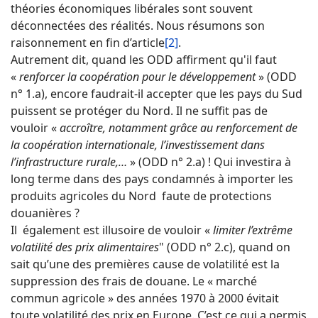
théories économiques libérales sont souvent
déconnectées des réalités. Nous résumons son
raisonnement en fin d’article
[2]
.
Autrement dit, quand les ODD affirment qu'il faut
«
renforcer la coopération pour le développement
» (ODD
n° 1.a), encore faudrait-il accepter que les pays du Sud
puissent se protéger du Nord. Il ne suffit pas de
vouloir «
accroître, notamment grâce au renforcement de
la coopération internationale, l’investissement dans
l’infrastructure rurale,…
» (ODD n° 2.a) ! Qui investira à
long terme dans des pays condamnés à importer les
produits agricoles du Nord faute de protections
douanières ?
Il également est illusoire de vouloir «
limiter l’extrême
volatilité des prix alimentaires
" (ODD n° 2.c), quand on
sait qu’une des premières cause de volatilité est la
suppression des frais de douane. Le « marché
commun agricole » des années 1970 à 2000 évitait
toute volatilité des prix en Europe. C’est ce qui a permis