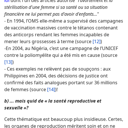
loi
dont l'un des articles autorise "
l'avortement et la
stérilisation d'une femme si sa santé ou sa situation
financière ne lui permet pas d'avoir d'enfants...
"
- En 1994, l’OMS elle-même a supervisé des campagnes
de vaccination massives contre le tétanos contenant
des anticorps rendant les femmes incapables de
mener leurs grossesses à terme (source
[12]
)
-En 2004, au Nigéria, c’est une campagne de l’UNICEF
contre la poliomyélite qui a été mis en cause (source
[13]
)
- Ces exemples ne relèvent pas de soupçons : aux
Philippines en 2004, des décisions de justice ont
confirmé des faits analogues portant sur 36 millions
de femmes (source
[14]
)!
b) ... mais quid de « la santé reproductive et
sexuelle »?
Cette thématique est beaucoup plus insidieuse. Certes,
les organes de reproduction méritent soin et on ne