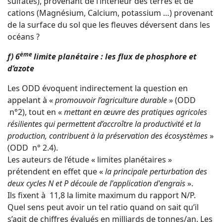
sulfates), provenant de l’intérieur des terres et de
cations (Magnésium, Calcium, potassium …) provenant
de la surface du sol que les fleuves déversent dans les
océans ?
ème
f) 6
limite planétaire : les flux de phosphore et
d’azote
Les ODD évoquent indirectement la question en
appelant à «
promouvoir l’agriculture durable
» (ODD
n°2), tout en «
mettant en œuvre des pratiques agricoles
résilientes qui permettent d’accroître la productivité et la
production, contribuent à la préservation des écosystèmes
»
(ODD n° 2.4).
Les auteurs de l’étude « limites planétaires »
prétendent en effet que «
la principale perturbation des
deux cycles N et P découle de l'application d'engrais
».
Ils fixent à 11,8 la limite maximum du rapport N/P.
Quel sens peut avoir un tel ratio quand on sait qu’il
s’agit de chiffres évalués en milliards de tonnes/an. Les