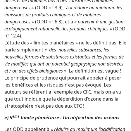
décès et de maladies dus à des
substances chimiques
dangereuses »
(ODD n° 3.9), à «
réduire au minimum les
émissions de produits chimiques et de matières
dangereuses
» (ODD n° 6.3), et à «
parvenir à une gestion
écologiquement rationnelle des produits chimiques
» (ODD
n° 12.4).
L’étude des « limites planétaires » ne les définit pas. Elle
parle simplement «
des nouvelles substances, les
nouvelles formes de substances existantes et les formes de
vie modifiés qui ont un potentiel géophysique non désirées
et / ou des effets biologiques
». La définition est vague !
Le principe de prudence qui pourrait appeler à peser
les bénéfices et les risques n’est pas évoqué. Les
auteurs se réfèrent à l’exemple des CFC, mais on a vu
que tout indique que la déperdition d’ozone dans la
stratosphère n’est pas due aux CFC !
ème
e) 5
limite planétaire : l’acidification des océans
Les ODD appellent à «
réduire au maximum l’acidification