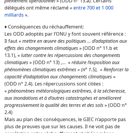
pleinement opérationnel
» (ODD n° 13.a). Certains
délégués ont même réclamé «
entre 700 et 1 000
milliards
».
♦ Conséquences du réchauffement:
Les ODD adoptés par l’ONU y font souvent référence :
Il faut «
mettre en œuvre des politiques ... d’adaptation aux
effets des changements climatiques
» (ODD n° 11.b et
13.1), «
lutter contre les répercussions des changements
climatiques
» (ODD n° 13) ,... «
réduire l’exposition aux
phénomènes climatiques extrêmes » (n° 1.5), « Renforcer la
capacité d’adaptation aux changements climatiques
»
(ODD n° 2.4). Les répercussions sont citées :
«
phénomènes météorologiques extrêmes, à la sécheresse,
aux inondations et à d’autres catastrophes et améliorent
progressivement la qualité des terres et des sols
» (ODD n°
2.4)
Mais au plan des conséquences, le GIEC n’apporte pas
plus de preuves que sur les causes. Il ne voit pas de