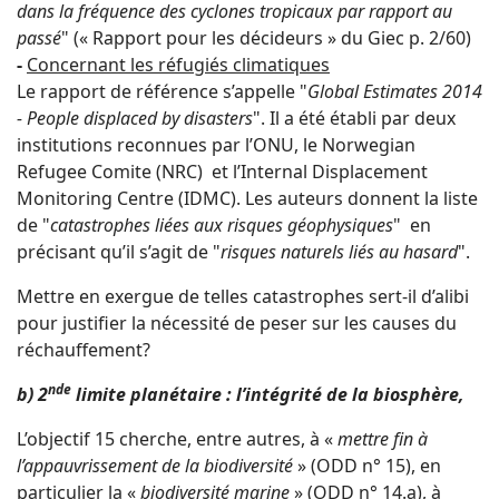
dans la fréquence des cyclones tropicaux par rapport au
passé
" (« Rapport pour les décideurs » du Giec p. 2/60)
-
Concernant les réfugiés climatiques
Le rapport de référence s’appelle "
Global Estimates 2014
- People displaced by disasters
". Il a été établi par deux
institutions reconnues par l’ONU, le Norwegian
Refugee Comite (NRC) et l’Internal Displacement
Monitoring Centre (IDMC). Les auteurs donnent la liste
de "
catastrophes liées aux risques géophysiques
" en
précisant qu’il s’agit de "
risques naturels liés au hasard
".
Mettre en exergue de telles catastrophes sert-il d’alibi
pour justifier la nécessité de peser sur les causes du
réchauffement?
nde
b) 2
limite planétaire : l’intégrité de la biosphère,
L’objectif 15 cherche, entre autres, à «
mettre fin à
l’appauvrissement de la biodiversité
» (ODD n° 15), en
particulier la «
biodiversité marine
» (ODD n° 14.a), à