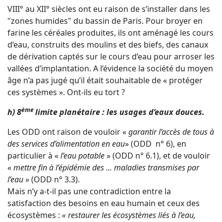
VIII° au XII° siècles ont eu raison de s’installer dans les
"zones humides" du bassin de Paris. Pour broyer en
farine les céréales produites, ils ont aménagé les cours
d’eau, construits des moulins et des biefs, des canaux
de dérivation captés sur le cours d’eau pour arroser les
vallées d’implantation. A l’évidence la société du moyen
âge n’a pas jugé qu’il était souhaitable de « protéger
ces systèmes ». Ont-ils eu tort ?
ème
h) 8
limite planétaire : les usages d’eaux douces.
Les ODD ont raison de vouloir «
garantir l’accès de tous à
des services d’alimentation en eau
» (ODD n° 6), en
particulier à «
l’eau potable
» (ODD n° 6.1), et de vouloir
«
mettre fin à l’épidémie des ... maladies transmises par
l’eau
» (ODD n° 3.3).
Mais n’y a-t-il pas une contradiction entre la
satisfaction des besoins en eau humain et ceux des
écosystèmes :
« restaurer les écosystèmes liés à l’eau,