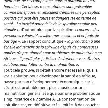
théorique, de ces composants dans la nutrition de l’être
humain
». Certaines «
constatations sont présentées
comme bénéfiques, et véhiculent d’emblée une perception
positive qui peut être fausse et dangereuse en terme de
santé… La toxicité potentielle de la spiruline semble peu
étudiée
», d’autant plus que la spiruline «
concerne des
personnes vulnérables, …femmes enceintes et enfants de
bas âge
». Le rapport conclut que «
la production à une
échelle industrielle de la spiruline depuis de nombreuses
années n’a pas répondu aux problèmes de malnutrition en
Afrique… il paraît plus judicieux de s’orienter vers d’autres
solutions pour lutter contre la malnutrition
».
Tout cela prouve, si c’était encore nécessaire, que la
vraie solution pour développer la santé en Afrique,
passe par son développement économique, car la
cécité est probablement plus causée par une
malnutrition généralisée que par une problématique
simplificatrice de vitamine A. La consommation de
spiruline est, en définitive, très limitée à des couches