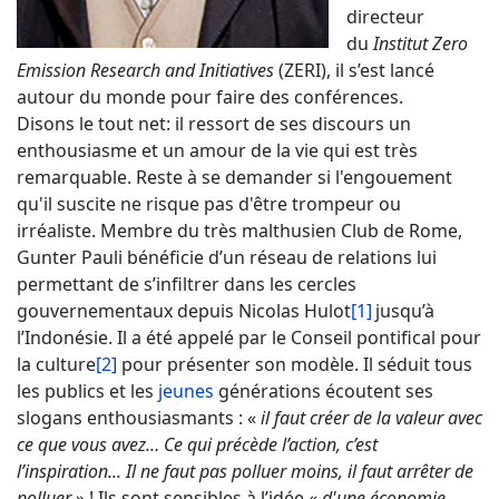
directeur
du
Institut
Zero
Emission Research and Initiatives
(ZERI), il s’est lancé
autour du monde pour faire des conférences.
Disons le tout net: il ressort de ses discours un
enthousiasme et un amour de la vie qui est très
remarquable. Reste à se demander si l'engouement
qu'il suscite ne risque pas d'être trompeur ou
irréaliste. Membre du très malthusien Club de Rome,
Gunter Pauli bénéficie d’un réseau de relations lui
permettant de s’infiltrer dans les cercles
gouvernementaux depuis Nicolas Hulot
[1]
jusqu’à
l’Indonésie. Il a été appelé par le Conseil pontifical pour
la culture
[2]
pour présenter son modèle. Il séduit tous
les publics et les
jeunes
générations écoutent ses
slogans enthousiasmants : «
il faut créer de la valeur avec
ce que vous avez… Ce qui précède l’action, c’est
l’inspiration... Il ne faut pas polluer moins, il faut arrêter de
polluer
» ! Ils sont sensibles à l’idée «
d'une économie