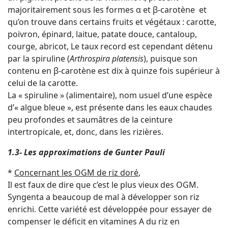
majoritairement sous les formes α et β-carotène et
qu’on trouve dans certains fruits et végétaux : carotte,
poivron, épinard, laitue, patate douce, cantaloup,
courge, abricot, Le taux record est cependant détenu
par la spiruline (
Arthrospira platensis
), puisque son
contenu en β-carotène est dix à quinze fois supérieur à
celui de la carotte.
La « spiruline » (alimentaire), nom usuel d’une espèce
d’« algue bleue », est présente dans les eaux chaudes
peu profondes et saumâtres de la ceinture
intertropicale, et, donc, dans les rizières.
1.3- Les approximations de Gunter Pauli
*
Concernant les OGM de riz doré
,
Il est faux de dire que c’est le plus vieux des OGM.
Syngenta a beaucoup de mal à développer son riz
enrichi. Cette variété est développée pour essayer de
compenser le déficit en vitamines A du riz en