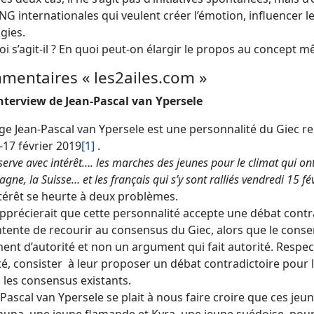
G internationales qui veulent créer l’émotion, influencer l
gies.
i s’agit-il ? En quoi peut-on élargir le propos au concept
entaires « les2ailes.com »
’interview de Jean-Pascal van Ypersele
ge Jean-Pascal van Ypersele est une personnalité du Giec re
-17 février 2019
[1]
.
erve avec intérêt…. les marches des jeunes pour le climat qui ont
agne, la Suisse… et les français qui s’y sont ralliés vendredi 15 fé
ntérêt se heurte à deux problèmes.
pprécierait que cette personnalité accepte une débat contradi
tente de recourir au consensus du Giec, alors que le conse
nt d’autorité et non un argument qui fait autorité. Respec
té, consister à leur proposer un débat contradictoire pour 
 les consensus existants.
-Pascal van Ypersele se plait à nous faire croire que ces jeu