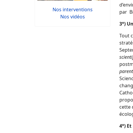
d’env
Nos interventions
par B
Nos vidéos
3°) U
Tout c
straté
Septe
scient
postmo
parent
Scienc
chang
Cathol
propo
cette 
écolog
4°) E