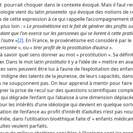
 pourrait choquer dans le contexte évoqué. Mais il faut rev
ologie vient du latin
proxeneta
qui évoque des notions de cour
s de cette expression à ce qui rappelle l’accompagnement d
 plus loin : «
Le proxénétisme est le fait de générer des profits sur
ndant que l'on exerce sur les personnes qui se livrent à cette prati
 l'autre
»
[2]
. En France, le proxénétisme est considéré par 
personne
», ou
« tirer profit de la prostitution d’autrui
».
à savoir quel sens donner au mot « prostitution ». Sa défin
r. Dans le mot latin
prostitutio
il y a l’idée de « mettre en av
es sens peuvent être lus à l’aune de l’exploitation des enf
indigne des talents de la jeunesse, de leurs capacités, dans
 ne soupçonnent pas. On leur apprend à mentir pour faire pla
ner la prise de recul sur des questions scientifiques comple
qui dégrade l’enfant qui l’abaisse à une dimension déplacée 
our les intérêts d’une idéologie qui devient en quelque sor
isation de l’enfance au profit d’intérêt d’adultes n’est pas no
ilie, dans l’utilisation bioéthique faite d’ « enfants médic
ultes veulent parfaits.