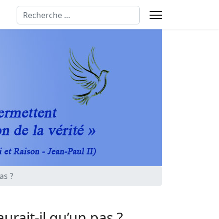
Rechercher
as ?
urait-il qu’un pas ?