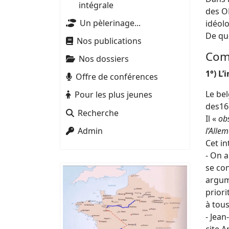
intégrale
des ON
Un pèlerinage...
idéolo
De quo
Nos publications
Comm
Nos dossiers
1°) L
Offre de conférences
Le bel
Pour les plus jeunes
des16
Recherche
Il «
obs
Admin
l’Allem
Cet i
- On a
se con
argume
priori
à tous
- Jean