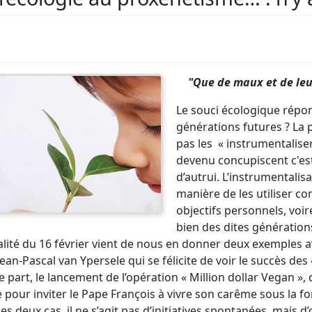
"Que de maux et de leu
Le souci écologique répond
générations futures ? La 
pas les « instrumentaliser
devenu concupiscent c'est
d’autrui. L’instrumentalisa
manière de les utiliser 
objectifs personnels, voire
bien des dites génération
alité du 16 février vient de nous en donner deux exemples a
Jean-Pascal van Ypersele qui se félicite de voir le succès des
e part, le lancement de l’opération « Million dollar Vegan », 
 pour inviter le Pape François à vivre son carême sous la f
es deux cas, il ne s’agit pas d’initiatives spontanées, mais