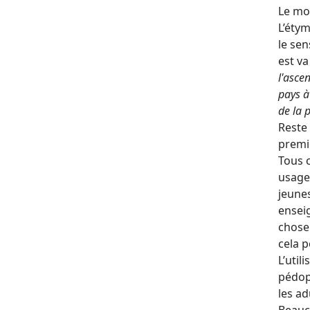
Le mot
L’étym
le sen
est va
l'asce
pays à
de la 
Reste 
premie
Tous c
usage 
jeunes
enseig
chose 
cela p
L’util
pédoph
les ad