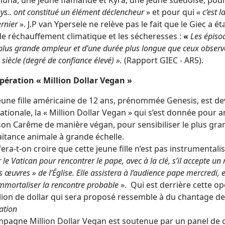
Anuna, une jeune flamande et Kyra, une jeune suédoise, pour
ys.. ont constitué un élément déclencheur
» et pour qui «
c’est 
ernier
». J.P van Ypersele ne relève pas le fait que le Giec a é
le réchauffement climatique et les sécheresses :
«
Les épiso
plus grande ampleur et d’une durée plus longue que ceux obser
 siècle (degré de confiance élevé) ».
(Rapport GIEC - AR5).
’opération « Million Dollar Vegan »
eune fille américaine de 12 ans, prénommée Genesis, est 
ationale, la « Million Dollar Vegan » qui s’est donnée pour 
 son Carême de manière végan, pour sensibiliser le plus gr
aitance animale à grande échelle.
fera-t-on croire que cette jeune fille n’est pas instrumentali
r le Vatican pour rencontrer le pape, avec à la clé, s’il accepte un
 œuvres » de l’Église. Elle assistera à l’audience pape mercredi,
mmortaliser la rencontre probable
». Qui est derrière cette op
lion de dollar qui sera proposé ressemble à du chantage de 
ation
pagne Million Dollar Vegan est soutenue par un panel de cé