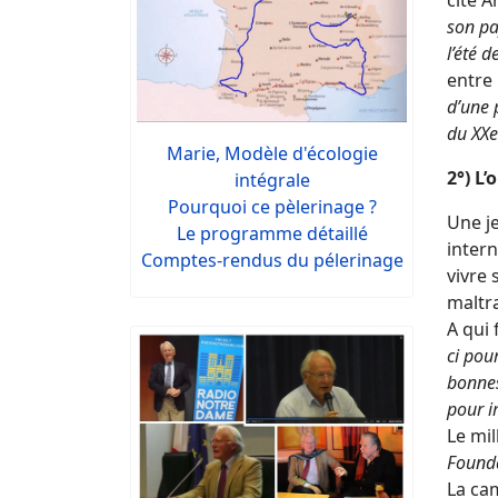
cite 
son pa
l’été d
entre 
d’une 
du XXe
Marie, Modèle d'écologie
2°) L
intégrale
Pourquoi ce pèlerinage ?
Une j
Le programme détaillé
intern
Comptes-rendus du pélerinage
vivre
maltr
A qui 
ci pou
bonnes
pour i
Le mil
Found
La cam