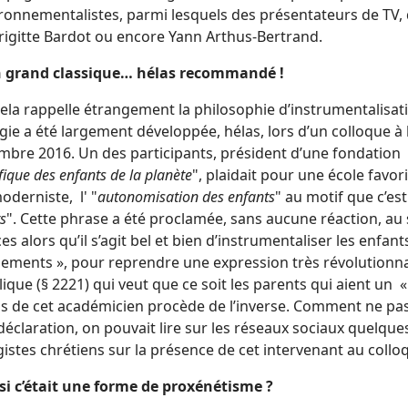
ironnementalistes, parmi lesquels des présentateurs de TV, 
rigitte Bardot ou encore Yann Arthus-Bertrand.
n grand classique… hélas recommandé !
ela rappelle étrangement la philosophie d’instrumentalisati
gie a été largement développée, hélas, lors d’un colloque à 
mbre 2016. Un des participants, président d’une fondation 
ifique des enfants de la planète
", plaidait pour une école favo
derniste, l' "
autonomisation des enfants
" au motif que c’est
s
". Cette phrase a été proclamée, sans aucune réaction, au
es alors qu’il s’agit bel et bien d’instrumentaliser les enfa
ements », pour reprendre une expression très révolutionnair
ique (§ 2221) qui veut que ce soit les parents qui aient un 
s de cet académicien procède de l’inverse. Comment ne pas ê
déclaration, on pouvait lire sur les réseaux sociaux quelque
istes chrétiens sur la présence de cet intervenant au collo
t si c’était une forme de proxénétisme ?