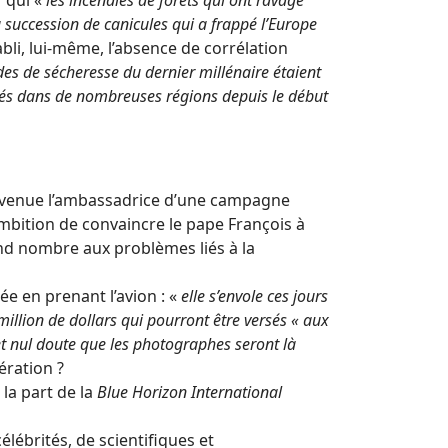
 qui «
les incendies de forêts qui ont ravagé
la succession de canicules qui a frappé l’Europe
tabli, lui-même, l’absence de corrélation
des de sécheresse du dernier millénaire étaient
vés dans de nombreuses régions depuis le début
devenue l’ambassadrice d’une campagne
ambition de convaincre le pape François à
and nombre aux problèmes liés à la
sée en prenant l’avion : «
elle s’envole ces jours
 million de dollars qui pourront être versés « aux
 et nul doute que les photographes seront là
ération ?
la part de la
Blue Horizon International
lébrités, de scientifiques et