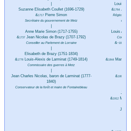
|
Louise Ma
Suzanne Elisabeth Coullet (1696-1729)
&
Jean-B
1764
&
Pierre Simon
Régisseur gé
1717
Secrétaire du gouvernement de Metz
de Fran
|
Anne Marie Simon (1717-1755)
Louis Antoi
&
Jean Nicolas de Brazy (1707-1792)
Commissai
1737
&
Eul
Conseiller au Parlement de Lorraine
~1817
|
Elisabeth de Brazy (1751-1834)
Jule
&
Louis-Alexis de Larminat (1749-1814)
&
Marie Car
1776
1844
Commissaire des guerres à Metz
|
Edit
Jean Charles Nicolas, baron de Larminat (1777-
&
And
1883
1840)
Co
Conservateur de la forêt et maire de Fontainebleau
Jean 
&
Marie 
1912
Jacque
&
1933
De