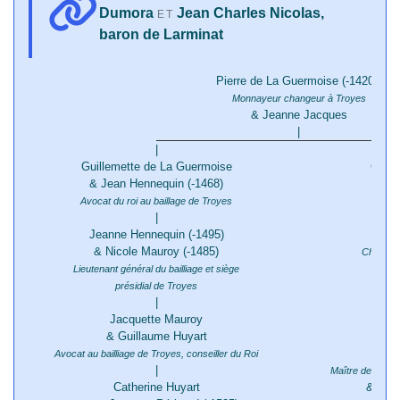
Dumora
Jean Charles Nicolas,
ET
baron de Larminat
Pierre de La Guermoise (-1420/)
Monnayeur changeur à Troyes
& Jeanne Jacques
|
|
Guillemette de La Guermoise
Cathe
& Jean Hennequin (-1468)
&
Avocat du roi au baillage de Troyes
|
Jeanne Hennequin (-1495)
& Nicole Mauroy (-1485)
Changeur
Lieutenant général du bailliage et siège
Eust
présidial de Troyes
|
Jacquette Mauroy
& Ma
& Guillaume Huyart
Chris
Avocat au bailliage de Troyes, conseiller du Roi
|
Maître des eaux
Catherine Huyart
&
C
/1536