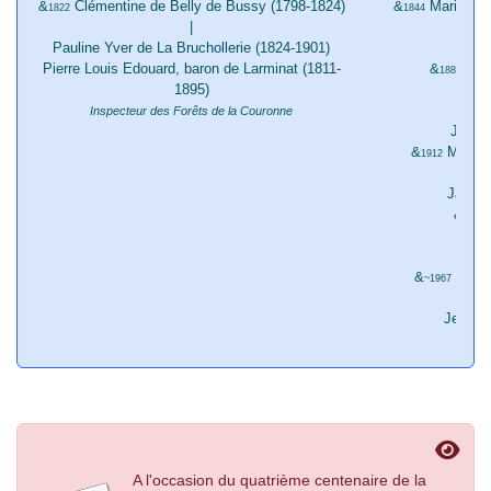
&
Clémentine de Belly de Bussy (1798-1824)
&
Marie Car
1822
1844
|
Pauline Yver de La Bruchollerie (1824-1901)
Edit
Pierre Louis Edouard, baron de Larminat (1811-
&
Andr
1883
1895)
Com
Inspecteur des Forêts de la Couronne
Jean 
&
Marie L
1912
Jacque
&
1933
Den
&
Marie
~1967
Jean-B
A l'occasion du quatrième centenaire de la