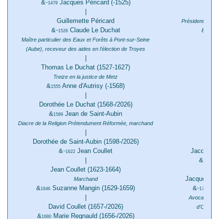
&
Jacques Péricard (-1525)
~1479
|
Je
Guillemette Péricard
Président des 
&
Claude Le Duchat
&
B
~1526
1571
Maître particulier des Eaux et Forêts à Pont-sur-Seine
(Aube), receveur des aides en l'élection de Troyes
|
Co
Thomas Le Duchat (1527-1627)
Treize en la justice de Metz
&
Anne d'Autrisy (-1568)
Je
1555
|
Co
Dorothée Le Duchat (1568-/2026)
& Lou
&
Jean de Saint-Aubin
1589
Diacre de la Religion Prétendument Réformée, marchand
|
Dorothée de Saint-Aubin (1598-/2026)
&
Jean Coullet
Jacques Lu
~1622
|
& Loui
Jean Coullet (1623-1664)
Jacqueline L
Marchand
&
Suzanne Mangin (1629-1659)
&
Yri
1646
~1744
|
Avocat au Pa
David Coullet (1657-/2026)
d'Ormess
&
Marie Regnauld (1656-/2026)
1680