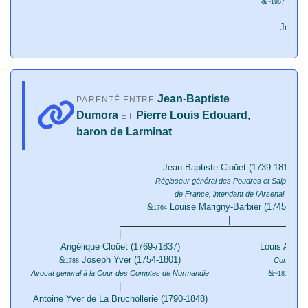
&
Marie
~1967
Jean-B
Jean-Baptiste
PARENTÉ ENTRE
Dumora
Pierre Louis Edouard,
ET
baron de Larminat
Jean-Baptiste Cloüet (1739-1816)
Régisseur général des Poudres et Salpêtres
de France, intendant de l'Arsenal
&
Louise Marigny-Barbier (1745-1769
1764
|
|
Angélique Cloüet (1769-/1837)
Louis Antoin
&
Joseph Yver (1754-1801)
Commissai
1788
&
Eula
Avocat général à la Cour des Comptes de Normandie
~1817
|
Antoine Yver de La Bruchollerie (1790-1848)
Jule