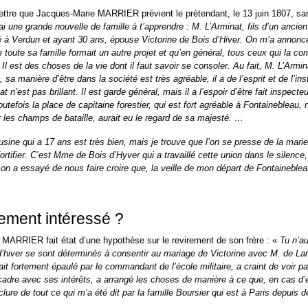
lettre que Jacques-Marie MARRIER prévient le prétendant, le 13 juin 1807, s
’ai une grande nouvelle de famille à t’apprendre : M. L’Arminat, fils d’un anc
é à Verdun et ayant 30 ans, épouse Victorine de Bois d’Hiver. On m’a annon
 toute sa famille formait un autre projet et qu’en général, tous ceux qui la com
Il est des choses de la vie dont il faut savoir se consoler. Au fait, M. L’Armina
t, sa manière d’être dans la société est très agréable, il a de l’esprit et de l’in
t n’est pas brillant. Il est garde général, mais il a l’espoir d’être fait inspecte
outefois la place de capitaine forestier, qui est fort agréable à Fontainebleau,
r les champs de bataille, aurait eu le regard de sa majesté. …
ine qui a 17 ans est très bien, mais je trouve que l’on se presse de la marier.
fortifier. C’est Mme de Bois d’Hyver qui a travaillé cette union dans le silence
 on a essayé de nous faire croire que, la veille de mon départ de Fontaineblea
ement intéressé ?
MARRIER fait état d’une hypothèse sur le revirement de son frère : «
Tu n’a
hiver se sont déterminés à consentir au mariage de Victorine avec M. de Larm
ait fortement épaulé par le commandant de l’école militaire, a craint de voir 
cadre avec ses intérêts, a arrangé les choses de manière à ce que, en cas 
clure de tout ce qui m’a été dit par la famille Boursier qui est à Paris depuis 