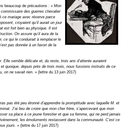
ans beaucoup de précautions : «
Mon
ien commissaire des guerres chevalier
cé ce mariage avec réserve parce
posent, croyaient qu’il aurait un jour
t est fort bien au physique. Il est
struction. On assure qu’il aura de la
ur, ce qui le conduirait à remplacer le
 n’est pas donnée à un favori de la
 Elle semble délicate et, du reste, trois ans d’attente auraient
, et quoique, depuis près de trois mois, nous fussions instruits de ce
u, on ne savait rien.
» (lettre du 13 juin 2017)
uras pas été peu étonné d’apprendre la promptitude avec laquelle M. et
inat. J’ai lieu de croire que mon cher frère, s’apercevant que mon
passer sa place à ce jeune forestier et que sa femme, qui ne perd jamais
d’évènement, les émoluments restassent dans la communauté. C’est ce
deux jours.
» (lettre du 17 juin 2017)