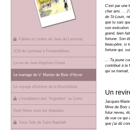
C’est par une 
cher ami, ... J
de St-Louis, n
que tu sais que
son exécution. 
grand, bien fai
fortune. Son éta
Fables et contes de Jean de Larminat
beau-père, si t
fortune qui, su
JCN de Larminat à Fontainebleau
… Ta jeune cous
La vie de Jean-Baptiste Cloüet
contribué à la 
qui se tramait,
Le mariage de V. Marrier de Bois d’Hyver
Le voyage d'Antoine de la Bruchollerie
Un revir
L'installation des "Argentins" au Cerro
Jacques-Marie 
Mme de Bois d’
Sept frères sous les drapeaux
futur neveu, ét
de vue ce qui 
Sous l'aile de Saint-Raphaël
que j’ai dû con