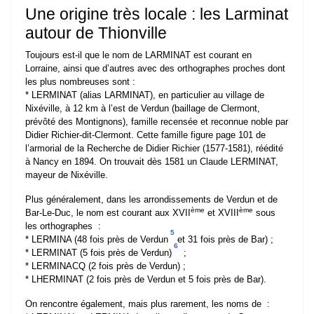
Une origine très locale : les Larminat
autour de Thionville
Toujours est-il que le nom de LARMINAT est courant en
Lorraine, ainsi que d’autres avec des orthographes proches dont
les plus nombreuses sont :
* LERMINAT (alias LARMINAT), en particulier au village de
Nixéville, à 12 km à l’est de Verdun (baillage de Clermont,
prévôté des Montignons), famille recensée et reconnue noble par
Didier Richier-dit-Clermont. Cette famille figure page 101 de
l’armorial de la Recherche de Didier Richier (1577-1581), réédité
à Nancy en 1894. On trouvait dès 1581 un Claude LERMINAT,
mayeur de Nixéville.
Plus généralement, dans les arrondissements de Verdun et de
ème
ème
Bar-Le-Duc, le nom est courant aux XVII
et XVIII
sous
les orthographes :
5
* LERMINA (48 fois près de Verdun
et 31 fois près de Bar) ;
6
* LERMINAT (5 fois près de Verdun)
;
* LERMINACQ (2 fois près de Verdun) ;
* LHERMINAT (2 fois près de Verdun et 5 fois près de Bar).
On rencontre également, mais plus rarement, les noms de :