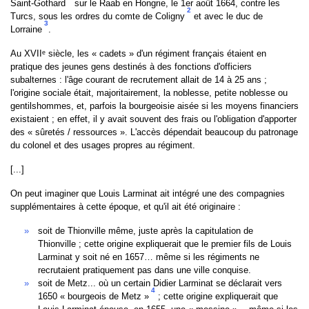
Saint-Gothard
sur le Raab en Hongrie, le 1er août 1664, contre les
2
Turcs, sous les ordres du comte de Coligny
et avec le duc de
3
Lorraine
.
Au XVIIᵉ siècle, les « cadets » d'un régiment français étaient en
pratique des jeunes gens destinés à des fonctions d'officiers
subalternes : l'âge courant de recrutement allait de 14 à 25 ans ;
l'origine sociale était, majoritairement, la noblesse, petite noblesse ou
gentilshommes, et, parfois la bourgeoisie aisée si les moyens financiers
existaient ; en effet, il y avait souvent des frais ou l'obligation d'apporter
des « sûretés / ressources ». L'accès dépendait beaucoup du patronage
du colonel et des usages propres au régiment.
[...]
On peut imaginer que Louis Larminat ait intégré une des compagnies
supplémentaires à cette époque, et qu'il ait été originaire :
soit de Thionville même, juste après la capitulation de
Thionville ; cette origine expliquerait que le premier fils de Louis
Larminat y soit né en 1657… même si les régiments ne
recrutaient pratiquement pas dans une ville conquise.
soit de Metz... où un certain Didier Larminat se déclarait vers
4
1650 « bourgeois de Metz »
; cette origine expliquerait que