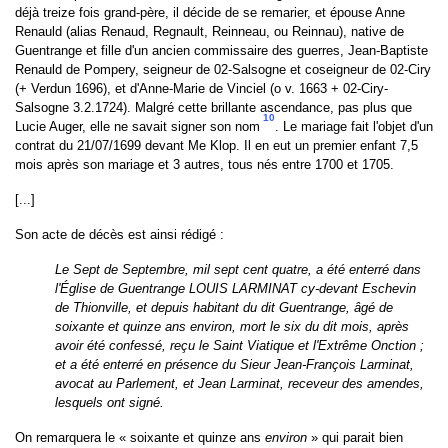
déjà treize fois grand-père, il décide de se remarier, et épouse Anne
Renauld (alias Renaud, Regnault, Reinneau, ou Reinnau), native de
Guentrange et fille d'un ancien commissaire des guerres, Jean-Baptiste
Renauld de Pompery, seigneur de 02-Salsogne et coseigneur de 02-Ciry
(+ Verdun 1696), et d'Anne-Marie de Vinciel (o v. 1663 + 02-Ciry-
Salsogne 3.2.1724). Malgré cette brillante ascendance, pas plus que
10
Lucie Auger, elle ne savait signer son nom
. Le mariage fait l'objet d'un
contrat du 21/07/1699 devant Me Klop. Il en eut un premier enfant 7,5
mois après son mariage et 3 autres, tous nés entre 1700 et 1705.
[...]
Son acte de décès est ainsi rédigé :
Le Sept de Septembre, mil sept cent quatre, a été enterré dans
l'Église de Guentrange LOUIS LARMINAT cy-devant Eschevin
de Thionville, et depuis habitant du dit Guentrange, âgé de
soixante et quinze ans environ, mort le six du dit mois, après
avoir été confessé, reçu le Saint Viatique et l'Extrême Onction ;
et a été enterré en présence du Sieur Jean-François Larminat,
avocat au Parlement, et Jean Larminat, receveur des amendes,
lesquels ont signé.
On remarquera le « soixante et quinze ans
environ
» qui parait bien