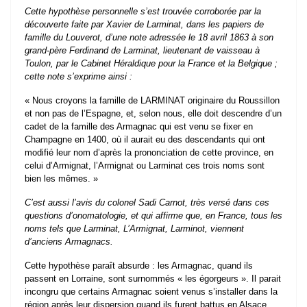
Cette hypothèse personnelle s’est trouvée corroborée par la
découverte faite par Xavier de Larminat, dans les papiers de
famille du Louverot, d’une note adressée le 18 avril 1863 à son
grand-père Ferdinand de Larminat, lieutenant de vaisseau à
Toulon, par le Cabinet Héraldique pour la France et la Belgique ;
cette note s’exprime ainsi :
« Nous croyons la famille de LARMINAT originaire du Roussillon
et non pas de l’Espagne, et, selon nous, elle doit descendre d’un
cadet de la famille des Armagnac qui est venu se fixer en
Champagne en 1400, où il aurait eu des descendants qui ont
modifié leur nom d’après la prononciation de cette province, en
celui d’Armignat, l’Armignat ou Larminat ces trois noms sont
bien les mêmes. »
C’est aussi l’avis du colonel Sadi Carnot, très versé dans ces
questions d’onomatologie, et qui affirme que, en France, tous les
noms tels que Larminat, L’Armignat, Larminot, viennent
d’anciens Armagnacs.
Cette hypothèse paraît absurde : les Armagnac, quand ils
passent en Lorraine, sont surnommés « les égorgeurs ». Il parait
incongru que certains Armagnac soient venus s’installer dans la
région après leur dispersion quand ils furent battus en Alsace.