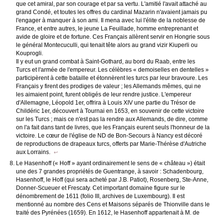
que cet amiral, par son courage et par sa vertu. L'amitié l'avait attaché au
grand Condé, et toutes les offres du cardinal Mazarin n'avaient jamais pu
l'engager à manquer à son ami. Il mena avec lui l'élite de la noblesse de
France, et entre autres, le jeune La Feuillade, homme entreprenant et
avide de gloire et de fortune. Ces Français allèrent servir en Hongrie sous
le général Montecuculli, qui tenait tête alors au grand vizir Kiuperli ou
Kouprogli.
Il y eut un grand combat à Saint-Gothard, au bord du Raab, entre les
Turcs et l'armée de l'empereur. Les célèbres « demoiselles en dentelles »
participèrent à cette bataille et étonnèrent les turcs par leur bravoure. Les
Français y firent des prodiges de valeur ; les Allemands mêmes, qui ne
les aimaient point, furent obligés de leur rendre justice. L'empereur
d'Allemagne, Léopold 1er, offrira à Louis XIV une partie du Trésor de
Childéric 1er, découvert à Tournai en 1653, en souvenir de cette victoire
sur les Turcs ; mais ce n'est pas la rendre aux Allemands, de dire, comme
on l'a fait dans tant de livres, que les Français eurent seuls l'honneur de la
victoire. Le cœur de l'église de ND de Bon-Secours à Nancy est décoré
de reproductions de drapeaux turcs, offerts par Marie-Thérèse d'Autriche
aux Lorrains.
↩
Le Hasenhoff (« Hoff » ayant ordinairement le sens de « château ») était
une des 7 grandes propriétés de Guentrange, à savoir : Schadenbourg,
Hasenhoff, le Hoff (qui sera acheté par J.B. Patiot), Rosenberg, Ste-Anne,
Donner-Scueuer et Frescaty. Cet important domaine figure sur le
dénombrement de 1611 (folio III, archives de Luxembourg). Il est
mentionné au nombre des Cens et Maisons séparés de Thionville dans le
traité des Pyrénées (1659). En 1612, le Hasenhoff appartenait à M. de