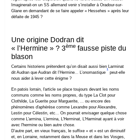
Imaginerait-on un SS allemand venir s’installer à Oradour-sur-
Glane en demandant de se faire appeler « Hessehes » après leur
défaite de 1945 ?
Une origine Dodran dit
ème
« l’Hermine » ? 3
fausse piste du
blason
Certains historiens prétendent qu’on disait aussi bien Larminat
1
dit Audran que Audran dit l’Hermine... L’onomastique
peut-elle
nous aider à lever cette énigme ?
En patois lorrain, l'article se place toujours devant les noms
communs comme les noms propres, du type La Clot pour
Clothilde, La Guerite pour Marguerite, ... ou encore des
phénomènes d'aphérèse comme Lexandre pour Alexandre,
Lestin pour Célestin, etc... On pourrait envisager quelque chose
comme L'armina, L'ermina, L'Herminat, L'Harminat ayant à voir
avec l'hermine ou bien autre chose.
D’autre part, en vieux français, le suffixe « et » est un diminutif
et, en Lorraine, notamment dans la Meuse et dans les Vosges,