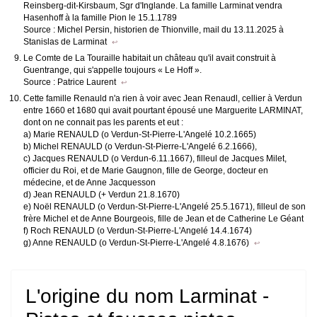
Reinsberg-dit-Kirsbaum, Sgr d'Inglande. La famille Larminat vendra
Hasenhoff à la famille Pion le 15.1.1789
Source : Michel Persin, historien de Thionville, mail du 13.11.2025 à
Stanislas de Larminat
↩
Le Comte de La Touraille habitait un château qu'il avait construit à
Guentrange, qui s'appelle toujours « Le Hoff ».
Source : Patrice Laurent
↩
Cette famille Renauld n'a rien à voir avec Jean Renaudl, cellier à Verdun
entre 1660 et 1680 qui avait pourtant épousé une Marguerite LARMINAT,
dont on ne connait pas les parents et eut :
a) Marie RENAULD (o Verdun-St-Pierre-L'Angelé 10.2.1665)
b) Michel RENAULD (o Verdun-St-Pierre-L'Angelé 6.2.1666),
c) Jacques RENAULD (o Verdun-6.11.1667), filleul de Jacques Milet,
officier du Roi, et de Marie Gaugnon, fille de George, docteur en
médecine, et de Anne Jacquesson
d) Jean RENAULD (+ Verdun 21.8.1670)
e) Noël RENAULD (o Verdun-St-Pierre-L'Angelé 25.5.1671), filleul de son
frère Michel et de Anne Bourgeois, fille de Jean et de Catherine Le Géant
f) Roch RENAULD (o Verdun-St-Pierre-L'Angelé 14.4.1674)
g) Anne RENAULD (o Verdun-St-Pierre-L'Angelé 4.8.1676)
↩
L'origine du nom Larminat -