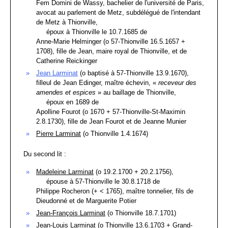
Fem Domini de Wassy, bachelier de l'université de Paris,
avocat au parlement de Metz, subdélégué de l'intendant
de Metz à Thionville,
époux à Thionville le 10.7.1685 de
Anne-Marie Helminger (o 57-Thionville 16.5.1657 +
1708), fille de Jean, maire royal de Thionville, et de
Catherine Reickinger
Jean Larminat
(o baptisé à 57-Thionville 13.9.1670),
filleul de Jean Edinger, maître échevin, «
receveur des
amendes et espices
» au baillage de Thionville,
époux en 1689 de
Apolline Fourot (o 1670 + 57-Thionville-St-Maximin
2.8.1730), fille de Jean Fourot et de Jeanne Munier
Pierre Larminat
(o Thionville 1.4.1674)
Du second lit :
Madeleine Larminat
(o 19.2.1700 + 20.2.1756),
épouse à 57-Thionville le 30.8.1718 de
Philippe Rocheron (+ < 1765), maître tonnelier, fils de
Dieudonné et de Marguerite Potier
Jean-François Larminat
(o Thionville 18.7.1701)
Jean-Louis Larminat
(o Thionville 13.6.1703 + Grand-