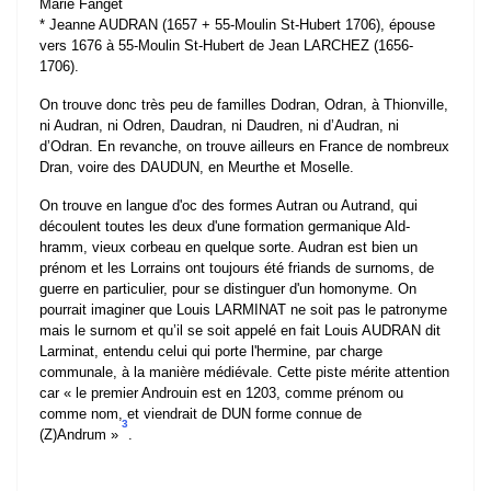
Marie Fanget
* Jeanne AUDRAN (1657 + 55-Moulin St-Hubert 1706), épouse
vers 1676 à 55-Moulin St-Hubert de Jean LARCHEZ (1656-
1706).
On trouve donc très peu de familles Dodran, Odran, à Thionville,
ni Audran, ni Odren, Daudran, ni Daudren, ni d’Audran, ni
d’Odran. En revanche, on trouve ailleurs en France de nombreux
Dran, voire des DAUDUN, en Meurthe et Moselle.
On trouve en langue d'oc des formes Autran ou Autrand, qui
découlent toutes les deux d'une formation germanique Ald-
hramm, vieux corbeau en quelque sorte. Audran est bien un
prénom et les Lorrains ont toujours été friands de surnoms, de
guerre en particulier, pour se distinguer d'un homonyme. On
pourrait imaginer que Louis LARMINAT ne soit pas le patronyme
mais le surnom et qu’il se soit appelé en fait Louis AUDRAN dit
Larminat, entendu celui qui porte l'hermine, par charge
communale, à la manière médiévale. Cette piste mérite attention
car « le premier Androuin est en 1203, comme prénom ou
comme nom, et viendrait de DUN forme connue de
3
(Z)Andrum »
.