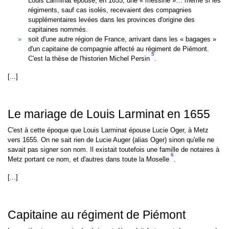
Louis Larminat épouse, en 1655, une « messine »… même si les
régiments, sauf cas isolés, recevaient des compagnies
supplémentaires levées dans les provinces d'origine des
capitaines nommés.
soit d'une autre région de France, arrivant dans les « bagages »
d'un capitaine de compagnie affecté au régiment de Piémont.
5
C'est la thèse de l'historien Michel Persin
.
[...]
Le mariage de Louis Larminat en 1655
C'est à cette époque que Louis Larminat épouse Lucie Oger, à Metz
vers 1655. On ne sait rien de Lucie Auger (alias Oger) sinon qu'elle ne
savait pas signer son nom. Il existait toutefois une famille de notaires à
6
Metz portant ce nom, et d'autres dans toute la Moselle
.
[...]
Capitaine au régiment de Piémont