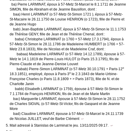
ba) Pierre LARMINAT, époux à 57-Metz St-Marcel le 8.1.1711 de Jeanne
SIMON, fille de Abraham et de Jeanne Bausillon, dont :
baa) Henri LARMINAT (o 57-Metz-St-Simon 1721 ), époux à 57-Metz-
St-Macaire le 26.11.1750 de Louise HENRION (o 1723), fille de Pierre et
de Jeanne Hugo
bab) Jean-Baptiste LARMINAT, époux à 57-Metz-St-Simon le 11.1.1753
de Thérèse GENY, fille de Jean et de Thérèse Chenal, dont :
baba) Christophe LARMINAT (o 1760 + 57-Metz 17.3.1794), époux à
57-Metz-St-Simon le 28.11.1786 de Madeleine HUMBERT (o 1766 + 57-
Metz 23.8.1833), fille de Nicolas et de Madeleine Craf, dont :
babaa) Madeleine LARMINAT (o 57-Metz 14.12.1789), épouse à 57-
Metz le 14.1.1819 de Pierre-Louis HULOT (o Paris 15.3.1795), fils de
Pierre-Claude et de Jeanne-Denise Louvet
o
babab) Pierre-Simon LARMINAT (o 57-Metz 30.10.1791 + Paris-12
o
18.3.1851), employé, époux à Paris-3
le 2.3.1843 de Marie-Urbine-
Françoise Charles (o Paris 11.8.1809 + > Paris 1873), fille de N. et de
Charlotte Janin
babb) Elisabeth LARMINAT (o 1759), épouse à 57-Metz-St-Simon le
7.1.1784 de François HENRION, fils de Jean et de Marie Martin
bac) Marguerite LARMINAT, épouse à 57-Metz-St-Simon le 28.11.1752
de Charles SIGVAL (o 57-Metz-St-Victor, fils de Gaspard et de Jeanne
More
bad) Claudine LARMINAT, épouse à 57-Metz-St-Marcel le 24.11.1739
de Nicolas JUILLET, veuf de Barbe Clément
↩
Mail adressé à Stanislas de Larminat le jeu. 13/11/2025 09:17.
↩