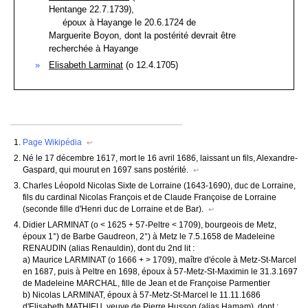
Hentange 22.7.1739),
époux à Hayange le 20.6.1724 de
Marguerite Boyon, dont la postérité devrait être
recherchée à Hayange
Elisabeth Larminat
(o 12.4.1705)
Page Wikipédia
↩
Né le 17 décembre 1617, mort le 16 avril 1686, laissant un fils, Alexandre-
Gaspard, qui mourut en 1697 sans postérité.
↩
Charles Léopold Nicolas Sixte de Lorraine (1643-1690), duc de Lorraine,
fils du cardinal Nicolas François et de Claude Françoise de Lorraine
(seconde fille d'Henri duc de Lorraine et de Bar).
↩
Didier LARMINAT (o < 1625 + 57-Peltre < 1709), bourgeois de Metz,
époux 1°) de Barbe Gaudreon, 2°) à Metz le 7.5.1658 de Madeleine
RENAUDIN (alias Renauldin), dont du 2nd lit :
a) Maurice LARMINAT (o 1666 + > 1709), maître d'école à Metz-St-Marcel
en 1687, puis à Peltre en 1698, époux à 57-Metz-St-Maximin le 31.3.1697
de Madeleine MARCHAL, fille de Jean et de Françoise Parmentier
b) Nicolas LARMINAT, époux à 57-Metz-St-Marcel le 11.11.1686
d'Elisabeth MATHIEU, veuve de Pierre Husson (alias Hamam), dont :