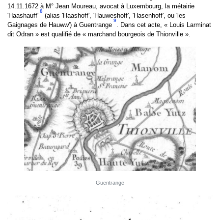
14.11.1672 à M° Jean Moureau, avocat à Luxembourg, la métairie
8
'Haashauff'
(alias 'Haashoff', 'Hauweshoff', 'Hasenhoff', ou 'les
9
Gaignages de Hauww') à Guentrange
. Dans cet acte, « Louis Larminat
dit Odran » est qualifié de « marchand bourgeois de Thionville ».
Guentrange