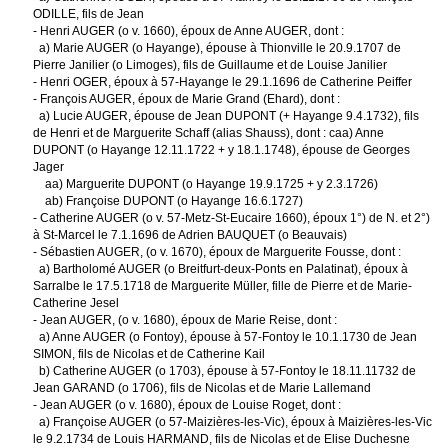
ODILLE, fils de Jean
- Henri AUGER (o v. 1660), époux de Anne AUGER, dont :
a) Marie AUGER (o Hayange), épouse à Thionville le 20.9.1707 de
Pierre Janilier (o Limoges), fils de Guillaume et de Louise Janilier
- Henri OGER, époux à 57-Hayange le 29.1.1696 de Catherine Peiffer
- François AUGER, époux de Marie Grand (Ehard), dont :
a) Lucie AUGER, épouse de Jean DUPONT (+ Hayange 9.4.1732), fils
de Henri et de Marguerite Schaff (alias Shauss), dont : caa) Anne
DUPONT (o Hayange 12.11.1722 + y 18.1.1748), épouse de Georges
Jager
aa) Marguerite DUPONT (o Hayange 19.9.1725 + y 2.3.1726)
ab) Françoise DUPONT (o Hayange 16.6.1727)
- Catherine AUGER (o v. 57-Metz-St-Eucaire 1660), époux 1°) de N. et 2°)
à St-Marcel le 7.1.1696 de Adrien BAUQUET (o Beauvais)
- Sébastien AUGER, (o v. 1670), époux de Marguerite Fousse, dont :
a) Bartholomé AUGER (o Breitfurt-deux-Ponts en Palatinat), époux à
Sarralbe le 17.5.1718 de Marguerite Müller, fille de Pierre et de Marie-
Catherine Jesel
- Jean AUGER, (o v. 1680), époux de Marie Reise, dont :
a) Anne AUGER (o Fontoy), épouse à 57-Fontoy le 10.1.1730 de Jean
SIMON, fils de Nicolas et de Catherine Kail
b) Catherine AUGER (o 1703), épouse à 57-Fontoy le 18.11.11732 de
Jean GARAND (o 1706), fils de Nicolas et de Marie Lallemand
- Jean AUGER (o v. 1680), époux de Louise Roget, dont :
a) Françoise AUGER (o 57-Maizières-les-Vic), époux à Maizières-les-Vic
le 9.2.1734 de Louis HARMAND, fils de Nicolas et de Elise Duchesne