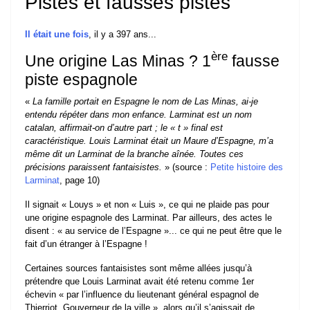
Pistes et fausses pistes
Il était une fois
, il y a 397 ans...
ère
Une origine Las Minas ? 1
fausse
piste espagnole
«
La famille portait en Espagne le nom de Las Minas, ai-je
entendu répéter dans mon enfance. Larminat est un nom
catalan, affirmait-on d’autre part ; le « t » final est
caractéristique. Louis Larminat était un Maure d’Espagne, m’a
même dit un Larminat de la branche aînée. Toutes ces
précisions paraissent fantaisistes.
» (source :
Petite histoire des
Larminat
, page 10)
Il signait « Louys » et non « Luis », ce qui ne plaide pas pour
une origine espagnole des Larminat. Par ailleurs, des actes le
disent : « au service de l’Espagne »... ce qui ne peut être que le
fait d’un étranger à l’Espagne !
Certaines sources fantaisistes sont même allées jusqu’à
prétendre que Louis Larminat avait été retenu comme 1er
échevin « par l’influence du lieutenant général espagnol de
Thierriot, Gouverneur de la ville », alors qu’il s’agissait de