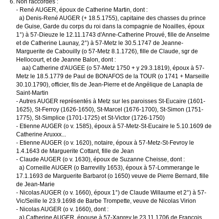
Non raccordés :
- René AUGER, époux de Catherine Martin, dont :
a) Denis-René AUGER (+ 18.5.1755), capitaine des chasses du prince
de Guise, Garde du corps du roi dans la compagnie de Noailles, époux
1°) à 57-Dieuze le 12.11.1743 d'Anne-Catherine Prouvé, fille de Anselme
et de Catherine Launay, 2°) à 57-Metz le 30.5.1747 de Jeanne-
Marguerite de Cabouilly (o 57-Metz 8.1.1726), fille de Claude, sgr de
Hellocourt, et de Jeanne Balon, dont :
aa) Catherine d'AUGEE (o 57-Metz 1750 + y 29.3.1819), époux à 57-
Metz le 18.5.1779 de Paul de BONAFOS de la TOUR (o 1741 + Marseille
30.10.1790), officier, fils de Jean-Pierre et de Angélique de Lanapla de
Saint-Martin
- Autres AUGER représentés à Metz sur les paroisses St-Eucaire (1601-
1625), St-Ferroy (1626-1650), St-Marcel (1676-1700), St-Simon (1751-
1775), St-Simplice (1701-1725) et St-Victor (1726-1750)
- Etienne AUGER (o v. 1585), époux à 57-Metz-St-Eucaire le 5.10.1609 de
Catherine Aruxxx...
- Etienne AUGER (o v. 1620), notaire, époux à 57-Metz-St-Fevroy le
1.4.1643 de Marguerite Cottant, fille de Jean
- Claude AUGER (o v. 1630), époux de Suzanne Cheisse, dont :
a) Corneille AUGER (o Barrevilly 1653), époux à 57-Lommerange le
17.1.1693 de Marguerite Barbarot (o 1650) veuve de Pierre Bernard, fille
de Jean-Marie
- Nicolas AUGER (o v. 1660), époux 1°) de Claude Willaume et 2°) à 57-
Vic/Seille le 23.9.1698 de Barbe Trompette, veuve de Nicolas Virion
- Nicolas AUGER (o v. 1660), dont :
a) Catherine AUGER, épouse à 57-Xanrey le 23.11.1706 de François