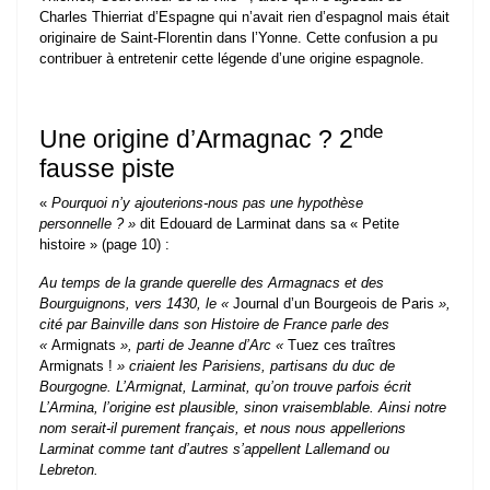
Charles Thierriat d’Espagne qui n’avait rien d’espagnol mais était
originaire de Saint-Florentin dans l’Yonne. Cette confusion a pu
contribuer à entretenir cette légende d’une origine espagnole.
nde
Une origine d’Armagnac ? 2
fausse piste
«
Pourquoi n’y ajouterions-nous pas une hypothèse
personnelle ? »
dit Edouard de Larminat dans sa « Petite
histoire » (page 10) :
Au temps de la grande querelle des Armagnacs et des
Bourguignons, vers 1430, le «
Journal d’un Bourgeois de Paris
»,
cité par Bainville dans son Histoire de France parle des
«
Armignats
», parti de Jeanne d’Arc «
Tuez ces traîtres
Armignats !
» criaient les Parisiens, partisans du duc de
Bourgogne. L’Armignat, Larminat, qu’on trouve parfois écrit
L’Armina, l’origine est plausible, sinon vraisemblable. Ainsi notre
nom serait-il purement français, et nous nous appellerions
Larminat comme tant d’autres s’appellent Lallemand ou
Lebreton.