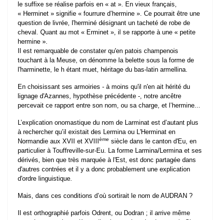
le suffixe se réalise parfois en « at ». En vieux français,
« Herminet » signifie « fourrure d’hermine ». Ce pourrait être une
question de livrée, l'herminé désignant un tacheté de robe de
cheval. Quant au mot « Erminet », il se rapporte à une « petite
hermine ».
Il est remarquable de constater qu'en patois champenois
touchant à la Meuse, on dénomme la belette sous la forme de
l'harminette, le h étant muet, héritage du bas-latin armellina.
En choisissant ses armoiries - à moins qu'il n'en ait hérité du
lignage d'Azannes, hypothèse précédente -, notre ancêtre
percevait ce rapport entre son nom, ou sa charge, et l’hermine...
L’explication onomastique du nom de Larminat est d’autant plus
à rechercher qu’il existait des Lermina ou L'Herminat en
ème
Normandie aux XVII et XVIII
siècle dans le canton d'Eu, en
particulier à Touffreville-sur-Eu. La forme Larmina/Lermina et ses
dérivés, bien que très marquée à l'Est, est donc partagée dans
d'autres contrées et il y a donc probablement une explication
d'ordre linguistique.
Mais, dans ces conditions d’où sortirait le nom de AUDRAN ?
Il est orthographié parfois Odrent, ou Dodran ; il arrive même