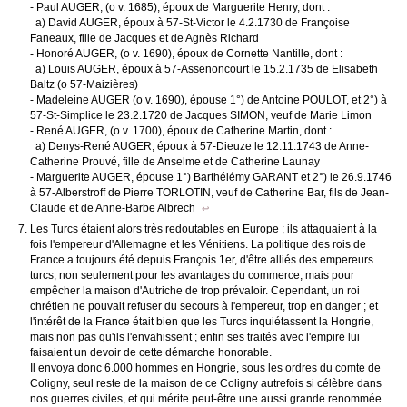
- Paul AUGER, (o v. 1685), époux de Marguerite Henry, dont :
a) David AUGER, époux à 57-St-Victor le 4.2.1730 de Françoise
Faneaux, fille de Jacques et de Agnès Richard
- Honoré AUGER, (o v. 1690), époux de Cornette Nantille, dont :
a) Louis AUGER, époux à 57-Assenoncourt le 15.2.1735 de Elisabeth
Baltz (o 57-Maizières)
- Madeleine AUGER (o v. 1690), épouse 1°) de Antoine POULOT, et 2°) à
57-St-Simplice le 23.2.1720 de Jacques SIMON, veuf de Marie Limon
- René AUGER, (o v. 1700), époux de Catherine Martin, dont :
a) Denys-René AUGER, époux à 57-Dieuze le 12.11.1743 de Anne-
Catherine Prouvé, fille de Anselme et de Catherine Launay
- Marguerite AUGER, épouse 1°) Barthélémy GARANT et 2°) le 26.9.1746
à 57-Alberstroff de Pierre TORLOTIN, veuf de Catherine Bar, fils de Jean-
Claude et de Anne-Barbe Albrech
↩
Les Turcs étaient alors très redoutables en Europe ; ils attaquaient à la
fois l'empereur d'Allemagne et les Vénitiens. La politique des rois de
France a toujours été depuis François 1er, d'être alliés des empereurs
turcs, non seulement pour les avantages du commerce, mais pour
empêcher la maison d'Autriche de trop prévaloir. Cependant, un roi
chrétien ne pouvait refuser du secours à l'empereur, trop en danger ; et
l'intérêt de la France était bien que les Turcs inquiétassent la Hongrie,
mais non pas qu'ils l'envahissent ; enfin ses traités avec l'empire lui
faisaient un devoir de cette démarche honorable.
Il envoya donc 6.000 hommes en Hongrie, sous les ordres du comte de
Coligny, seul reste de la maison de ce Coligny autrefois si célèbre dans
nos guerres civiles, et qui mérite peut-être une aussi grande renommée