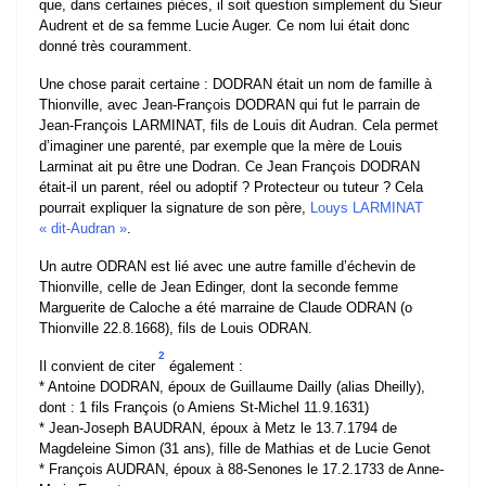
que, dans certaines pièces, il soit question simplement du Sieur
Audrent et de sa femme Lucie Auger. Ce nom lui était donc
donné très couramment.
Une chose parait certaine : DODRAN était un nom de famille à
Thionville, avec Jean-François DODRAN qui fut le parrain de
Jean-François LARMINAT, fils de Louis dit Audran. Cela permet
d’imaginer une parenté, par exemple que la mère de Louis
Larminat ait pu être une Dodran. Ce Jean François DODRAN
était-il un parent, réel ou adoptif ? Protecteur ou tuteur ? Cela
pourrait expliquer la signature de son père,
Louys LARMINAT
« dit-Audran »
.
Un autre ODRAN est lié avec une autre famille d’échevin de
Thionville, celle de Jean Edinger, dont la seconde femme
Marguerite de Caloche a été marraine de Claude ODRAN (o
Thionville 22.8.1668), fils de Louis ODRAN.
2
Il convient de citer
également :
* Antoine DODRAN, époux de Guillaume Dailly (alias Dheilly),
dont : 1 fils François (o Amiens St-Michel 11.9.1631)
* Jean-Joseph BAUDRAN, époux à Metz le 13.7.1794 de
Magdeleine Simon (31 ans), fille de Mathias et de Lucie Genot
* François AUDRAN, époux à 88-Senones le 17.2.1733 de Anne-