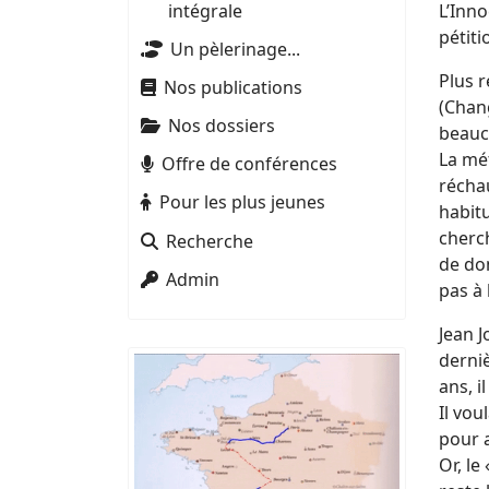
intégrale
L’Inn
pétiti
Un pèlerinage...
Plus r
Nos publications
(Chang
Nos dossiers
beauco
La mé
Offre de conférences
réchau
Pour les plus jeunes
habit
cherch
Recherche
de don
Admin
pas à 
Jean J
derniè
ans, i
Il vou
pour a
Or, le