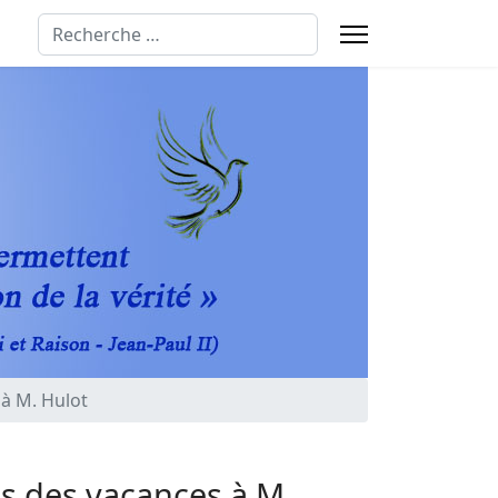
Rechercher
 à M. Hulot
ns des vacances à M.