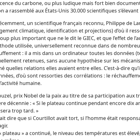
ocence du carbone, ou plus ludique mais fort bien documenté
on a rassemblé aux États-Unis 30.000 scientifiques s’élevant
écemment, un scientifique français reconnu, Philippe de Lar
ement climatique, identification et projections) d’où il ressor
up plus important que ne le dit le GIEC, et que l’effet de l’ac
thode utilisée, universellement reconnue dans de nombreux 
ffement : il a mis dans un ordinateur toutes les données (t
uellement retenues, sans aucune hypothèse sur les mécanism
é quelles relations elles avaient entre elles. C’est-à-dire qu’i
nées, d’où sont ressorties des corrélations : le réchauffement
l’activité humaine.
ouzel, prix Nobel de la paix au titre de sa participation aux 
re décennie : « Si le plateau continue pendant encore dix a
l sera trop tard. »
lait dire que si Courtillot avait tort, si l’homme était respon
gir.
 « plateau » a continué, le niveau des températures est élevé