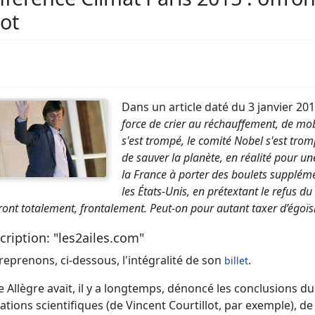
ot
Dans un article daté du 3 janvier 201
force de crier au réchauffement, de mob
s'est trompé, le comité Nobel s'est tromp
de sauver la planète, en réalité pour un
la France à porter des boulets suppléme
les États-Unis, en prétextant le refus d
ront totalement, frontalement.
Peut-on pour autant taxer d’égoïs
cription: "les2ailes.com"
eprenons, ci-dessous, l'intégralité de son
.
billet
 Allègre avait, il y a longtemps, dénoncé les conclusions d
ations scientifiques (de Vincent Courtillot, par exemple), d