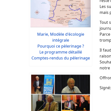
reste
Les s
mais p
Tout s
journ
Marie, Modèle d'écologie
Parce 
intégrale
trompé
Pourquoi ce pèlerinage ?
Il fau
Le programme détaillé
raison
Comptes-rendus du pélerinage
Souha
notre 
Offron
Signé