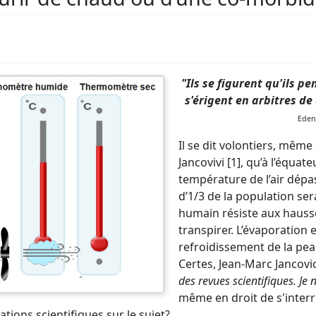
"Ils se figurent qu'ils p
s'érigent en arbitres d
Eden"
Il se dit volontiers, mêm
Jancovivi [1], qu’à l’équateu
température de l’air dépas
d’1/3 de la population ser
humain résiste aux hauss
transpirer. L’évaporation
refroidissement de la pea
Certes, Jean-Marc Jancovi
des revues scientifiques. Je 
même en droit de s'interro
ations scientifiques sur le sujet?