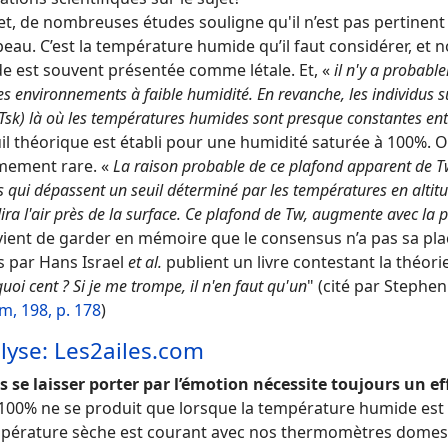
et, de nombreuses études souligne qu'il n’est pas pertinent 
peau. C’est la température humide qu’il faut considérer, et 
e est souvent présentée comme létale. Et, «
il n'y a probable
es environnements à faible humidité. En revanche, les individus 
Tsk) là où les températures humides sont presque constantes ent
il théorique est établi pour une humidité saturée à 100%. O
mement rare. «
La raison probable de ce plafond apparent de Tw
s qui dépassent un seuil déterminé par les températures en altit
dira l'air près de la surface. Ce plafond de Tw, augmente avec la 
vient de garder en mémoire que le consensus n’a pas sa plac
 par Hans Israel
et al.
publient un livre contestant la théorie 
uoi cent ? Si je me trompe, il n'en faut qu'un
" (cité par Stephen
m, 198, p. 178
)
yse: Les2ailes.com
s se laisser porter par l’émotion nécessite toujours un 
à 100% ne se produit que lorsque la température humide est 
mpérature sèche est courant avec nos thermomètres domes