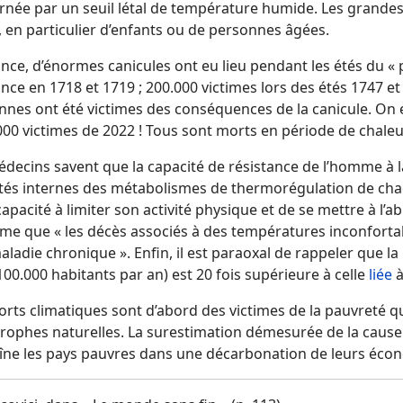
rnée par un seuil létal de température humide. Les grandes 
 en particulier d’enfants ou de personnes âgées.
nce, d’énormes canicules ont eu lieu pendant les étés du « p
nce en 1718 et 1719 ; 200.000 victimes lors des étés 1747 et
nes ont été victimes des conséquences de la canicule. On e
00 victimes de 2022 ! Tous sont morts en période de chaleur
édecins savent que la capacité de résistance de l’homme à 
lités internes des métabolismes de thermorégulation de chac
capacité à limiter son activité physique et de se mettre à l’a
rme que « les décès associés à des températures inconfort
ladie chronique ». Enfin, il est paraoxal de rappeler que la 
00.000 habitants par an) est 20 fois supérieure à celle
liée
à
rts climatiques sont d’abord des victimes de la pauvreté qu
trophes naturelles. La surestimation démesurée de la caus
îne les pays pauvres dans une décarbonation de leurs écon