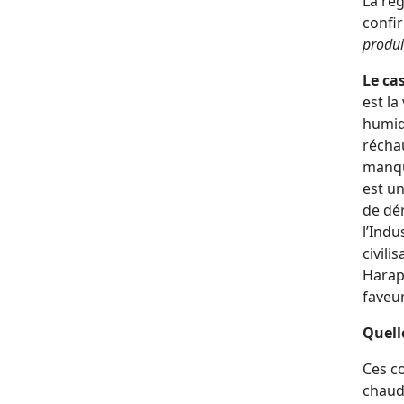
La rég
confi
produi
Le ca
est la
humid
récha
manqu
est un
de dér
l’Indu
civili
Harap
faveur
Quelle
Ces co
chaude