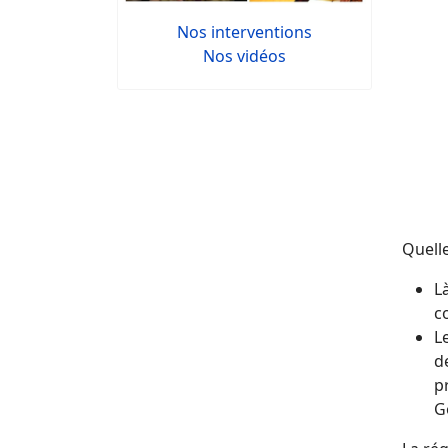
Nos interventions
Nos vidéos
Quelle
L
c
L
d
p
G