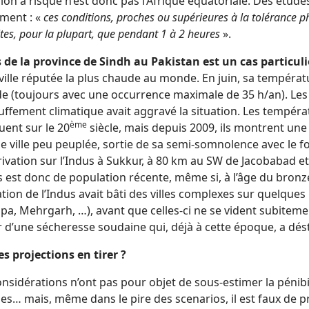
ion à risque n’est donc pas l’Afrique équatoriale. Des étud
rment : «
ces conditions, proches ou supérieures à la tolérance 
tes, pour la plupart, que pendant 1 à 2 heures
».
s de la province de Sindh au Pakistan est un cas particuli
 ville réputée la plus chaude au monde. En juin, sa températ
e (toujours avec une occurrence maximale de 35 h/an). Les 
uffement climatique avait aggravé la situation. Les tempér
ème
ent sur le 20
siècle, mais depuis 2009, ils montrent une 
e ville peu peuplée, sortie de sa semi-somnolence avec le fo
ivation sur l’Indus à Sukkur, à 80 km au SW de Jacobabad e
s est donc de population récente, même si, à l’âge du bronze d
sation de l’Indus avait bâti des villes complexes sur quelqu
pa, Mehrgarh, …), avant que celles-ci ne se vident subitem
 d’une sécheresse soudaine qui, déjà à cette époque, a désta
s projections en tirer ?
nsidérations n’ont pas pour objet de sous-estimer la pénibil
s… mais, même dans le pire des scenarios, il est faux de pr