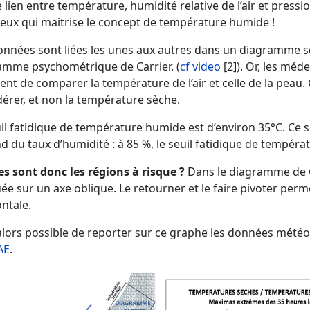
e lien entre température, humidité relative de l’air et pr
ceux qui maitrise le concept de température humide !
onnées sont liées les unes aux autres dans un diagramme sci
amme psychométrique de Carrier. (
cf video
[2]). Or, les méde
ent de comparer la température de l’air et celle de la peau.
érer, et non la température sèche.
il fatidique de température humide est d’environ 35°C. Ce seu
 du taux d’humidité : à 85 %, le seuil fatidique de tempéra
es sont donc les régions à risque ?
Dans le diagramme de C
ée sur un axe oblique. Le retourner et le faire pivoter perme
ntale.
 alors possible de reporter sur ce graphe les données mété
AE
.