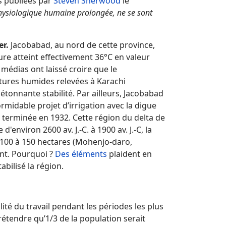
es publiées par
Steven Sherwood
le
physiologique humaine prolongée, ne se sont
er.
Jacobabad, au nord de cette province,
ure atteint effectivement 36°C en valeur
médias ont laissé croire que le
atures humides relevées à Karachi
étonnante stabilité. Par ailleurs, Jacobabad
rmidable projet d’irrigation avec la digue
t terminée en 1932. Cette région du delta de
'environ 2600 av. J.-C. à 1900 av. J.-C, la
es 100 à 150 hectares (Mohenjo-daro,
ent. Pourquoi ?
Des éléments
plaident en
bilisé la région.
ité du travail pendant les périodes les plus
étendre qu’1/3 de la population serait