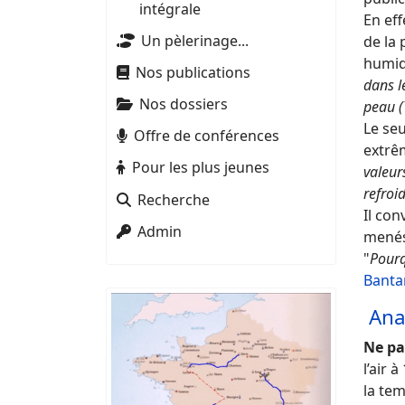
intégrale
En eff
Un pèlerinage...
de la 
humid
Nos publications
dans l
Nos dossiers
peau (
Le seu
Offre de conférences
extrê
Pour les plus jeunes
valeur
refroi
Recherche
Il con
Admin
menés
"
Pourq
Banta
Anal
Ne pa
l’air 
la te