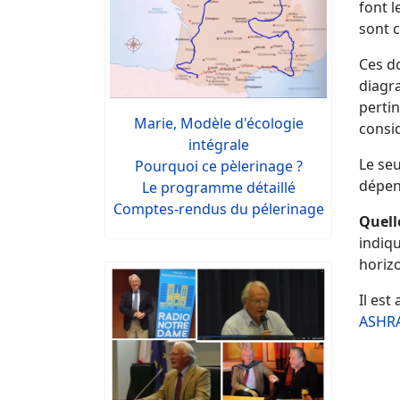
font l
sont 
Ces d
diagr
pertin
Marie, Modèle d'écologie
consid
intégrale
Le seu
Pourquoi ce pèlerinage ?
dépend
Le programme détaillé
Comptes-rendus du pélerinage
Quell
indiqu
horizo
Il est
ASHR