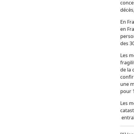
conce
décès,
En Fra
en Fra
person
des 30
Les m
fragi
de la 
confi
une ma
pour 1
Les mo
catas
entra