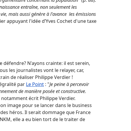
'argumentaire concernant la population
" (p. 88).
naissance entraîne, non seulement les
 vie, mais aussi génère à l'avance les émissions
ier appuyant l'idée d’Yves Cochet d'une taxe
 défendre? N'ayons crainte: il est serein,
us les journalistes vont le relayer, car,
in de réaliser Philippe Verdier !
tégralité par
Le Point
: "
Je peine à percevoir
ronnement de manière posée et constructive.
a notamment écrit Philippe Verdier.
 son image pour se lancer dans le business
e des héros. Il serait dommage que France
KM, elle a eu bien tort de le traiter de