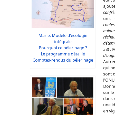
était 
ajoute
confrè
un cli
contes
aujour
Marie, Modèle d'écologie
récha
intégrale
déterm
Pourquoi ce pèlerinage ?
38) . 
Le programme détaillé
d'augm
Comptes-rendus du pélerinage
Autrem
qui ne
sont d
l'ONU
Donnon
sur l
dans 
une id
en vig