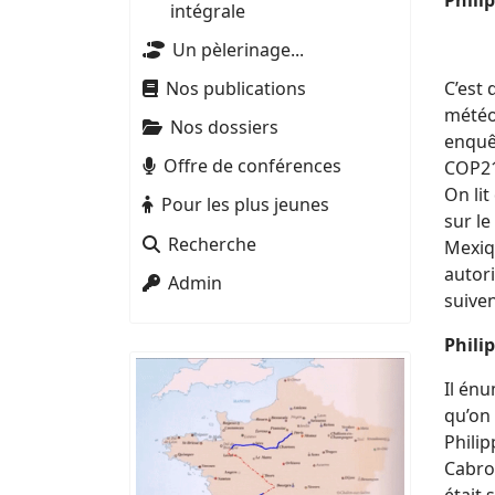
Phili
intégrale
Un pèlerinage...
Nos publications
C’est 
météo
Nos dossiers
enquêt
Offre de conférences
COP21
On li
Pour les plus jeunes
sur l
Recherche
Mexiq
autori
Admin
suiven
Philip
Il én
qu’on 
Phili
Cabrol