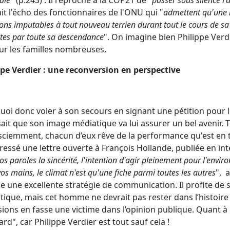
ale
" (p.243) . Il reproche à la COP21 de "
passer sous silence l
fait l'écho des fonctionnaires de l'ONU qui "
admettent qu'une 
ons imputables à tout nouveau terrien durant tout le cours de sa
tes par toute sa descendance
". On imagine bien Philippe Verd
ur les familles nombreuses.
ppe Verdier : une reconversion en perspective
oi donc voler à son secours en signant une pétition pour le
 sait que son image médiatique va lui assurer un bel avenir. To
ciemment, chacun d’eux rêve de la performance qu'est en tra
dressé une lettre ouverte à François Hollande, publiée en in
os paroles la sincérité, l'intention d'agir pleinement pour l'envi
vos mains, le climat n'est qu'une fiche parmi toutes les autres
", 
e une excellente stratégie de communication. Il profite de
tique, mais cet homme ne devrait pas rester dans l’histoir
sions en fasse une victime dans l’opinion publique. Quant à N
rd", car Philippe Verdier est tout sauf cela !