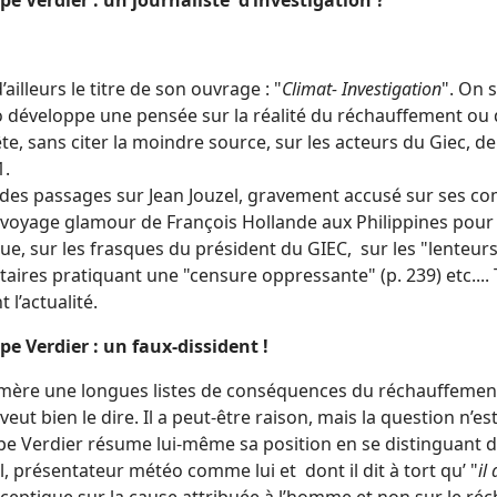
ppe Verdier : un journaliste d’investigation ?
d’ailleurs le titre de son ouvrage : "
Climat- Investigation
". On 
 développe une pensée sur la réalité du réchauffement ou 
e, sans citer la moindre source, sur les acteurs du Giec, de
.
t des passages sur Jean Jouzel, gravement accusé sur ses co
e voyage glamour de François Hollande aux Philippines pou
ue, sur les frasques du président du GIEC, sur les "lenteu
taires pratiquant une "censure oppressante" (p. 239) etc.... 
t l’actualité.
pe Verdier : un faux-dissident !
umère une longues listes de conséquences du réchauffement
veut bien le dire. Il a peut-être raison, mais la question n’e
ppe Verdier résume lui-même sa position en se distinguant 
, présentateur météo comme lui et dont il dit à tort qu’ "
il