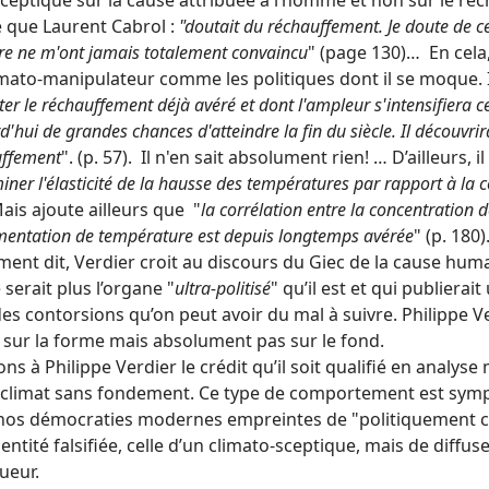
sceptique sur la cause attribuée à l’homme et non sur le r
 que Laurent Cabrol :
"doutait du réchauffement. Je doute de 
re ne m'ont jamais totalement convaincu
" (page 130)… En cela, i
mato-manipulateur comme les politiques dont il se moque. Il
ter le réchauffement déjà avéré et dont l'ampleur s'intensifiera 
d'hui de grandes chances d'atteindre la fin du siècle. Il découvri
uffement
". (p. 57). Il n'en sait absolument rien! … D’ailleurs, 
iner l'élasticité de la hausse des températures par rapport à la
Mais ajoute ailleurs que "
la corrélation entre la concentration d
entation de température est depuis longtemps avérée
" (p. 180
ent dit, Verdier croit au discours du Giec de la cause huma
 serait plus l’organe "
ultra-politisé
" qu’il est et qui publiera
es contorsions qu’on peut avoir du mal à suivre. Philippe V
 sur la forme mais absolument pas sur le fond.
s à Philippe Verdier le crédit qu’il soit qualifié en analys
e climat sans fondement. Ce type de comportement est symp
nos démocraties modernes empreintes de "politiquement cor
entité falsifiée, celle d’un climato-sceptique, mais de di
ueur.