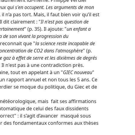
échauffement lui-même. Philippe Verdier
ceux qui s'en occupent. Les arguments de mon
l n’a pas tort. Mais, il faut bien voir qu’il est
 dit clairement : "
Il n'est pas question de
certainement
" (p. 35). Il ajoute: "
un enfant a
ra de son vivant la progression du
il reconnait que "
la science reste incapable de
 concentration de CO2 dans l'atmosphère
" (p.
e gaz à effet de serre et les dixièmes de degrés
). Il n'est pas à une contradiction près.
ine, tout en appelant à un "
GIEC nouveau
"
it un rapport annuel et non tous les 5 ans. Ce
erdier se moque du politique, du Giec et de
e météorologique, mais fait ses affirmations
tomatique de celui des faux dissidents
rect" : il s’agit d’avancer masqué sous
ffuser des fondamentaux conformes aux thèses