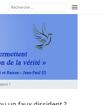
Rechercher
dent ?
ou un faux dissident ?