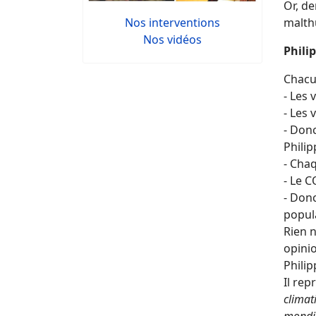
Or, de
malthu
Nos interventions
Nos vidéos
Phili
Chacu
- Les 
- Les 
- Donc
Philip
- Cha
- Le C
- Donc
popula
Rien n
opinio
Phili
Il re
climat