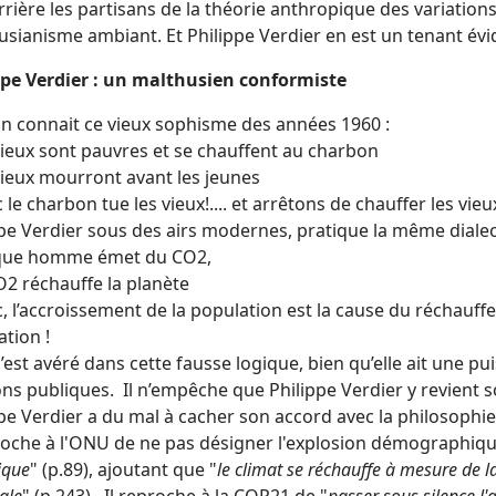
rrière les partisans de la théorie anthropique des variations c
sianisme ambiant. Et Philippe Verdier en est un tenant évi
ppe Verdier : un malthusien conformiste
n connait ce vieux sophisme des années 1960 :
vieux sont pauvres et se chauffent au charbon
vieux mourront avant les jeunes
 le charbon tue les vieux!.... et arrêtons de chauffer les vieux
pe Verdier sous des airs modernes, pratique la même dialec
que homme émet du CO2,
O2 réchauffe la planète
, l’accroissement de la population est la cause du réchauffem
tion !
’est avéré dans cette fausse logique, bien qu’elle ait une 
ns publiques. Il n’empêche que Philippe Verdier y revient 
ppe Verdier a du mal à cacher son accord avec la philosoph
proche à l'ONU de ne pas désigner l'explosion démographi
ique
" (p.89), ajoutant que "
le climat se réchauffe à mesure de 