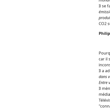
mondi
Il se 
émissi
produi
CO2 s
Phili
Pourqu
car il
incons
Il a a
dans v
Entre 
Il mèn
média
Télévi
"conna