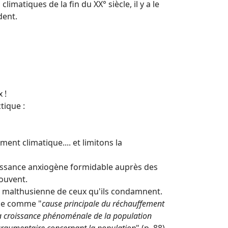
limatiques de la fin du XX° siècle, il y a le
dent.
 !
tique :
ent climatique.... et limitons la
puissance anxiogène formidable auprès des
souvent.
ie malthusienne de ceux qu'ils condamnent.
que comme "
cause principale du réchauffement
la croissance phénoménale de la population