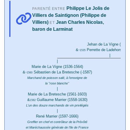
Philippe Le Jolis de
PARENTÉ ENTRE
Villiers de Saintignon (Philippe de
Villiers)
Jean Charles Nicolas,
ET
baron de Larminat
Jehan de La Vigne (-/156
&
Perrette de Ladehors (152
~1535
|
|
Marie de La Vigne (1536-1564)
&
Sébastien de La Bretesche (-1587)
~1560
Marchand de poisson salé, à l'enseigne de
la "rose blanche"
|
Marie de La Bretesche (1561-1603)
&
Guillaume Marrier (1558-1630)
1582
L'un des douze marchands de vin privilégiés
|
René Marrier (1597-1666)
Greffier en chef et contrôleur de la Prévôté
et Maréchaussée générale de l'Ile de France