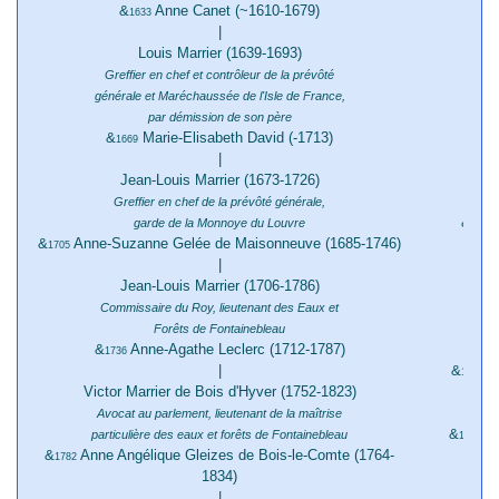
&
Anne Canet (~1610-1679)
1633
|
Louis Marrier (1639-1693)
Cons
Greffier en chef et contrôleur de la prévôté
générale et Maréchaussée de l'Isle de France,
par démission de son père
&
Marie-Elisabeth David (-1713)
1669
|
Jean-Louis Marrier (1673-1726)
Jean
Greffier en chef de la prévôté générale,
&
garde de la Monnoye du Louvre
1768
&
Anne-Suzanne Gelée de Maisonneuve (1685-1746)
1705
|
Jean-Louis Marrier (1706-1786)
& M
Commissaire du Roy, lieutenant des Eaux et
Forêts de Fontainebleau
&
Anne-Agathe Leclerc (1712-1787)
1736
|
&
Cl
1823
Victor Marrier de Bois d'Hyver (1752-1823)
Avocat au parlement, lieutenant de la maîtrise
&
Ma
particulière des eaux et forêts de Fontainebleau
1851
&
Anne Angélique Gleizes de Bois-le-Comte (1764-
1782
1834)
|