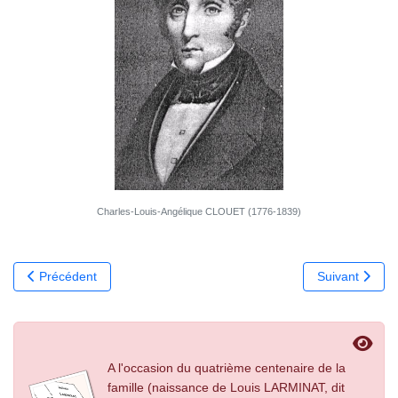
Charles-Louis-Angélique CLOUET (1776-1839)
Article précédent : Installation à Bayeux
Article suivant
Précédent
Suivant
A l'occasion du quatrième centenaire de la
famille (naissance de Louis LARMINAT, dit