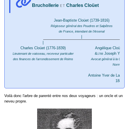
Bruchollerie
Charles Cloüet
ET
Jean-Baptiste Cloüet (1739-1816)
Régisseur général des Poudres et Salpêtres
de France, intendant de l'Arsenal
|
|
|
Charles Cloüet (1776-1839)
Angélique Cloüet (1
&
Joseph Yver (1
Lieutenant de vaisseau, receveur particulier
1788
des finances de l'arrondissement de Reims
Avocat général à la Cour 
Normandie
|
Antoine Yver de La Bruch
1848)
Voilà donc l'arbre de parenté entre nos deux voyageurs : un oncle et un
neveu propre.